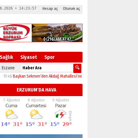
8.2026 • 14:23:58
Hesap aç
Oturum aç
Sağlık
Siyaset
Spor
 Eczane
Başkan Sekmen’den Akdağ Mahallesi’ne çıkarma
23:32
Erzurumspor’un evi Kaz
ERZURUM'DA HAVA