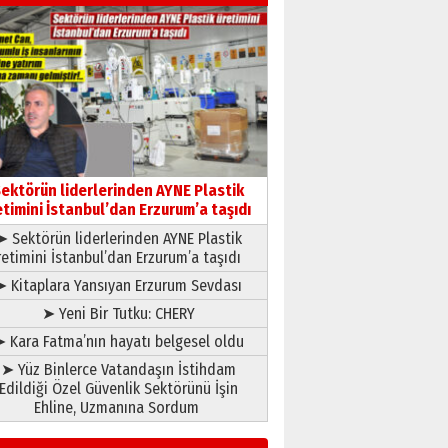
Hakka yürüdü.!
26 Mart 2026 Perşembe
Cem Bakırcı
Ardında bıraktığı hatıralarıyla
gönül adamı Faruk Terzioğlu!
13 Mayıs 2026 Çarşamba
Esat BİNDESEN
Başkan Sekmen’den Erzurum’a
bir vizyon proje daha!
ektörün liderlerinden AYNE Plastik
02 Ağustos 2026 Pazar
etimini İstanbul’dan Erzurum’a taşıdı
➤ Sektörün liderlerinden AYNE Plastik
retimini İstanbul’dan Erzurum’a taşıdı
➤ Kitaplara Yansıyan Erzurum Sevdası
➤ Yeni Bir Tutku: CHERY
 Kara Fatma’nın hayatı belgesel oldu
➤ Yüz Binlerce Vatandaşın İstihdam
Edildiği Özel Güvenlik Sektörünü İşin
Ehline, Uzmanına Sordum