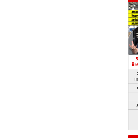
S
ür
ü
➤