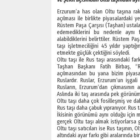
Erzurum’a has olan Oltu taşına rakip
açılması ile birlikte piyasalardaki 
Rüstem Paşa Çarşısı (Taşhan) ustaları
edemediklerini bu nedenle aynı 
alabildiklerini belirttiler. Rüstem P
taşı işletmeciliğini 45 yıldır yaptığ
etmekte güçlük çektiğini söyledi.
Oltu taşı ile Rus taşı arasındaki fa
Taşhan Başkanı Fatih Birbaş, “Ru
açılmasından bu yana bizim piyasad
Ruslardır. Ruslar, Erzurum’un işgali
Rusların, Erzurum’dan çıkmasının a
Aslında iki taş arasında pek görünüm 
Oltu taşı daha çok fosilleşmiş ve da
Rus taşı daha çabuk yıpranıyor. Rus ta
İkisinin görünümü aynı olduğu için m
gerçek Oltu taşı almak istiyorlarsa g
Oltu taşı satıcıları ise Rus taşının, 
altındaki ayar farkı gibi aralarında bi