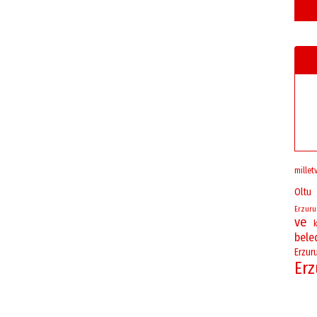
milletv
Oltu
Erzur
ve
k
bele
Erzur
Er