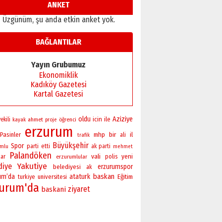
ANKET
Üzgünüm, şu anda etkin anket yok.
BAĞLANTILAR
Yayın Grubumuz
Ekonomiklik
Kadıköy Gazetesi
Kartal Gazetesi
oldu
Aziziye
icin
ile
ekili
ahmet
öğrenci
kayak
proje
erzurum
bir
Pasinler
mhp
il
ali
trafik
Büyükşehir
Spor
parti
etti
ak parti
umlu
mehmet
Palandöken
vali
yeni
polis
ar
erzurumlular
Yakutiye
diye
erzurumspor
belediyesi
ak
baskan
um’da
ataturk
universitesi
Eğitim
turkiye
zurum'da
ziyaret
baskani