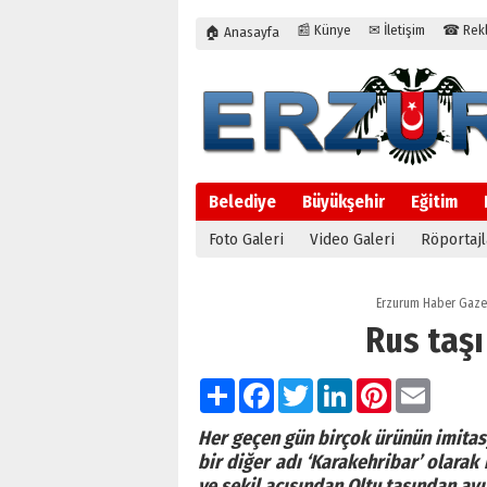
📰 Künye
✉ İletişim
☎ Rekla
🏠 Anasayfa
Belediye
Büyükşehir
Eğitim
Foto Galeri
Video Galeri
Röportajl
Erzurum Haber Gaze
Rus taşı
Paylaş
Facebook
Twitter
LinkedIn
Pinterest
Email
Her geçen gün birçok ürünün imitasy
bir diğer adı ‘Karakehribar’ olarak 
ve şekil açısından Oltu taşından ayı