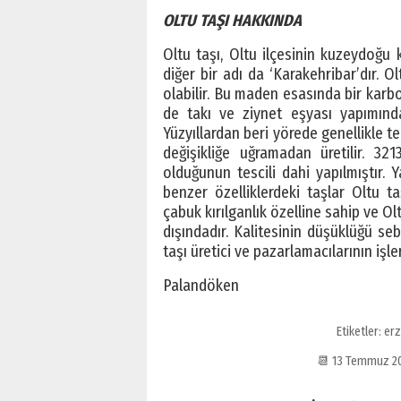
OLTU TAŞI HAKKINDA
Oltu taşı, Oltu ilçesinin kuzeydoğu k
diğer bir adı da ‘Karakehribar’dır. Ol
olabilir. Bu maden esasında bir karbon
de takı ve ziynet eşyası yapımında 
Yüzyıllardan beri yörede genellikle t
değişikliğe uğramadan üretilir. 32
olduğunun tescili dahi yapılmıştır. 
benzer özelliklerdeki taşlar Oltu ta
çabuk kırılganlık özelline sahip ve O
dışındadır. Kalitesinin düşüklüğü se
taşı üretici ve pazarlamacılarının işler
Palandöken
Etiketler:
erz
📆 13 Temmuz 2