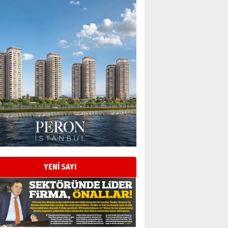
Esat BİNDESEN
Başkan Sekmen’den Erzurum’a
bir vizyon proje daha!
02 Ağustos 2026 Pazar
Kadir SABUNCUOĞLU
Erzurumspor’un köşe taşları
29 Haziran 2026 Pazartesi
YENİ SAYI
Kenan GÜLERCİ
Murat Şahsuvaroğlu ERKON’da
çıtayı yukarı taşırken,
yönetimdekiler aşağı
çekmemeli!
Orhan BOZKURT
17 Şubat 2026 Salı