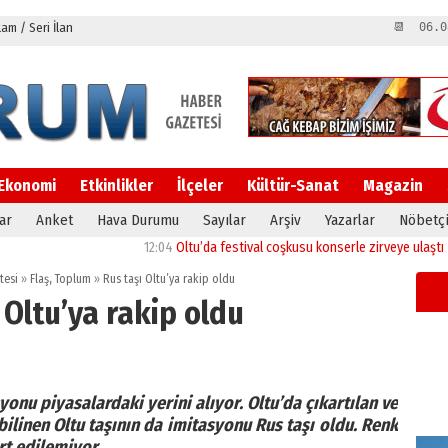
m / Seri İlan
📆 06.0
Ekonomi
Etkinlikler
İlçeler
Kültür-Sanat
Magazin
ar
Anket
Hava Durumu
Sayılar
Arşiv
Yazarlar
Nöbetçi
12:04
Oltu’da festival coşkusu konserle zirveye ulaştı
11:46
tesi
»
Flaş
,
Toplum
»
Rus taşı Oltu’ya rakip oldu
 Oltu’ya rakip oldu
onu piyasalardaki yerini alıyor. Oltu’da çıkartılan ve
bilinen Oltu taşının da imitasyonu Rus taşı oldu. Renk
rt edilemiyor.