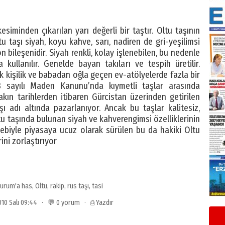
esiminden çıkarılan yarı değerli bir taştır. Oltu taşının
tu taşı siyah, koyu kahve, sarı, nadiren de gri-yeşilimsi
 bileşenidir. Siyah renkli, kolay işlenebilen, bu nedenle
kullanılır. Genelde bayan takıları ve tespih üretilir.
ek kişilik ve babadan oğla geçen ev-atölyelerde fazla bir
13 sayılı Maden Kanunu’nda kıymetli taşlar arasında
Yakın tarihlerden itibaren Gürcistan üzerinden getirilen
şı adı altında pazarlanıyor. Ancak bu taşlar kalitesiz,
ltu taşında bulunan siyah ve kahverengimsi özelliklerinin
bebiyle piyasaya ucuz olarak sürülen bu da hakiki Oltu
ini zorlaştırıyor
urum'a has
,
Oltu
,
rakip
,
rus taşı
,
tasi
010 Salı 09:44 · 💬 0 yorum ·
⎙ Yazdır