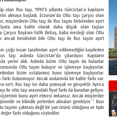
 olan Rus taşı, 1990’lı yıllarda Gürcistan’a kapıların
yerini almaya başladı. Erzurum’da Oltu taşı çarşısı olan
, müşterilerin Oltu taşı ile Rus taşını birbirinden ayırt
fiyata ama kalite olarak daha düşük olan taşları
aşa Çarşısı Başkanı Fatih Birbaş, baba mesleği olan Oltu
ını ancak kendisinin bile Oltu taşı ile Rus taşını ayırt
rkın çoğu insan tarafından ayırt edilemediğini kaydeden
s taşı aslında Gürcistan’da çıkarılıyor. Kapıların
a yerini aldı. Aslında bizim Oltu taşını da bulanlar
 sırasında Oltu taşını buluyor ve işlemeye başlıyorlar.
rdından bizim ustalarımız bunu işlemeye başlıyorlar.
farkı bulunmuyor. Ancak aralarında bir kalite farkı var.
ha sert, Rus taşı ise daha yumuşak ve gevşektir. Ayrıca
şı ile oltu taşı arasındaki fiyat farkı da buradan geliyor.
üşterinin bunu ayırt etmesi imkansız. Ancak müşteriler
üvenilir ve bilindik yerlerden almaları gerekiyor. ” Bazı
Oltu taşının çakması değil bir yan ürünü olduğunu ve tıpkı
r değer farkı olduğunu söylediler.