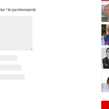
anlar
*
ile işaretlenmişlerdir