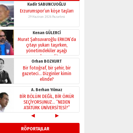
Kadir SABUNCUOĞLU
Erzurumspor’un köşe taşları
29 Haziran 2026 Pazartesi
Kenan GÜLERCİ
Murat Şahsuvaroğlu ERKON’da
çıtayı yukarı taşırken,
yönetimdekiler aşağı
çekmemeli!
Orhan BOZKURT
17 Şubat 2026 Salı
Bir fotoğraf, bir şehir, bir
gazeteci… Dizginler kimin
elinde?
31 Mart 2026 Salı
A. Berhan Yılmaz
BİR BÖLÜM DEĞİL, BİR ÖMÜR
SEÇİYORSUNUZ… “NEDEN
ATATÜRK ÜNİVERSİTESİ?”
28 Temmuz 2026 Salı
◀
▶
Ahmet Gökhan YAZICI
Ahmed Yesevi’den bir
RÖPORTAJLAR
Alperen… ”Reisimiz” idi…