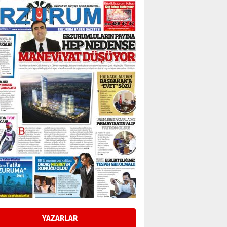
Bir fotoğraf, bir şehir, bir
gazeteci… Dizginler kimin
elinde?
31 Mart 2026 Salı
A. Berhan Yılmaz
BİR BÖLÜM DEĞİL, BİR ÖMÜR
SEÇİYORSUNUZ… “NEDEN
ATATÜRK ÜNİVERSİTESİ?”
28 Temmuz 2026 Salı
Ahmet Gökhan YAZICI
Ahmed Yesevi’den bir
Alperen… ”Reisimiz” idi…
Hakka yürüdü.!
26 Mart 2026 Perşembe
Cem Bakırcı
Ardında bıraktığı hatıralarıyla
gönül adamı Faruk Terzioğlu!
13 Mayıs 2026 Çarşamba
Esat BİNDESEN
Başkan Sekmen’den Erzurum’a
bir vizyon proje daha!
YAZARLAR
02 Ağustos 2026 Pazar