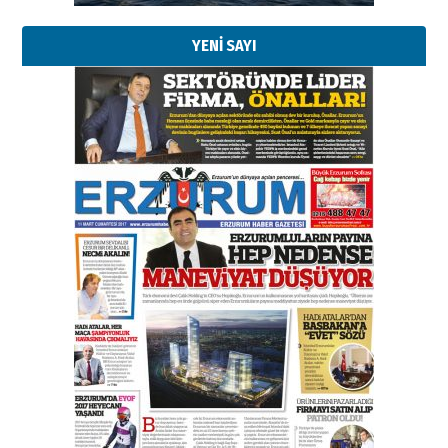
YENİ SAYI
Kenan GÜLERCİ
Murat Şahsuvaroğlu ERKON’da
çıtayı yukarı taşırken,
yönetimdekiler aşağı
çekmemeli!
Orhan BOZKURT
17 Şubat 2026 Salı
Bir fotoğraf, bir şehir, bir
gazeteci… Dizginler kimin
elinde?
31 Mart 2026 Salı
A. Berhan Yılmaz
BİR BÖLÜM DEĞİL, BİR ÖMÜR
SEÇİYORSUNUZ… “NEDEN
ATATÜRK ÜNİVERSİTESİ?”
28 Temmuz 2026 Salı
Ahmet Gökhan YAZICI
Ahmed Yesevi’den bir Alperen…
”Reisimiz” idi… Hakka yürüdü.!
26 Mart 2026 Perşembe
Cem Bakırcı