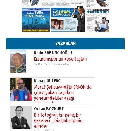
Ardında bıraktığı hatıralarıyla
gönül adamı Faruk Terzioğlu!
13 Mayıs 2026 Çarşamba
Esat BİNDESEN
Başkan Sekmen’den Erzurum’a
bir vizyon proje daha!
02 Ağustos 2026 Pazar
YAZARLAR
Kadir SABUNCUOĞLU
Erzurumspor’un köşe taşları
29 Haziran 2026 Pazartesi
Kenan GÜLERCİ
Murat Şahsuvaroğlu ERKON’da
çıtayı yukarı taşırken,
yönetimdekiler aşağı
çekmemeli!
Orhan BOZKURT
17 Şubat 2026 Salı
Bir fotoğraf, bir şehir, bir
gazeteci… Dizginler kimin
elinde?