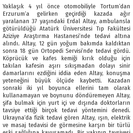
Yaklaşık 4 yıl önce otomobiliyle Tortum’dan
Erzurum’a gelirken geçirdiği kazada ağır
yaralanan 37 yaşındaki Erdal Altay, ambulansla
götürüldüğü Atatürk Üniversitesi Tıp Fakültesi
Aziziye Araştırma Hastanesi’nde tedavi altına
alındı. Altay, 12 gün yoğum bakımda kaldıktan
sonra 18 gün Ortopedi Servisi’nde tedavi gördü.
Köprücük ve kafes kemiği kırık olduğu için
takılan kafesin aşırı sıkışmadan dolayı sinir
damarlarını ezdiğini iddia eden Altay, konuşma
yeteneğini büyük ölçüde kaybetti. Kazadan
sonraki iki yıl boyunca ellerini tam olarak
kullanamayan ve boynunu döndüremeyen Altay,
şifa bulmak için yurt içi ve dışında doktorların
tavsiye ettiği birçok tedavi yöntemini denedi.
Ukrayna’da fizik tedavi gören Altay, ışın, elektrik
ve masaj tedavisi de görmesine karşın bir türlü
eski sağlığına kavuşamadı. Bir yakının tavsiyesi