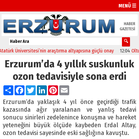
MENÜ ☰
rk Üniversitesi’nin araştırma altyapısına güçlü onay
12:04
Oltu’da 
Erzurum’da 4 yıllık suskunluk
ozon tedavisiyle sona erdi
Paylaş
Facebook
Twitter
LinkedIn
Pinterest
Email
Erzurum’da yaklaşık 4 yıl önce geçirdiği trafik
kazasında ağır yaralanan ve yanlış tedavi
sonucu sinirleri zedelenince konuşma ve hareket
yeteneğini büyük ölçüde kaybeden Erdal Altay,
ozon tedavisi sayesinde eski sağlığına kavuştu.