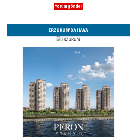
ERZURUM'DA HAVA
Esat BİNDESEN
Başkan Sekmen’den Erzurum’a
bir vizyon proje daha!
02 Ağustos 2026 Pazar
Kadir SABUNCUOĞLU
Erzurumspor’un köşe taşları
29 Haziran 2026 Pazartesi