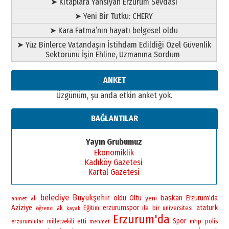
➤ Kitaplara Yansıyan Erzurum Sevdası
➤ Yeni Bir Tutku: CHERY
➤ Kara Fatma’nın hayatı belgesel oldu
➤ Yüz Binlerce Vatandaşın İstihdam Edildiği Özel Güvenlik
Sektörünü İşin Ehline, Uzmanına Sordum
ANKET
Üzgünüm, şu anda etkin anket yok.
BAĞLANTILAR
Yayın Grubumuz
Ekonomiklik
Kadıköy Gazetesi
Kartal Gazetesi
belediye
Büyükşehir
baskan
oldu
Oltu
yeni
Erzurum’da
ahmet
ali
Aziziye
erzurumspor
bir
ataturk
Eğitim
ile
universitesi
öğrenci
ak
kayak
Erzurum'da
Spor
mhp
polis
erzurumlular
milletvekili
etti
mehmet