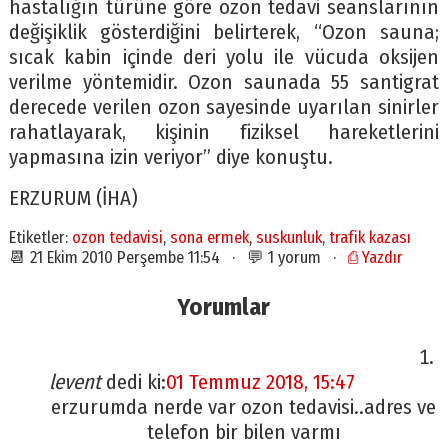
hastalığın türüne göre ozon tedavi seanslarının
değişiklik gösterdiğini belirterek, “Ozon sauna;
sıcak kabin içinde deri yolu ile vücuda oksijen
verilme yöntemidir. Ozon saunada 55 santigrat
derecede verilen ozon sayesinde uyarılan sinirler
rahatlayarak, kişinin fiziksel hareketlerini
yapmasına izin veriyor” diye konuştu.
ERZURUM (İHA)
Etiketler:
ozon tedavisi
,
sona ermek
,
suskunluk
,
trafik kazası
📆 21 Ekim 2010 Perşembe 11:54 · 💬 1 yorum ·
⎙ Yazdır
Yorumlar
levent
dedi ki:
01 Temmuz 2018, 15:47
erzurumda nerde var ozon tedavisi..adres ve
telefon bir bilen varmı