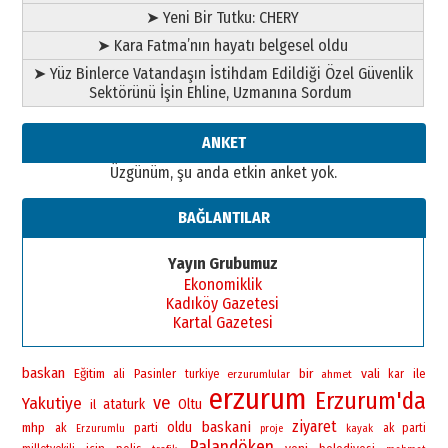
ATATÜRK ÜNİVERSİTESİ?”
➤ Yeni Bir Tutku: CHERY
28 Temmuz 2026 Salı
Ahmet Gökhan YAZICI
➤ Kara Fatma’nın hayatı belgesel oldu
Ahmed Yesevi’den bir Alperen…
➤ Yüz Binlerce Vatandaşın İstihdam Edildiği Özel Güvenlik
”Reisimiz” idi… Hakka yürüdü.!
Sektörünü İşin Ehline, Uzmanına Sordum
26 Mart 2026 Perşembe
Cem Bakırcı
ANKET
Ardında bıraktığı hatıralarıyla
Üzgünüm, şu anda etkin anket yok.
gönül adamı Faruk Terzioğlu!
13 Mayıs 2026 Çarşamba
BAĞLANTILAR
Esat BİNDESEN
Başkan Sekmen’den Erzurum’a
Yayın Grubumuz
bir vizyon proje daha!
Ekonomiklik
02 Ağustos 2026 Pazar
Kadıköy Gazetesi
Kartal Gazetesi
baskan
bir
vali
Eğitim
Pasinler
ile
ali
turkiye
erzurumlular
ahmet
kar
erzurum
Erzurum'da
ve
Yakutiye
ataturk
Oltu
il
ziyaret
baskani
oldu
mhp
ak
parti
ak parti
Erzurumlu
proje
kayak
Palandöken