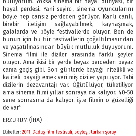
buluyorum. Yoksa sinema bir hayal dünyası, bir
hayal perdesi. Yani seyirci, sinema Oyuncularını
böyle hep cansız perdeden görüyor. Kanlı canlı,
birebir iletişim sağlayabilmek, kaynaşmak,
galalarda ve böyle festivallerde oluyor. Ben de
bunun için bu tür festivallerin çoğaltılmasından
ve yaşatılmasından büyük mutluluk duyuyorum.
Sinema filmi ile diziler arasında farklı şeyler
oluyor. Ama ikisi bir yerde beyaz perdeden beyaz
cama geçiş gibi. Son günlerde bayağı nitelikli ve
kaliteli, bayağı emek verilmiş diziler yapılıyor. Tabi
dizilerin dezavantajı var. Öğütülüyor, tüketiliyor
ama sinema filmi yıllar sonraya da kalıyor. 40-50
sene sonrasına da kalıyor, işte filmin o güzelliği
de var”
ERZURUM (İHA)
Etiketler:
2011
,
Dadaş film festivali
,
söyleşi
,
türkan şoray