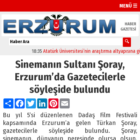
MENÜ ☰
18:35
Atatürk Üniversitesi’nin araştırma altyapısına güçlü
Sinemanın Sultanı Şoray,
Erzurum’da Gazetecilerle
söyleşide bulundu
Paylaş
Facebook
Twitter
LinkedIn
Pinterest
Email
Bu yıl 5’si düzenlenen Dadaş Film Festivali
kapsamında Erzurum’a gelen Türkan Şoray,
gazetecilerle söyleşide bulundu. Şoray,
sinemanın, dünyanın neresinde olursa olsun,