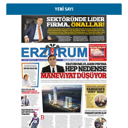
YENİ SAYI
Esat BİNDESEN
Başkan Sekmen’den Erzurum’a
bir vizyon proje daha!
02 Ağustos 2026 Pazar
Kadir SABUNCUOĞLU
Erzurumspor’un köşe taşları
29 Haziran 2026 Pazartesi
Kenan GÜLERCİ
Murat Şahsuvaroğlu ERKON’da