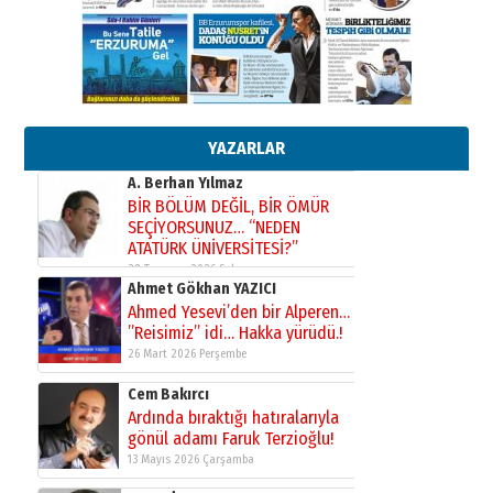
çıtayı yukarı taşırken,
yönetimdekiler aşağı
çekmemeli!
Orhan BOZKURT
17 Şubat 2026 Salı
Bir fotoğraf, bir şehir, bir
gazeteci… Dizginler kimin
elinde?
YAZARLAR
31 Mart 2026 Salı
A. Berhan Yılmaz
BİR BÖLÜM DEĞİL, BİR ÖMÜR
SEÇİYORSUNUZ… “NEDEN
ATATÜRK ÜNİVERSİTESİ?”
28 Temmuz 2026 Salı
Ahmet Gökhan YAZICI
Ahmed Yesevi’den bir Alperen…
”Reisimiz” idi… Hakka yürüdü.!
26 Mart 2026 Perşembe
Cem Bakırcı
Ardında bıraktığı hatıralarıyla
gönül adamı Faruk Terzioğlu!
13 Mayıs 2026 Çarşamba