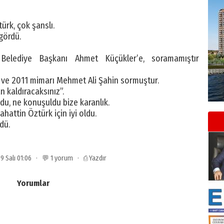
ürk, çok şanslı.
gördü.
 Belediye Başkanı Ahmet Küçükler’e, soramamıştır
ı ve 2011 mimarı Mehmet Ali Şahin sormuştur.
 kaldıracaksınız”.
ldu, ne konuşuldu bize karanlık.
hattin Öztürk için iyi oldu.
dü.
09 Salı 01:06 · 💬 1 yorum ·
⎙ Yazdır
Yorumlar