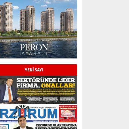
Esat BİNDESEN
Başkan Sekmen’den Erzurum’a
bir vizyon proje daha!
02 Ağustos 2026 Pazar
Kadir SABUNCUOĞLU
Erzurumspor’un köşe taşları
29 Haziran 2026 Pazartesi
YENİ SAYI
Kenan GÜLERCİ
Murat Şahsuvaroğlu ERKON’da
çıtayı yukarı taşırken,
yönetimdekiler aşağı
çekmemeli!
Orhan BOZKURT
17 Şubat 2026 Salı
Bir fotoğraf, bir şehir, bir
gazeteci… Dizginler kimin
elinde?
31 Mart 2026 Salı
A. Berhan Yılmaz