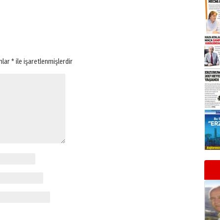
anlar
*
ile işaretlenmişlerdir