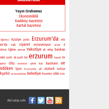
Yayın Grubumuz
Ekonomiklik
Kadıköy Gazetesi
Kartal Gazetesi
Erzurum'da
Aziziye
polis
öğrenci
etti
ziyaret
um’da
vali
erzurumspor
il
proje
Yakutiye
baskan
sitesi
Eğitim
mhp
ahmet
ak
erzurum
bir
ile
ekili
parti
ak parti
kayak
ve
baskani
Oltu
yeni
iyesi
kar
mehmet
andöken
Spor
ataturk
ali
turkiye
Erzurumlu
kşehir
belediye
oldu
Pasinler
icin
erzurumlular
Bizi takip edin