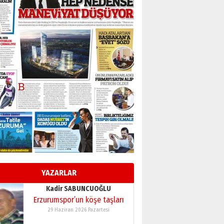
BİR BÖLÜM DEĞİL, BİR ÖMÜR
SEÇİYORSUNUZ… “NEDEN
ATATÜRK ÜNİVERSİTESİ?”
28 Temmuz 2026 Salı
Ahmet Gökhan YAZICI
Ahmed Yesevi’den bir
Alperen… ”Reisimiz” idi…
Hakka yürüdü.!
26 Mart 2026 Perşembe
Cem Bakırcı
Ardında bıraktığı hatıralarıyla
gönül adamı Faruk Terzioğlu!
13 Mayıs 2026 Çarşamba
Esat BİNDESEN
Başkan Sekmen’den Erzurum’a
bir vizyon proje daha!
YAZARLAR
02 Ağustos 2026 Pazar
Kadir SABUNCUOĞLU
Erzurumspor’un köşe taşları
29 Haziran 2026 Pazartesi