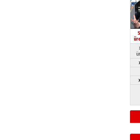
S
ür
ü
➤