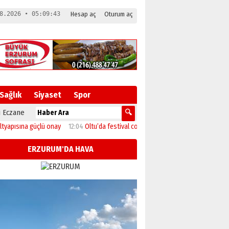
8.2026 • 05:09:44
Hesap aç
Oturum aç
Sağlık
Siyaset
Spor
 Eczane
ına güçlü onay
12:04
Oltu’da festival coşkusu konserle zirveye ulaştı
11:46
Ba
ERZURUM'DA HAVA