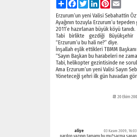
Paylaş
Facebook
Twitter
LinkedIn
Pinterest
Email
Erzurum’un yeni Valisi Sebahattin Özt
Ayağının tozuyla Erzurum’u tepeden 
2011’e hazırlanan büyük köyü tanıdı.
Tabi birlikte gezdiği Büyükşehir
“Erzurum’u bu hali ne?” diye.
İnşallah eşlik ettikleri TBMM Başkan
“Sayın Başkan bu harabeleri ne zaman
Tabi, helikopter gezintisinde ne soru
Ama Erzurum’un yeni Valisi Sayın Seba
Yöneteceği şehri ilk gün havadan gör
📆 20 Ekim 20
aliye
03 Kasım 2009, 16:03
pardon yazının tamamı bu mu?saçma sapan