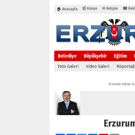
📰 Künye
✉ İletişim
☎ Rekla
🏠 Anasayfa
Belediye
Büyükşehir
Eğitim
Foto Galeri
Video Galeri
Röportajl
Erzurum Haber Ga
Erzurum’