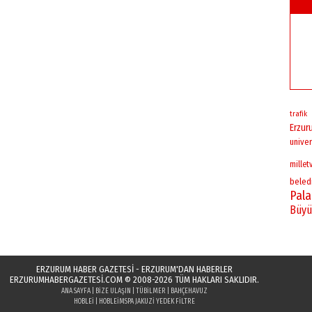
trafik
Erzur
univer
milletv
beled
Pal
Büyü
ERZURUM HABER GAZETESİ - ERZURUM'DAN HABERLER
ERZURUMHABERGAZETESI.COM
© 2008-2026 TÜM HAKLARI SAKLIDIR.
ANA SAYFA
|
BIZE ULAŞIN
|
TÜBILMER
|
BAHÇEHAVUZ
HOBLEI
|
HOBLEI
MSPA JAKUZI YEDEK FILTRE