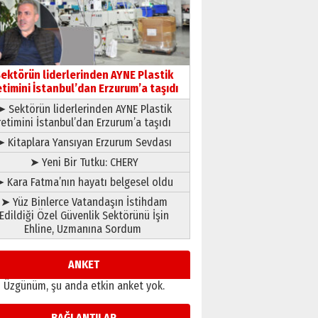
gönül adamı Faruk Terzioğlu!
13 Mayıs 2026 Çarşamba
Esat BİNDESEN
Başkan Sekmen’den Erzurum’a
bir vizyon proje daha!
ektörün liderlerinden AYNE Plastik
02 Ağustos 2026 Pazar
etimini İstanbul’dan Erzurum’a taşıdı
➤ Sektörün liderlerinden AYNE Plastik
retimini İstanbul’dan Erzurum’a taşıdı
➤ Kitaplara Yansıyan Erzurum Sevdası
➤ Yeni Bir Tutku: CHERY
 Kara Fatma’nın hayatı belgesel oldu
➤ Yüz Binlerce Vatandaşın İstihdam
Edildiği Özel Güvenlik Sektörünü İşin
Ehline, Uzmanına Sordum
ANKET
Üzgünüm, şu anda etkin anket yok.
BAĞLANTILAR