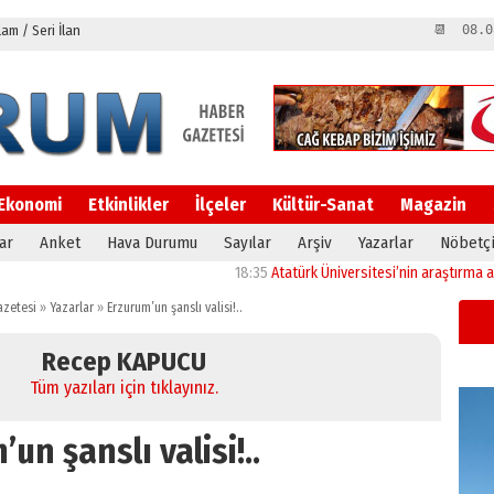
m / Seri İlan
📆 08.0
Ekonomi
Etkinlikler
İlçeler
Kültür-Sanat
Magazin
ar
Anket
Hava Durumu
Sayılar
Arşiv
Yazarlar
Nöbetçi
18:35
Atatürk Üniversitesi’nin araştırma altyapıs
zetesi
»
Yazarlar
»
Erzurum’un şanslı valisi!..
Recep KAPUCU
Tüm yazıları için tıklayınız.
un şanslı valisi!..