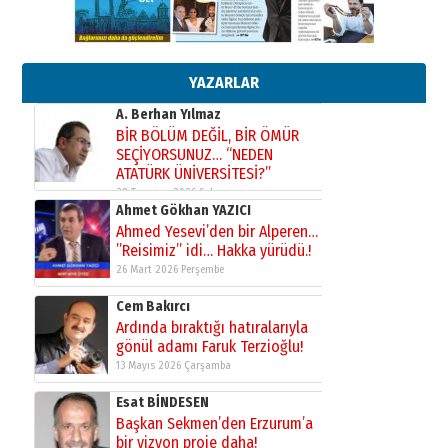
çekmemeli!
Orhan BOZKURT
17 Şubat 2026 Salı
Bir fotoğraf, bir şehir, bir
gazeteci… Dizginler kimin
elinde?
YAZARLAR
31 Mart 2026 Salı
A. Berhan Yılmaz
BİR BÖLÜM DEĞİL, BİR ÖMÜR
SEÇİYORSUNUZ… “NEDEN
ATATÜRK ÜNİVERSİTESİ?”
28 Temmuz 2026 Salı
Ahmet Gökhan YAZICI
Ahmed Yesevi’den bir Alperen…
”Reisimiz” idi… Hakka yürüdü.!
26 Mart 2026 Perşembe
Cem Bakırcı
Ardında bıraktığı hatıralarıyla
gönül adamı Faruk Terzioğlu!
13 Mayıs 2026 Çarşamba
Esat BİNDESEN
Başkan Sekmen’den Erzurum’a
bir vizyon proje daha!