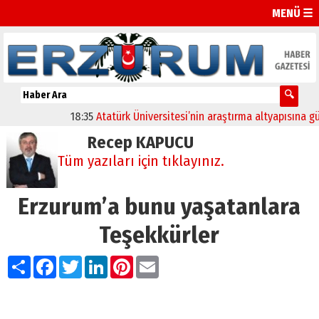
MENÜ ☰
18:35
Atatürk Üniversitesi’nin araştırma altyapısına güçlü
Recep KAPUCU
Tüm yazıları için tıklayınız.
Erzurum’a bunu yaşatanlara
Teşekkürler
Paylaş
Facebook
Twitter
LinkedIn
Pinterest
Email