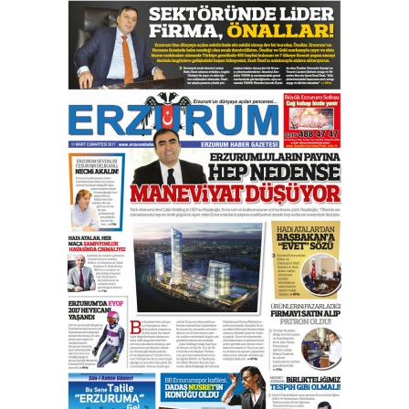
Esat BİNDESEN
Başkan Sekmen’den Erzurum’a
bir vizyon proje daha!
02 Ağustos 2026 Pazar
Kadir SABUNCUOĞLU
Erzurumspor’un köşe taşları
29 Haziran 2026 Pazartesi
Kenan GÜLERCİ
Murat Şahsuvaroğlu ERKON’da
çıtayı yukarı taşırken,
yönetimdekiler aşağı