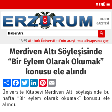
MENÜ ☰
18:35
Atatürk Üniversitesi’nin araştırma altyapısına güçlü onay
Merdiven Altı Söyleşisinde
“Bir Eylem Olarak Okumak”
konusu ele alındı
Paylaş
Facebook
Twitter
LinkedIn
Pinterest
Email
Üniversite Kitabevi Merdiven Altı söyleşisinde bu
hafta “Bir eylem olarak okumak” konusu ele
alındı.