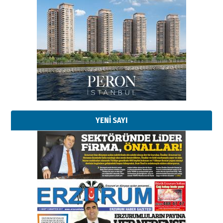
YENİ SAYI
Esat BİNDESEN