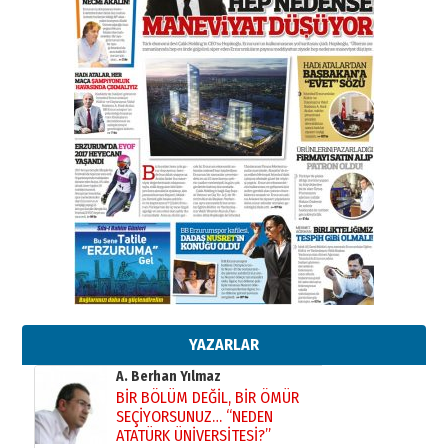
Başkan Sekmen’den Erzurum’a
bir vizyon proje daha!
02 Ağustos 2026 Pazar
Kadir SABUNCUOĞLU
Erzurumspor’un köşe taşları
29 Haziran 2026 Pazartesi
Kenan GÜLERCİ
Murat Şahsuvaroğlu ERKON’da
çıtayı yukarı taşırken,
yönetimdekiler aşağı
çekmemeli!
Orhan BOZKURT
17 Şubat 2026 Salı
Bir fotoğraf, bir şehir, bir
gazeteci… Dizginler kimin
elinde?
YAZARLAR
31 Mart 2026 Salı
A. Berhan Yılmaz
BİR BÖLÜM DEĞİL, BİR ÖMÜR
SEÇİYORSUNUZ… “NEDEN
ATATÜRK ÜNİVERSİTESİ?”