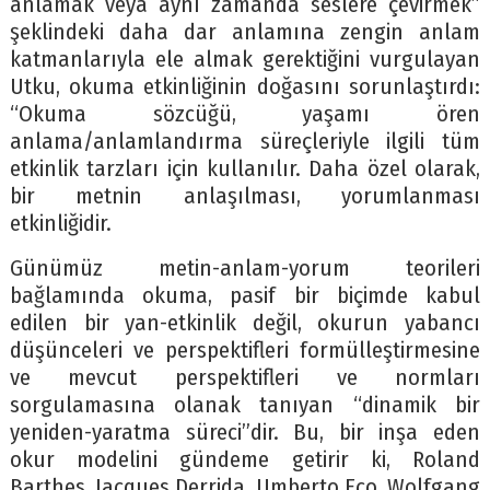
anlamak veya aynı zamanda seslere çevirmek”
şeklindeki daha dar anlamına zengin anlam
katmanlarıyla ele almak gerektiğini vurgulayan
Utku, okuma etkinliğinin doğasını sorunlaştırdı:
“Okuma sözcüğü, yaşamı ören
anlama/anlamlandırma süreçleriyle ilgili tüm
etkinlik tarzları için kullanılır. Daha özel olarak,
bir metnin anlaşılması, yorumlanması
etkinliğidir.
Günümüz metin-anlam-yorum teorileri
bağlamında okuma, pasif bir biçimde kabul
edilen bir yan-etkinlik değil, okurun yabancı
düşünceleri ve perspektifleri formülleştirmesine
ve mevcut perspektifleri ve normları
sorgulamasına olanak tanıyan “dinamik bir
yeniden-yaratma süreci”dir. Bu, bir inşa eden
okur modelini gündeme getirir ki, Roland
Barthes, Jacques Derrida, Umberto Eco, Wolfgang