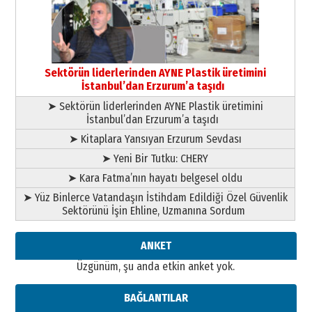
çıtayı yukarı taşırken,
yönetimdekiler aşağı
çekmemeli!
Orhan BOZKURT
17 Şubat 2026 Salı
Bir fotoğraf, bir şehir, bir
gazeteci… Dizginler kimin
Sektörün liderlerinden AYNE Plastik üretimini
elinde?
İstanbul’dan Erzurum’a taşıdı
31 Mart 2026 Salı
➤ Sektörün liderlerinden AYNE Plastik üretimini
A. Berhan Yılmaz
İstanbul’dan Erzurum’a taşıdı
BİR BÖLÜM DEĞİL, BİR ÖMÜR
SEÇİYORSUNUZ… “NEDEN
➤ Kitaplara Yansıyan Erzurum Sevdası
ATATÜRK ÜNİVERSİTESİ?”
➤ Yeni Bir Tutku: CHERY
28 Temmuz 2026 Salı
Ahmet Gökhan YAZICI
➤ Kara Fatma’nın hayatı belgesel oldu
Ahmed Yesevi’den bir Alperen…
➤ Yüz Binlerce Vatandaşın İstihdam Edildiği Özel Güvenlik
”Reisimiz” idi… Hakka yürüdü.!
Sektörünü İşin Ehline, Uzmanına Sordum
26 Mart 2026 Perşembe
Cem Bakırcı
ANKET
Ardında bıraktığı hatıralarıyla
Üzgünüm, şu anda etkin anket yok.
gönül adamı Faruk Terzioğlu!
13 Mayıs 2026 Çarşamba
BAĞLANTILAR
Esat BİNDESEN