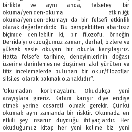
birlikte ve aynı anda, felsefeyi bir
okuma/yeniden-okuma etkinliği;
okuma/yeniden-okumayı da bir felsefi etkinlik
olarak değerlendirdi: “Bu perspektiften abartısız
biçimde denilebilir ki, bir filozofu, örneğin
Derrida’yı okuduğumuz zaman, derhal, bizlere ve
yüksek sesle okuyan bir okurla karşılaşırız.
Hatta felsefe tarihine, deneyimlerinin doğası
üzerine derinlemesine düşünen, akıl yürüten ve
titiz incelemelerde bulunan bir okur/filozoflar
silsilesi olarak bakmak olanaklıdır”.
‘Okumadan korkmayalım. Okudukça yeni
arayışlara gireriz. Kafam karışır diye endişe
etmek yerine cesaretli olmak gerekir. Çünkü
okumak aynı zamanda bir risktir. Okumada en
etkili şey insanın duyduğu ihtiyaçlardır. Her
okuduğumuz kitap her yeni kelime bizi yeni