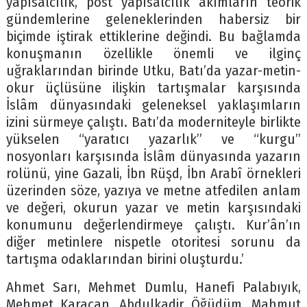
yapısalcılık, post yapısalcılık akımların teorik
gündemlerine geleneklerinden habersiz bir
biçimde iştirak ettiklerine değindi. Bu bağlamda
konuşmanın özellikle önemli ve ilginç
uğraklarından birinde Utku, Batı’da yazar-metin-
okur üçlüsüne ilişkin tartışmalar karşısında
İslâm dünyasındaki geleneksel yaklaşımların
izini sürmeye çalıştı. Batı’da moderniteyle birlikte
yükselen “yaratıcı yazarlık” ve “kurgu”
nosyonları karşısında İslâm dünyasında yazarın
rolünü, yine Gazali, İbn Rüşd, İbn Arabî örnekleri
üzerinden söze, yazıya ve metne atfedilen anlam
ve değeri, okurun yazar ve metin karşısındaki
konumunu değerlendirmeye çalıştı. Kur’ân’ın
diğer metinlere nispetle otoritesi sorunu da
tartışma odaklarından birini oluşturdu.’
Ahmet Sarı, Mehmet Dumlu, Hanefi Palabıyık,
Mehmet Karacan, Abdulkadir Öğüdüm, Mahmut