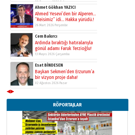
28 Temmuz 2026 Salı
Ahmet Gökhan YAZICI
Ahmed Yesevi’den bir Alperen…
”Reisimiz” idi… Hakka yürüdü.!
26 Mart 2026 Perşembe
Cem Bakırcı
Ardında bıraktığı hatıralarıyla
gönül adamı Faruk Terzioğlu!
13 Mayıs 2026 Çarşamba
Esat BİNDESEN
Başkan Sekmen’den Erzurum’a
bir vizyon proje daha!
02 Ağustos 2026 Pazar
◀
▶
Kadir SABUNCUOĞLU
Erzurumspor’un köşe taşları
RÖPORTAJLAR
29 Haziran 2026 Pazartesi
Kenan GÜLERCİ
Murat Şahsuvaroğlu ERKON’da