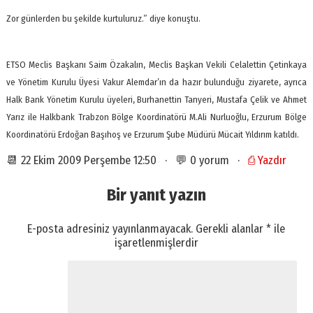
Zor günlerden bu şekilde kurtuluruz.” diye konuştu.
ETSO Meclis Başkanı Saim Özakalın, Meclis Başkan Vekili Celalettin Çetinkaya
ve Yönetim Kurulu Üyesi Vakur Alemdar’ın da hazır bulunduğu ziyarete, ayrıca
Halk Bank Yönetim Kurulu üyeleri, Burhanettin Tanyeri, Mustafa Çelik ve Ahmet
Yarız ile Halkbank Trabzon Bölge Koordinatörü M.Ali Nurluoğlu, Erzurum Bölge
Koordinatörü Erdoğan Başıhoş ve Erzurum Şube Müdürü Mücait Yıldırım katıldı.
📆 22 Ekim 2009 Perşembe 12:50 · 💬 0 yorum ·
⎙ Yazdır
Bir yanıt yazın
E-posta adresiniz yayınlanmayacak.
Gerekli alanlar
*
ile
işaretlenmişlerdir