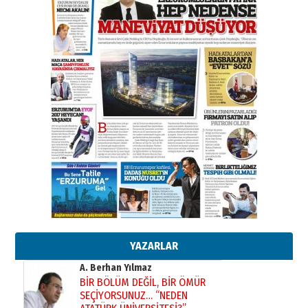
Esat BİNDESEN
Başkan Sekmen’den Erzurum’a
bir vizyon proje daha!
02 Ağustos 2026 Pazar
Kadir SABUNCUOĞLU
Erzurumspor’un köşe taşları
29 Haziran 2026 Pazartesi
Kenan GÜLERCİ
Murat Şahsuvaroğlu ERKON’da
çıtayı yukarı taşırken,
yönetimdekiler aşağı
çekmemeli!
Orhan BOZKURT
17 Şubat 2026 Salı
Bir fotoğraf, bir şehir, bir
gazeteci… Dizginler kimin
elinde?
YAZARLAR
31 Mart 2026 Salı
A. Berhan Yılmaz
BİR BÖLÜM DEĞİL, BİR ÖMÜR
SEÇİYORSUNUZ… “NEDEN