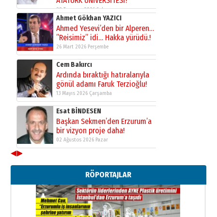
ATATÜRK ÜNİVERSİTESİ?”
28 Temmuz 2026 Salı
Ahmet Gökhan YAZICI
Ahmed Yesevi’den bir Alperen…
”Reisimiz” idi… Hakka yürüdü.!
26 Mart 2026 Perşembe
Cem Bakırcı
Ardında bıraktığı hatıralarıyla
gönül adamı Faruk Terzioğlu!
13 Mayıs 2026 Çarşamba
Esat BİNDESEN
Başkan Sekmen’den Erzurum’a
bir vizyon proje daha!
02 Ağustos 2026 Pazar
◀
▶
Kadir SABUNCUOĞLU
Erzurumspor’un köşe taşları
RÖPORTAJLAR
29 Haziran 2026 Pazartesi
Kenan GÜLERCİ
Murat Şahsuvaroğlu ERKON’da