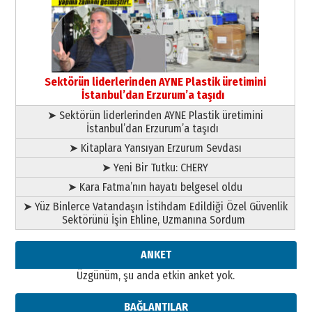
çıtayı yukarı taşırken,
yönetimdekiler aşağı
çekmemeli!
Orhan BOZKURT
17 Şubat 2026 Salı
Bir fotoğraf, bir şehir, bir
gazeteci… Dizginler kimin
Sektörün liderlerinden AYNE Plastik üretimini
elinde?
İstanbul’dan Erzurum’a taşıdı
31 Mart 2026 Salı
➤ Sektörün liderlerinden AYNE Plastik üretimini
A. Berhan Yılmaz
İstanbul’dan Erzurum’a taşıdı
BİR BÖLÜM DEĞİL, BİR ÖMÜR
SEÇİYORSUNUZ… “NEDEN
➤ Kitaplara Yansıyan Erzurum Sevdası
ATATÜRK ÜNİVERSİTESİ?”
➤ Yeni Bir Tutku: CHERY
28 Temmuz 2026 Salı
Ahmet Gökhan YAZICI
➤ Kara Fatma’nın hayatı belgesel oldu
Ahmed Yesevi’den bir Alperen…
➤ Yüz Binlerce Vatandaşın İstihdam Edildiği Özel Güvenlik
”Reisimiz” idi… Hakka yürüdü.!
Sektörünü İşin Ehline, Uzmanına Sordum
26 Mart 2026 Perşembe
Cem Bakırcı
ANKET
Ardında bıraktığı hatıralarıyla
Üzgünüm, şu anda etkin anket yok.
gönül adamı Faruk Terzioğlu!
13 Mayıs 2026 Çarşamba
BAĞLANTILAR