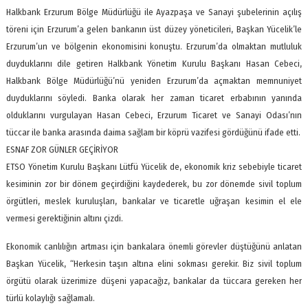
Halkbank Erzurum Bölge Müdürlüğü ile Ayazpaşa ve Sanayi şubelerinin açılış
töreni için Erzurum’a gelen bankanın üst düzey yöneticileri, Başkan Yücelik’le
Erzurum’un ve bölgenin ekonomisini konuştu. Erzurum’da olmaktan mutluluk
duyduklarını dile getiren Halkbank Yönetim Kurulu Başkanı Hasan Cebeci,
Halkbank Bölge Müdürlüğü’nü yeniden Erzurum’da açmaktan memnuniyet
duyduklarını söyledi. Banka olarak her zaman ticaret erbabının yanında
olduklarını vurgulayan Hasan Cebeci, Erzurum Ticaret ve Sanayi Odası’nın
tüccar ile banka arasında daima sağlam bir köprü vazifesi gördüğünü ifade etti.
ESNAF ZOR GÜNLER GEÇİRİYOR
ETSO Yönetim Kurulu Başkanı Lütfü Yücelik de, ekonomik kriz sebebiyle ticaret
kesiminin zor bir dönem geçirdiğini kaydederek, bu zor dönemde sivil toplum
örgütleri, meslek kuruluşları, bankalar ve ticaretle uğraşan kesimin el ele
vermesi gerektiğinin altını çizdi.
Ekonomik canlılığın artması için bankalara önemli görevler düştüğünü anlatan
Başkan Yücelik, “Herkesin taşın altına elini sokması gerekir. Biz sivil toplum
örgütü olarak üzerimize düşeni yapacağız, bankalar da tüccara gereken her
türlü kolaylığı sağlamalı.