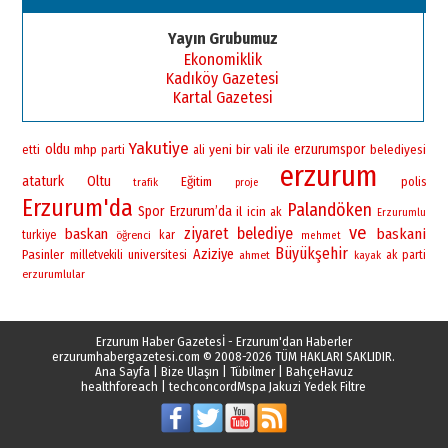
Esat BİNDESEN
Başkan Sekmen’den Erzurum’a
Yayın Grubumuz
bir vizyon proje daha!
Ekonomiklik
02 Ağustos 2026 Pazar
Kadıköy Gazetesi
Kartal Gazetesi
Yakutiye
oldu
yeni
bir
vali
erzurumspor
mhp
ile
belediyesi
etti
parti
ali
erzurum
ataturk
Oltu
Eğitim
polis
trafik
proje
Erzurum'da
Palandöken
Spor
Erzurum’da
il
icin
ak
Erzurumlu
ve
ziyaret
belediye
baskan
baskani
turkiye
öğrenci
kar
mehmet
Büyükşehir
Aziziye
Pasinler
universitesi
milletvekili
ahmet
ak parti
kayak
erzurumlular
Erzurum Haber Gazetesİ - Erzurum'dan Haberler
erzurumhabergazetesi.com
© 2008-2026 TÜM HAKLARI SAKLIDIR.
Ana Sayfa
|
Bize Ulaşın
|
Tübilmer
|
BahçeHavuz
healthforeach
|
techconcord
Mspa Jakuzi Yedek Filtre