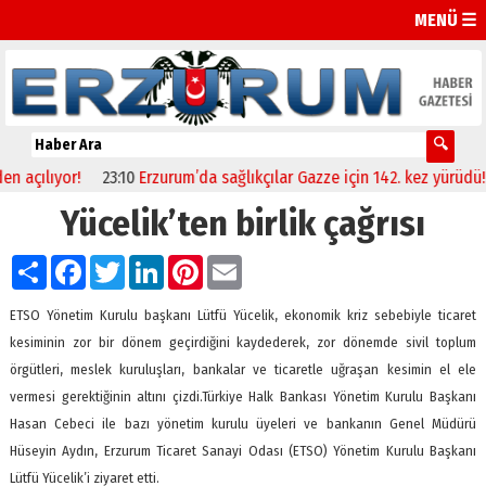
MENÜ ☰
ılıyor!
23:10
Erzurum’da sağlıkçılar Gazze için 142. kez yürüdü!
1
Yücelik’ten birlik çağrısı
Paylaş
Facebook
Twitter
LinkedIn
Pinterest
Email
ETSO Yönetim Kurulu başkanı Lütfü Yücelik, ekonomik kriz sebebiyle ticaret
kesiminin zor bir dönem geçirdiğini kaydederek, zor dönemde sivil toplum
örgütleri, meslek kuruluşları, bankalar ve ticaretle uğraşan kesimin el ele
vermesi gerektiğinin altını çizdi.Türkiye Halk Bankası Yönetim Kurulu Başkanı
Hasan Cebeci ile bazı yönetim kurulu üyeleri ve bankanın Genel Müdürü
Hüseyin Aydın, Erzurum Ticaret Sanayi Odası (ETSO) Yönetim Kurulu Başkanı
Lütfü Yücelik’i ziyaret etti.