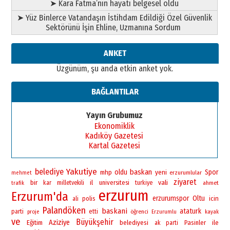
➤ Kara Fatma’nın hayatı belgesel oldu
➤ Yüz Binlerce Vatandaşın İstihdam Edildiği Özel Güvenlik
Sektörünü İşin Ehline, Uzmanına Sordum
ANKET
Üzgünüm, şu anda etkin anket yok.
BAĞLANTILAR
Yayın Grubumuz
Ekonomiklik
Kadıköy Gazetesi
Kartal Gazetesi
Yakutiye
belediye
baskan
oldu
yeni
Spor
mhp
erzurumlular
mehmet
ziyaret
bir
vali
il
universitesi
kar
milletvekili
turkiye
ahmet
trafik
erzurum
Erzurum'da
erzurumspor
Oltu
polis
icin
ali
Palandöken
baskani
ataturk
parti
etti
öğrenci
proje
Erzurumlu
kayak
ve
Büyükşehir
Aziziye
Eğitim
belediyesi
Pasinler
ile
ak parti