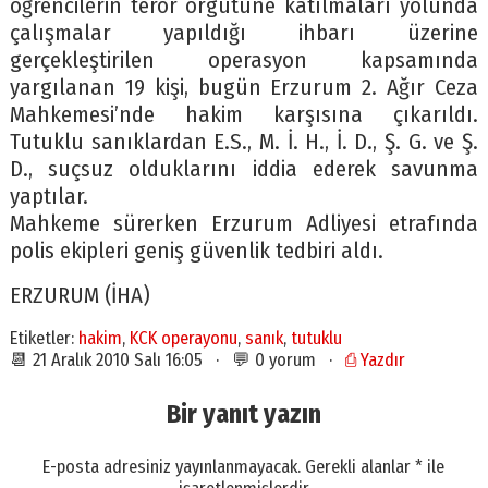
öğrencilerin terör örgütüne katılmaları yolunda
çalışmalar yapıldığı ihbarı üzerine
gerçekleştirilen operasyon kapsamında
yargılanan 19 kişi, bugün Erzurum 2. Ağır Ceza
Mahkemesi’nde hakim karşısına çıkarıldı.
Tutuklu sanıklardan E.S., M. İ. H., İ. D., Ş. G. ve Ş.
D., suçsuz olduklarını iddia ederek savunma
yaptılar.
Mahkeme sürerken Erzurum Adliyesi etrafında
polis ekipleri geniş güvenlik tedbiri aldı.
ERZURUM (İHA)
Etiketler:
hakim
,
KCK operayonu
,
sanık
,
tutuklu
📆 21 Aralık 2010 Salı 16:05 · 💬 0 yorum ·
⎙ Yazdır
Bir yanıt yazın
E-posta adresiniz yayınlanmayacak.
Gerekli alanlar
*
ile
işaretlenmişlerdir