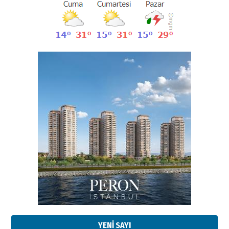
Esat BİNDESEN
Başkan Sekmen’den Erzurum’a
bir vizyon proje daha!
02 Ağustos 2026 Pazar
Kadir SABUNCUOĞLU
Erzurumspor’un köşe taşları
29 Haziran 2026 Pazartesi
YENİ SAYI
Kenan GÜLERCİ