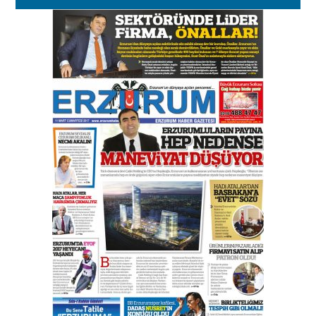
Murat Şahsuvaroğlu ERKON’da
çıtayı yukarı taşırken,
yönetimdekiler aşağı
çekmemeli!
Orhan BOZKURT
17 Şubat 2026 Salı
Bir fotoğraf, bir şehir, bir
gazeteci… Dizginler kimin
elinde?
31 Mart 2026 Salı
A. Berhan Yılmaz
BİR BÖLÜM DEĞİL, BİR ÖMÜR
SEÇİYORSUNUZ… “NEDEN
ATATÜRK ÜNİVERSİTESİ?”
28 Temmuz 2026 Salı
Ahmet Gökhan YAZICI
Ahmed Yesevi’den bir Alperen…
”Reisimiz” idi… Hakka yürüdü.!
26 Mart 2026 Perşembe
Cem Bakırcı
Ardında bıraktığı hatıralarıyla
gönül adamı Faruk Terzioğlu!
13 Mayıs 2026 Çarşamba