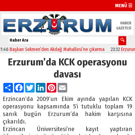
MENÜ ☰
6
Başkan Sekmen’den Akdağ Mahallesi’ne çıkarma
23:32
Erzurumspo
Erzurum’da KCK operasyonu
davası
Paylaş
Facebook
Twitter
LinkedIn
Pinterest
Email
Erzincan’da 2009’un Ekim ayında yapılan KCK
operasyonu kapsamında 5’i tutuklu toplam 19
sanık bugün Erzurum’da hakim karşısına
çıkarıldı.
Erzincan Üniversitesi’ne kayıt yaptıran