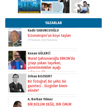
Esat BİNDESEN
Başkan Sekmen’den Erzurum’a
bir vizyon proje daha!
02 Ağustos 2026 Pazar
YAZARLAR
Kadir SABUNCUOĞLU
Erzurumspor’un köşe taşları
29 Haziran 2026 Pazartesi
Kenan GÜLERCİ
Murat Şahsuvaroğlu ERKON’da
çıtayı yukarı taşırken,
yönetimdekiler aşağı
çekmemeli!
Orhan BOZKURT
17 Şubat 2026 Salı
Bir fotoğraf, bir şehir, bir
gazeteci… Dizginler kimin
elinde?
31 Mart 2026 Salı
A. Berhan Yılmaz
BİR BÖLÜM DEĞİL, BİR ÖMÜR