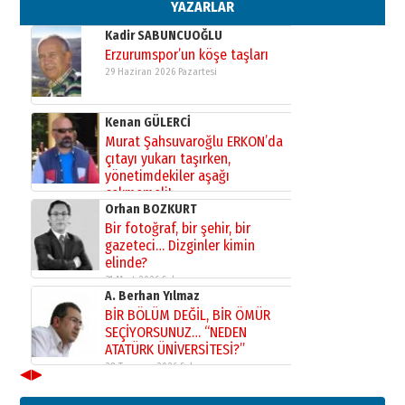
02 Ağustos 2026 Pazar
YAZARLAR
Kadir SABUNCUOĞLU
Erzurumspor’un köşe taşları
29 Haziran 2026 Pazartesi
Kenan GÜLERCİ
Murat Şahsuvaroğlu ERKON’da
çıtayı yukarı taşırken,
yönetimdekiler aşağı
çekmemeli!
Orhan BOZKURT
17 Şubat 2026 Salı
Bir fotoğraf, bir şehir, bir
gazeteci… Dizginler kimin
elinde?
31 Mart 2026 Salı
A. Berhan Yılmaz
BİR BÖLÜM DEĞİL, BİR ÖMÜR
SEÇİYORSUNUZ… “NEDEN
ATATÜRK ÜNİVERSİTESİ?”
28 Temmuz 2026 Salı
◀
▶
Ahmet Gökhan YAZICI
Ahmed Yesevi’den bir Alperen…