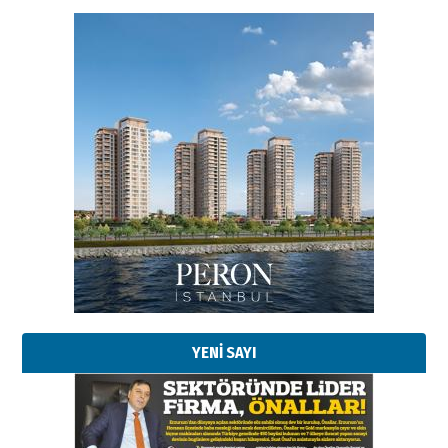
Esat BİNDESEN
Başkan Sekmen’den Erzurum’a
bir vizyon proje daha!
02 Ağustos 2026 Pazar
Kadir SABUNCUOĞLU
Erzurumspor’un köşe taşları
29 Haziran 2026 Pazartesi
YENİ SAYI
Kenan GÜLERCİ
Murat Şahsuvaroğlu ERKON’da
çıtayı yukarı taşırken,
yönetimdekiler aşağı
çekmemeli!