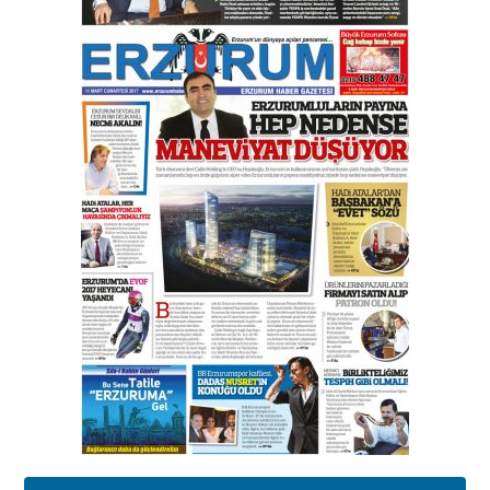
Orhan BOZKURT
17 Şubat 2026 Salı
Bir fotoğraf, bir şehir, bir
gazeteci… Dizginler kimin
elinde?
31 Mart 2026 Salı
A. Berhan Yılmaz
BİR BÖLÜM DEĞİL, BİR ÖMÜR
SEÇİYORSUNUZ… “NEDEN
ATATÜRK ÜNİVERSİTESİ?”
28 Temmuz 2026 Salı
Ahmet Gökhan YAZICI
Ahmed Yesevi’den bir Alperen…
”Reisimiz” idi… Hakka yürüdü.!
26 Mart 2026 Perşembe
Cem Bakırcı
Ardında bıraktığı hatıralarıyla
gönül adamı Faruk Terzioğlu!
13 Mayıs 2026 Çarşamba
Esat BİNDESEN
Başkan Sekmen’den Erzurum’a
bir vizyon proje daha!