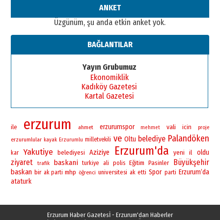
ANKET
Üzgünüm, şu anda etkin anket yok.
BAĞLANTILAR
Yayın Grubumuz
Ekonomiklik
Kadıköy Gazetesi
Kartal Gazetesi
erzurum
erzurumspor
vali
ile
icin
ahmet
mehmet
proje
ve
Palandöken
belediye
Oltu
erzurumlular
milletvekili
kayak
Erzurumlu
Erzurum'da
Yakutiye
Aziziye
yeni
oldu
belediyesi
il
kar
ziyaret
Büyükşehir
baskani
polis
Eğitim
Pasinler
turkiye
ali
trafik
baskan
bir
Spor
Erzurum’da
mhp
universitesi
ak parti
öğrenci
ak
etti
parti
ataturk
Erzurum Haber Gazetesİ - Erzurum'dan Haberler