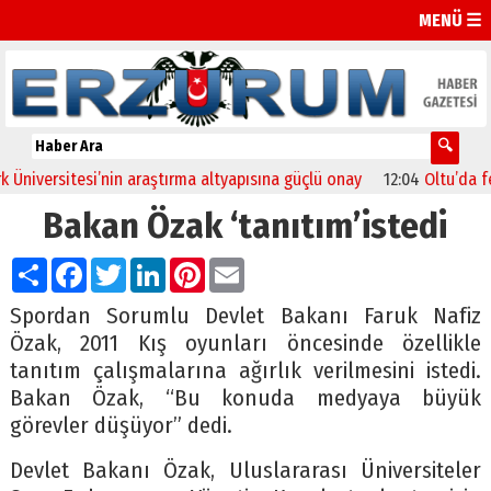
MENÜ ☰
versitesi’nin araştırma altyapısına güçlü onay
12:04
Oltu’da festiv
Bakan Özak ‘tanıtım’istedi
Paylaş
Facebook
Twitter
LinkedIn
Pinterest
Email
Spordan Sorumlu Devlet Bakanı Faruk Nafiz
Özak, 2011 Kış oyunları öncesinde özellikle
tanıtım çalışmalarına ağırlık verilmesini istedi.
Bakan Özak, “Bu konuda medyaya büyük
görevler düşüyor” dedi.
Devlet Bakanı Özak, Uluslararası Üniversiteler