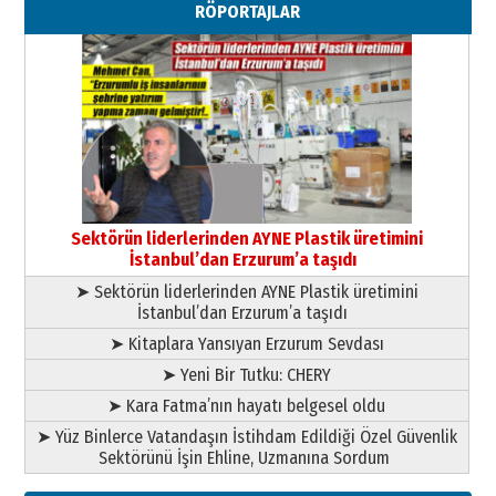
RÖPORTAJLAR
”Reisimiz” idi… Hakka yürüdü.!
26 Mart 2026 Perşembe
Cem Bakırcı
Ardında bıraktığı hatıralarıyla
gönül adamı Faruk Terzioğlu!
13 Mayıs 2026 Çarşamba
Esat BİNDESEN
Başkan Sekmen’den Erzurum’a
bir vizyon proje daha!
Sektörün liderlerinden AYNE Plastik üretimini
02 Ağustos 2026 Pazar
İstanbul’dan Erzurum’a taşıdı
➤ Sektörün liderlerinden AYNE Plastik üretimini
İstanbul’dan Erzurum’a taşıdı
➤ Kitaplara Yansıyan Erzurum Sevdası
➤ Yeni Bir Tutku: CHERY
➤ Kara Fatma’nın hayatı belgesel oldu
➤ Yüz Binlerce Vatandaşın İstihdam Edildiği Özel Güvenlik
Sektörünü İşin Ehline, Uzmanına Sordum