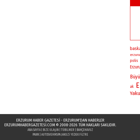
bask
erzuru
polis
Erzur
Büyü
E
ak
Yaku
ERZURUM HABER GAZETESİ - ERZURUM'DAN HABERLER
ERZURUMHABERGAZETESI.COM
© 2008-2026 TÜM HAKLARI SAKLIDIR.
ANA SAYFA
|
BIZE ULAŞIN
|
TÜBILMER
|
BAHÇEHAVUZ
PAWK
|
AUTOSVEH
MSPA JAKUZI YEDEK FILTRE