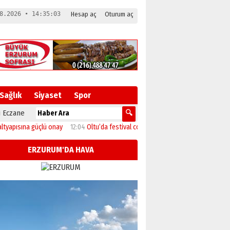
8.2026 • 14:35:03
Hesap aç
Oturum aç
Sağlık
Siyaset
Spor
 Eczane
ına güçlü onay
12:04
Oltu’da festival coşkusu konserle zirveye ulaştı
11:46
B
ERZURUM'DA HAVA