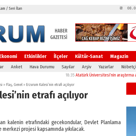
m / Seri İlan
📆 08.0
Ekonomi
Etkinlikler
İlçeler
Kültür-Sanat
Magazin
ar
Anket
Hava Durumu
Sayılar
Arşiv
Yazarlar
Nöbetçi
18:35
Atatürk Üniversitesi’nin araştırma altyapıs
si
»
Flaş
,
Genel
»
Erzurum Kalesi’nin etrafı açılıyor
esi’nin etrafı açılıyor
dan kalenin etrafındaki gecekondular, Devlet Planlama
e merkezi projesi kapsamında yıkılacak.