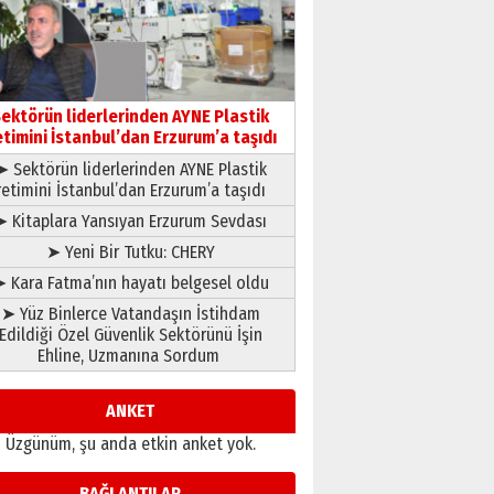
gönül adamı Faruk Terzioğlu!
13 Mayıs 2026 Çarşamba
Esat BİNDESEN
Başkan Sekmen’den Erzurum’a
bir vizyon proje daha!
ektörün liderlerinden AYNE Plastik
02 Ağustos 2026 Pazar
etimini İstanbul’dan Erzurum’a taşıdı
➤ Sektörün liderlerinden AYNE Plastik
retimini İstanbul’dan Erzurum’a taşıdı
➤ Kitaplara Yansıyan Erzurum Sevdası
➤ Yeni Bir Tutku: CHERY
 Kara Fatma’nın hayatı belgesel oldu
➤ Yüz Binlerce Vatandaşın İstihdam
Edildiği Özel Güvenlik Sektörünü İşin
Ehline, Uzmanına Sordum
ANKET
Üzgünüm, şu anda etkin anket yok.
BAĞLANTILAR