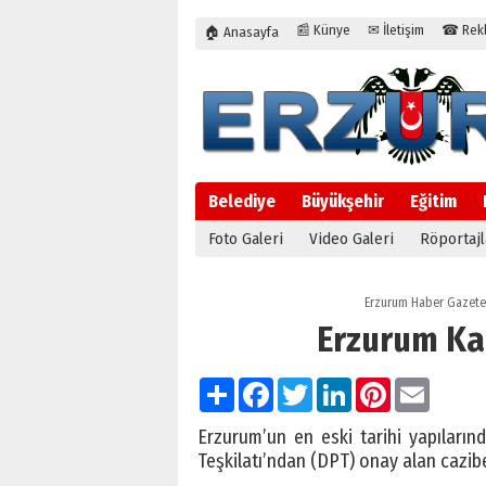
📰 Künye
✉ İletişim
☎ Rekla
🏠 Anasayfa
Belediye
Büyükşehir
Eğitim
Foto Galeri
Video Galeri
Röportajl
Erzurum Haber Gazete
Erzurum Kal
Paylaş
Facebook
Twitter
LinkedIn
Pinterest
Email
Erzurum’un en eski tarihi yapıların
Teşkilatı’ndan (DPT) onay alan cazib