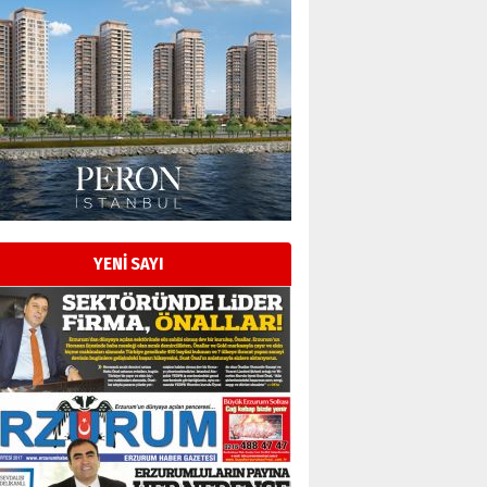
Esat BİNDESEN
Başkan Sekmen’den Erzurum’a
bir vizyon proje daha!
02 Ağustos 2026 Pazar
Kadir SABUNCUOĞLU
Erzurumspor’un köşe taşları
29 Haziran 2026 Pazartesi
YENİ SAYI
Kenan GÜLERCİ
Murat Şahsuvaroğlu ERKON’da
çıtayı yukarı taşırken,
yönetimdekiler aşağı
çekmemeli!
Orhan BOZKURT
17 Şubat 2026 Salı
Bir fotoğraf, bir şehir, bir
gazeteci… Dizginler kimin
elinde?
31 Mart 2026 Salı
A. Berhan Yılmaz