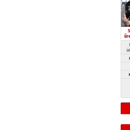
S
ür
ü
➤