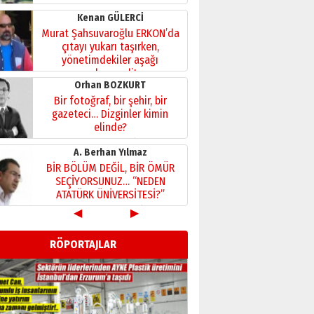
Kenan GÜLERCİ
Murat Şahsuvaroğlu ERKON’da
çıtayı yukarı taşırken,
yönetimdekiler aşağı
çekmemeli!
Orhan BOZKURT
17 Şubat 2026 Salı
Bir fotoğraf, bir şehir, bir
gazeteci… Dizginler kimin
elinde?
31 Mart 2026 Salı
A. Berhan Yılmaz
BİR BÖLÜM DEĞİL, BİR ÖMÜR
SEÇİYORSUNUZ… “NEDEN
ATATÜRK ÜNİVERSİTESİ?”
28 Temmuz 2026 Salı
◀
▶
Ahmet Gökhan YAZICI
Ahmed Yesevi’den bir
RÖPORTAJLAR
Alperen… ”Reisimiz” idi…
Hakka yürüdü.!
26 Mart 2026 Perşembe
Cem Bakırcı
Ardında bıraktığı hatıralarıyla