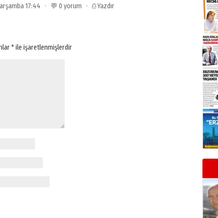
 Çarşamba 17:44 · 💬 0 yorum ·
⎙ Yazdır
anlar
*
ile işaretlenmişlerdir