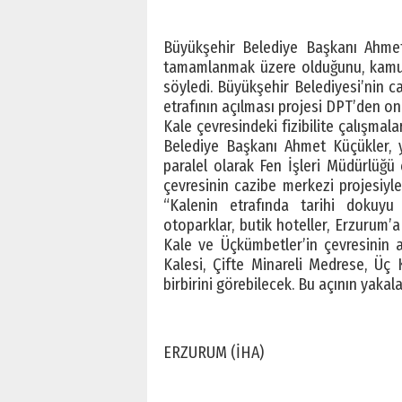
Büyükşehir Belediye Başkanı Ahmet Kü
tamamlanmak üzere olduğunu, kamulaş
söyledi. Büyükşehir Belediyesi’nin c
etrafının açılması projesi DPT’den o
Kale çevresindeki fizibilite çalışma
Belediye Başkanı Ahmet Küçükler, y
paralel olarak Fen İşleri Müdürlüğü 
çevresinin cazibe merkezi projesiyl
“Kalenin etrafında tarihi dokuyu
otoparklar, butik hoteller, Erzurum’a
Kale ve Üçkümbetler’in çevresinin a
Kalesi, Çifte Minareli Medrese, Üç 
birbirini görebilecek. Bu açının yaka
ERZURUM (İHA)