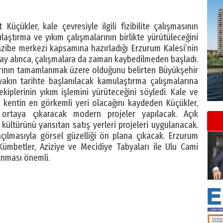
çükler, kale çevresiyle ilgili fizibilite çalışmasının
tırma ve yıkım çalışmalarının birlikte yürütüleceğini
azibe merkezi kapsamına hazırladığı Erzurum Kalesi’nin
nay alınca, çalışmalara da zaman kaybedilmeden başladı.
larının tamamlanmak üzere olduğunu belirten Büyükşehir
akın tarihte başlanılacak kamulaştırma çalışmalarına
ekiplerinin yıkım işlemini yürüteceğini söyledi. Kale ve
e kentin en görkemli yeri olacağını kaydeden Küçükler,
 ortaya çıkaracak modern projeler yapılacak. Açık
 kültürünü yansıtan satış yerleri projeleri uygulanacak.
çılmasıyla görsel güzelliği ön plana çıkacak. Erzurum
Kümbetler, Aziziye ve Mecidiye Tabyaları ile Ulu Cami
lanması önemli.