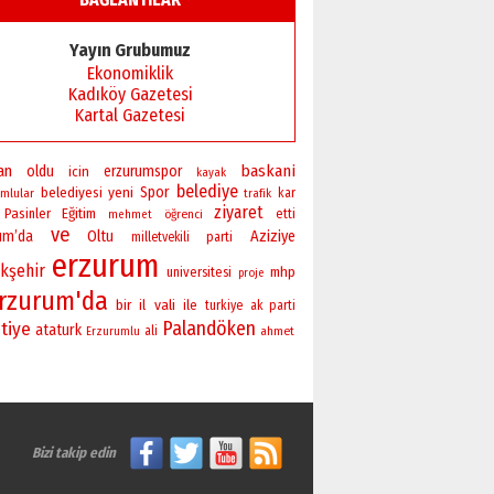
Yayın Grubumuz
Ekonomiklik
Kadıköy Gazetesi
Kartal Gazetesi
an
baskani
oldu
erzurumspor
icin
kayak
belediye
yeni
Spor
belediyesi
mlular
kar
trafik
ziyaret
Pasinler
Eğitim
öğrenci
etti
mehmet
ve
um’da
Oltu
Aziziye
milletvekili
parti
erzurum
kşehir
universitesi
mhp
proje
rzurum'da
bir
vali
il
ile
turkiye
ak parti
Palandöken
tiye
ataturk
ali
ahmet
Erzurumlu
Bizi takip edin