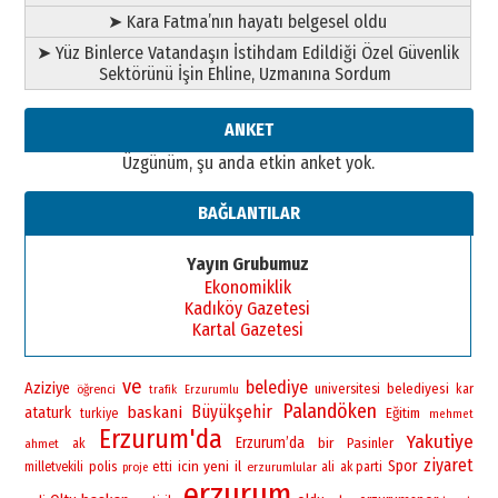
Ahmet Gökhan YAZICI
➤ Kara Fatma’nın hayatı belgesel oldu
Ahmed Yesevi’den bir Alperen…
➤ Yüz Binlerce Vatandaşın İstihdam Edildiği Özel Güvenlik
”Reisimiz” idi… Hakka yürüdü.!
Sektörünü İşin Ehline, Uzmanına Sordum
26 Mart 2026 Perşembe
Cem Bakırcı
ANKET
Ardında bıraktığı hatıralarıyla
Üzgünüm, şu anda etkin anket yok.
gönül adamı Faruk Terzioğlu!
13 Mayıs 2026 Çarşamba
BAĞLANTILAR
Esat BİNDESEN
Başkan Sekmen’den Erzurum’a
Yayın Grubumuz
bir vizyon proje daha!
Ekonomiklik
02 Ağustos 2026 Pazar
Kadıköy Gazetesi
Kartal Gazetesi
ve
belediye
Aziziye
universitesi
belediyesi
öğrenci
kar
trafik
Erzurumlu
Palandöken
Büyükşehir
baskani
ataturk
Eğitim
turkiye
mehmet
Erzurum'da
Yakutiye
Erzurum’da
bir
Pasinler
ahmet
ak
ziyaret
yeni
Spor
polis
icin
il
milletvekili
etti
erzurumlular
ali
ak parti
proje
erzurum