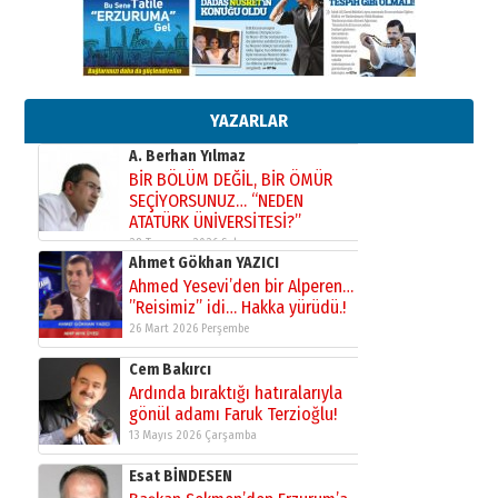
yönetimdekiler aşağı
çekmemeli!
Orhan BOZKURT
17 Şubat 2026 Salı
Bir fotoğraf, bir şehir, bir
gazeteci… Dizginler kimin
elinde?
YAZARLAR
31 Mart 2026 Salı
A. Berhan Yılmaz
BİR BÖLÜM DEĞİL, BİR ÖMÜR
SEÇİYORSUNUZ… “NEDEN
ATATÜRK ÜNİVERSİTESİ?”
28 Temmuz 2026 Salı
Ahmet Gökhan YAZICI
Ahmed Yesevi’den bir Alperen…
”Reisimiz” idi… Hakka yürüdü.!
26 Mart 2026 Perşembe
Cem Bakırcı
Ardında bıraktığı hatıralarıyla
gönül adamı Faruk Terzioğlu!
13 Mayıs 2026 Çarşamba
Esat BİNDESEN