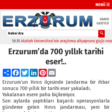
MENÜ ☰
18:35
Atatürk Üniversitesi’nin araştırma altyapısına güçlü onay
Erzurum’da 700 yıllık tarihi
eser!..
Paylaş
Facebook
Twitter
LinkedIn
Pinterest
Email
Erzurum’un Hınıs ilçesinde Jandarma bir ihbar
sonucu 700 yıllık bir tarihi eser yakaladı.
Yakalanan esere paha biçilemiyor.
Son aylarda yaptıkları başarılı operasyonlarla
gündeme gelen Hınıs jandarması, yeni bir