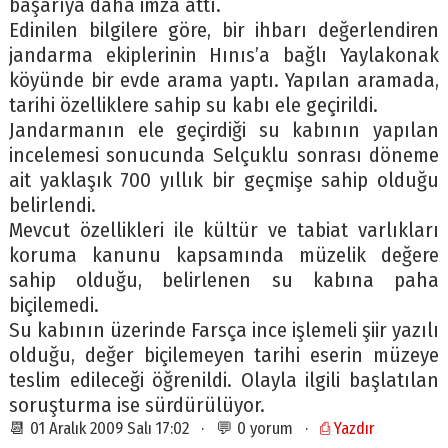
başarıya daha imza attı.
Edinilen bilgilere göre, bir ihbarı değerlendiren
jandarma ekiplerinin Hınıs’a bağlı Yaylakonak
köyünde bir evde arama yaptı. Yapılan aramada,
tarihi özelliklere sahip su kabı ele geçirildi.
Jandarmanın ele geçirdiği su kabının yapılan
incelemesi sonucunda Selçuklu sonrası döneme
ait yaklaşık 700 yıllık bir geçmişe sahip olduğu
belirlendi.
Mevcut özellikleri ile kültür ve tabiat varlıkları
koruma kanunu kapsamında müzelik değere
sahip olduğu, belirlenen su kabına paha
biçilemedi.
Su kabının üzerinde Farsça ince işlemeli şiir yazılı
olduğu, değer biçilemeyen tarihi eserin müzeye
teslim edileceği öğrenildi. Olayla ilgili başlatılan
soruşturma ise sürdürülüyor.
📆 01 Aralık 2009 Salı 17:02 · 💬 0 yorum ·
⎙ Yazdır