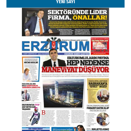
YENİ SAYI
Esat BİNDESEN
Başkan Sekmen’den Erzurum’a
bir vizyon proje daha!
02 Ağustos 2026 Pazar
Kadir SABUNCUOĞLU
Erzurumspor’un köşe taşları
29 Haziran 2026 Pazartesi
Kenan GÜLERCİ
Murat Şahsuvaroğlu ERKON’da
çıtayı yukarı taşırken,