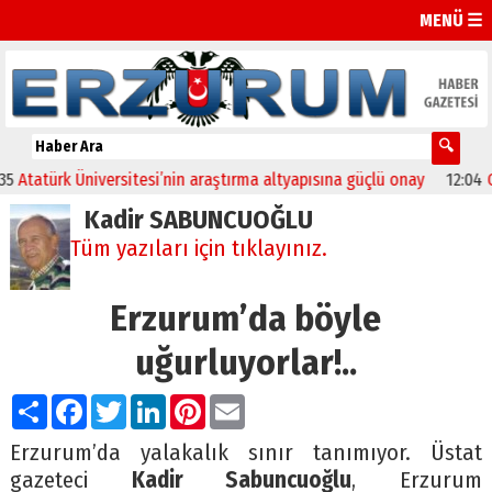
MENÜ ☰
atürk Üniversitesi’nin araştırma altyapısına güçlü onay
12:04
Oltu’
Kadir SABUNCUOĞLU
Tüm yazıları için tıklayınız.
Erzurum’da böyle
uğurluyorlar!..
Paylaş
Facebook
Twitter
LinkedIn
Pinterest
Email
Erzurum’da yalakalık sınır tanımıyor. Üstat
gazeteci
Kadir Sabuncuoğlu
, Erzurum