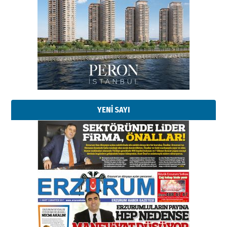
Esat BİNDESEN
Başkan Sekmen’den Erzurum’a
bir vizyon proje daha!
02 Ağustos 2026 Pazar
Kadir SABUNCUOĞLU
Erzurumspor’un köşe taşları
29 Haziran 2026 Pazartesi
YENİ SAYI
Kenan GÜLERCİ
Murat Şahsuvaroğlu ERKON’da
çıtayı yukarı taşırken,
yönetimdekiler aşağı
çekmemeli!
Orhan BOZKURT
17 Şubat 2026 Salı
Bir fotoğraf, bir şehir, bir
gazeteci… Dizginler kimin
elinde?
31 Mart 2026 Salı
A. Berhan Yılmaz
BİR BÖLÜM DEĞİL, BİR ÖMÜR