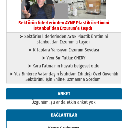
Esat BİNDESEN
Başkan Sekmen’den Erzurum’a
bir vizyon proje daha!
Sektörün liderlerinden AYNE Plastik üretimini
02 Ağustos 2026 Pazar
İstanbul’dan Erzurum’a taşıdı
➤ Sektörün liderlerinden AYNE Plastik üretimini
İstanbul’dan Erzurum’a taşıdı
➤ Kitaplara Yansıyan Erzurum Sevdası
➤ Yeni Bir Tutku: CHERY
➤ Kara Fatma’nın hayatı belgesel oldu
➤ Yüz Binlerce Vatandaşın İstihdam Edildiği Özel Güvenlik
Sektörünü İşin Ehline, Uzmanına Sordum
ANKET
Üzgünüm, şu anda etkin anket yok.
BAĞLANTILAR