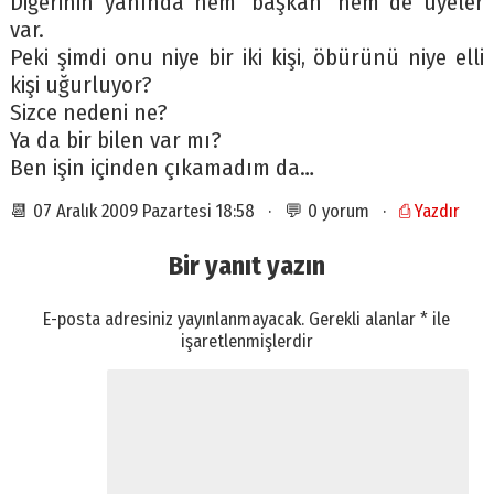
Diğerinin yanında hem ‘başkan’ hem de üyeler
var.
Peki şimdi onu niye bir iki kişi, öbürünü niye elli
kişi uğurluyor?
Sizce nedeni ne?
Ya da bir bilen var mı?
Ben işin içinden çıkamadım da…
📆 07 Aralık 2009 Pazartesi 18:58 · 💬 0 yorum ·
⎙ Yazdır
Bir yanıt yazın
E-posta adresiniz yayınlanmayacak.
Gerekli alanlar
*
ile
işaretlenmişlerdir