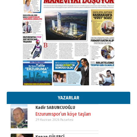
SEÇİYORSUNUZ… “NEDEN
ATATÜRK ÜNİVERSİTESİ?”
28 Temmuz 2026 Salı
Ahmet Gökhan YAZICI
Ahmed Yesevi’den bir Alperen…
”Reisimiz” idi… Hakka yürüdü.!
26 Mart 2026 Perşembe
Cem Bakırcı
Ardında bıraktığı hatıralarıyla
gönül adamı Faruk Terzioğlu!
13 Mayıs 2026 Çarşamba
Esat BİNDESEN
Başkan Sekmen’den Erzurum’a
bir vizyon proje daha!
02 Ağustos 2026 Pazar
YAZARLAR
Kadir SABUNCUOĞLU
Erzurumspor’un köşe taşları
29 Haziran 2026 Pazartesi
Kenan GÜLERCİ