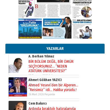
Murat Şahsuvaroğlu ERKON’da
çıtayı yukarı taşırken,
yönetimdekiler aşağı
çekmemeli!
Orhan BOZKURT
17 Şubat 2026 Salı
Bir fotoğraf, bir şehir, bir
gazeteci… Dizginler kimin
elinde?
31 Mart 2026 Salı
A. Berhan Yılmaz
BİR BÖLÜM DEĞİL, BİR ÖMÜR
YAZARLAR
SEÇİYORSUNUZ… “NEDEN
ATATÜRK ÜNİVERSİTESİ?”
28 Temmuz 2026 Salı
Ahmet Gökhan YAZICI
Ahmed Yesevi’den bir Alperen…
”Reisimiz” idi… Hakka yürüdü.!
26 Mart 2026 Perşembe
Cem Bakırcı
Ardında bıraktığı hatıralarıyla
gönül adamı Faruk Terzioğlu!
13 Mayıs 2026 Çarşamba