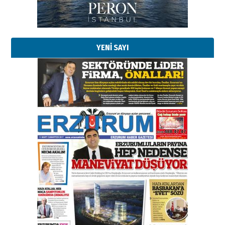
YENİ SAYI
Esat BİNDESEN
Başkan Sekmen’den Erzurum’a
bir vizyon proje daha!
02 Ağustos 2026 Pazar
Kadir SABUNCUOĞLU
Erzurumspor’un köşe taşları
29 Haziran 2026 Pazartesi
Kenan GÜLERCİ