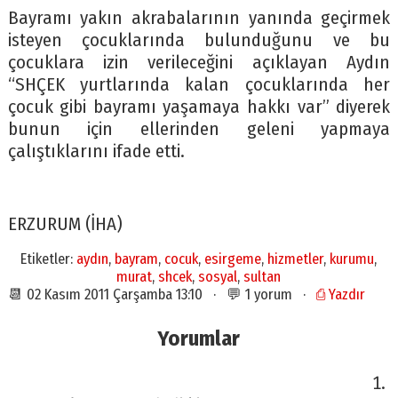
Bayramı yakın akrabalarının yanında geçirmek
isteyen çocuklarında bulunduğunu ve bu
çocuklara izin verileceğini açıklayan Aydın
“SHÇEK yurtlarında kalan çocuklarında her
çocuk gibi bayramı yaşamaya hakkı var” diyerek
bunun için ellerinden geleni yapmaya
çalıştıklarını ifade etti.
ERZURUM (İHA)
Etiketler:
aydın
,
bayram
,
cocuk
,
esirgeme
,
hizmetler
,
kurumu
,
murat
,
shcek
,
sosyal
,
sultan
📆 02 Kasım 2011 Çarşamba 13:10 · 💬 1 yorum ·
⎙ Yazdır
Yorumlar