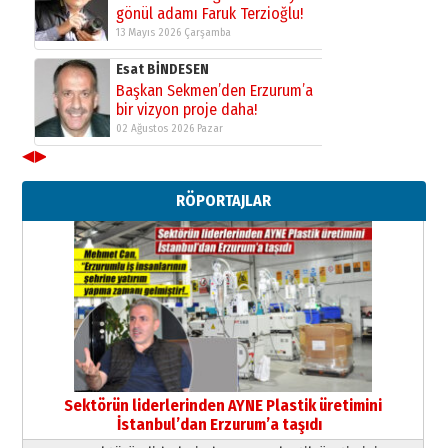
Esat BİNDESEN
Başkan Sekmen’den Erzurum’a
bir vizyon proje daha!
02 Ağustos 2026 Pazar
Kadir SABUNCUOĞLU
Erzurumspor’un köşe taşları
29 Haziran 2026 Pazartesi
◀
▶
RÖPORTAJLAR
Kenan GÜLERCİ
Murat Şahsuvaroğlu ERKON’da
çıtayı yukarı taşırken,
yönetimdekiler aşağı
çekmemeli!
Orhan BOZKURT
17 Şubat 2026 Salı
Bir fotoğraf, bir şehir, bir
gazeteci… Dizginler kimin
elinde?
31 Mart 2026 Salı
A. Berhan Yılmaz
Sektörün liderlerinden AYNE Plastik üretimini
BİR BÖLÜM DEĞİL, BİR ÖMÜR
İstanbul’dan Erzurum’a taşıdı
SEÇİYORSUNUZ… “NEDEN