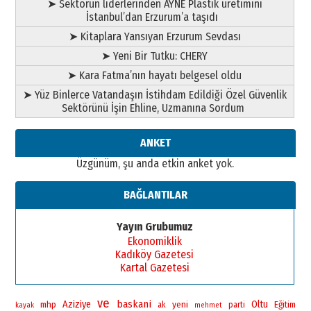
➤ Sektörün liderlerinden AYNE Plastik üretimini
ATATÜRK ÜNİVERSİTESİ?”
İstanbul’dan Erzurum’a taşıdı
28 Temmuz 2026 Salı
Ahmet Gökhan YAZICI
➤ Kitaplara Yansıyan Erzurum Sevdası
Ahmed Yesevi’den bir Alperen…
➤ Yeni Bir Tutku: CHERY
”Reisimiz” idi… Hakka yürüdü.!
26 Mart 2026 Perşembe
➤ Kara Fatma’nın hayatı belgesel oldu
➤ Yüz Binlerce Vatandaşın İstihdam Edildiği Özel Güvenlik
Cem Bakırcı
Sektörünü İşin Ehline, Uzmanına Sordum
Ardında bıraktığı hatıralarıyla
gönül adamı Faruk Terzioğlu!
13 Mayıs 2026 Çarşamba
ANKET
Üzgünüm, şu anda etkin anket yok.
Esat BİNDESEN
Başkan Sekmen’den Erzurum’a
bir vizyon proje daha!
BAĞLANTILAR
02 Ağustos 2026 Pazar
Yayın Grubumuz
Ekonomiklik
Kadıköy Gazetesi
Kartal Gazetesi
ve
baskani
Aziziye
yeni
Oltu
mhp
Eğitim
ak
parti
kayak
mehmet