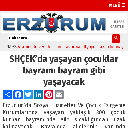
MENÜ ☰
18:35
Atatürk Üniversitesi’nin araştırma altyapısına güçlü onay
12:
SHÇEK’da yaşayan çocuklar
bayramı bayram gibi
yaşayacak
Paylaş
Facebook
Twitter
LinkedIn
Pinterest
Email
Erzurum’da Sosyal Hizmetler Ve Çocuk Esirgeme
Kurumlarında yaşayan yaklaşık 300 çocuk
kurban bayramında aile sıcaklığından uzak
kalmayacak. Bayramda ailelerinin yanında