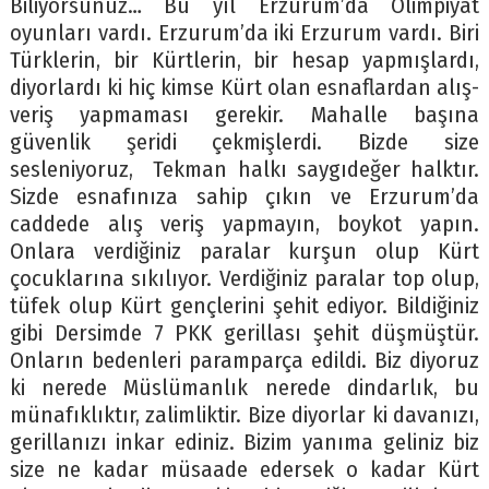
Biliyorsunuz… Bu yıl Erzurum’da Olimpiyat
oyunları vardı. Erzurum’da iki Erzurum vardı. Biri
Türklerin, bir Kürtlerin, bir hesap yapmışlardı,
diyorlardı ki hiç kimse Kürt olan esnaflardan alış-
veriş yapmaması gerekir. Mahalle başına
güvenlik şeridi çekmişlerdi. Bizde size
sesleniyoruz, Tekman halkı saygıdeğer halktır.
Sizde esnafınıza sahip çıkın ve Erzurum’da
caddede alış veriş yapmayın, boykot yapın.
Onlara verdiğiniz paralar kurşun olup Kürt
çocuklarına sıkılıyor. Verdiğiniz paralar top olup,
tüfek olup Kürt gençlerini şehit ediyor. Bildiğiniz
gibi Dersimde 7 PKK gerillası şehit düşmüştür.
Onların bedenleri paramparça edildi. Biz diyoruz
ki nerede Müslümanlık nerede dindarlık, bu
münafıklıktır, zalimliktir. Bize diyorlar ki davanızı,
gerillanızı inkar ediniz. Bizim yanıma geliniz biz
size ne kadar müsaade edersek o kadar Kürt