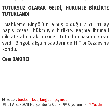
TUTUKSUZ OLARAK GELDİ, HÜKÜMLE BİRLİKTE
TUTUKLANDI
Mahkeme Bingöl’ün almış olduğu 2 YIL 11 ay
hapis cezası hükmüyle birlikte. Kaçma ihtimali
dikkate alınarak hükmen tutuklanmasına karar
verdi. Bingöl, akşam saatlerinde H Tipi Cezaevine
kondu.
Cem BAKIRCI
Etiketler:
baskani
,
bdp
,
bingöl
,
ilçe
,
metin
📆 01 Aralık 2011 Perşembe 15:06 · 💬 0 yorum ·
⎙ Yazdır