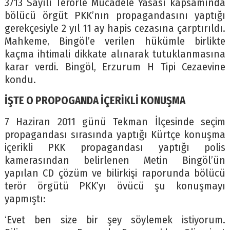
3713 Sayılı Terörle Mücadele Yasası kapsamında
bölücü örgüt PKK’nın propagandasını yaptığı
gerekçesiyle 2 yıl 11 ay hapis cezasına çarptırıldı.
Mahkeme, Bingöl’e verilen hükümle birlikte
kaçma ihtimali dikkate alınarak tutuklanmasına
karar verdi. Bingöl, Erzurum H Tipi Cezaevine
kondu.
İŞTE O PROPOGANDA İÇERİKLİ KONUŞMA
7 Haziran 2011 günü Tekman İlçesinde seçim
propagandası sırasında yaptığı Kürtçe konuşma
içerikli PKK propagandası yaptığı polis
kamerasından belirlenen Metin Bingöl’ün
yapılan CD çözüm ve bilirkişi raporunda bölücü
terör örgütü PKK’yı övücü şu konuşmayı
yapmıştı:
‘Evet ben size bir şey söylemek istiyorum.