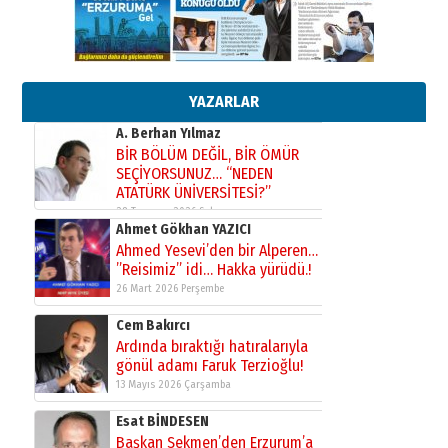
Ahmed Yesevi’den bir Alperen…
”Reisimiz” idi… Hakka yürüdü.!
26 Mart 2026 Perşembe
Cem Bakırcı
YAZARLAR
Ardında bıraktığı hatıralarıyla
gönül adamı Faruk Terzioğlu!
13 Mayıs 2026 Çarşamba
Esat BİNDESEN
Başkan Sekmen’den Erzurum’a
bir vizyon proje daha!
02 Ağustos 2026 Pazar
Kadir SABUNCUOĞLU
Erzurumspor’un köşe taşları
29 Haziran 2026 Pazartesi
Kenan GÜLERCİ
Murat Şahsuvaroğlu ERKON’da
çıtayı yukarı taşırken,
yönetimdekiler aşağı