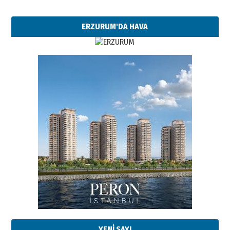
ERZURUM'DA HAVA
Esat BİNDESEN
Başkan Sekmen’den Erzurum’a
bir vizyon proje daha!
YENİ SAYI