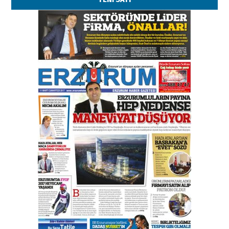
02 Ağustos 2026 Pazar
Kadir SABUNCUOĞLU
Erzurumspor’un köşe taşları
29 Haziran 2026 Pazartesi
Kenan GÜLERCİ
Murat Şahsuvaroğlu ERKON’da
çıtayı yukarı taşırken,
yönetimdekiler aşağı
çekmemeli!
Orhan BOZKURT
17 Şubat 2026 Salı
Bir fotoğraf, bir şehir, bir
gazeteci… Dizginler kimin
elinde?
31 Mart 2026 Salı
A. Berhan Yılmaz
BİR BÖLÜM DEĞİL, BİR ÖMÜR
SEÇİYORSUNUZ… “NEDEN
ATATÜRK ÜNİVERSİTESİ?”
28 Temmuz 2026 Salı
Ahmet Gökhan YAZICI