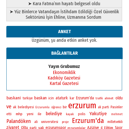
➤ Kara Fatma’nın hayatı belgesel oldu
02 Ağustos 2026 Pazar
➤ Yüz Binlerce Vatandaşın İstihdam Edildiği Özel Güvenlik
Sektörünü İşin Ehline, Uzmanına Sordum
ANKET
Üzgünüm, şu anda etkin anket yok.
BAĞLANTILAR
Yayın Grubumuz
Ekonomiklik
Kadıköy Gazetesi
Kartal Gazetesi
baskani
baskan
ataturk
Erzurum’da
oldu
icin
turkiye
kar
ahmet
trafik
erzurum
ve
bir
belediyesi
Pasinler
ak
öğrenci
ak parti
Erzurumlu
Yakutiye
belediye
yeni
mhp
ile
polis
etti
kayak
mehmet
Erzurum'da
Palandöken
universitesi
ali
milletvekili
proje
ziyaret
Oltu
vali
erzurumspor
Aziziye
Spor
il
Eğitim
parti
erzurumlular