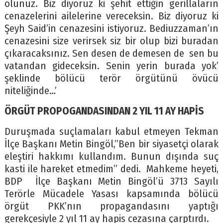
olunuz. Biz diyoruz ki şehit ettiğin gerillaların
cenazelerini ailelerine vereceksin. Biz diyoruz ki
Şeyh Said’in cenazesini istiyoruz. Bediuzzaman’ın
cenazesini size verirsek siz bir olup bizi buradan
çıkaracaksınız. Sen desen de demesen de sen bu
vatandan gideceksin. Senin yerin burada yok’
şeklinde bölücü terör örgütünü övücü
niteliğinde…’
ÖRGÜT PROPOGANDASINDAN 2 YIL 11 AY HAPİS
Duruşmada suçlamaları kabul etmeyen Tekman
İlçe Başkanı Metin Bingöl,”Ben bir siyasetçi olarak
eleştiri hakkımı kullandım. Bunun dışında suç
kasti ile hareket etmedim” dedi. Mahkeme heyeti,
BDP İlçe Başkanı Metin Bingöl’ü 3713 Sayılı
Terörle Mücadele Yasası kapsamında bölücü
örgüt PKK’nın propagandasını yaptığı
gerekçesiyle 2 yıl 11 ay hapis cezasına çarptırdı.