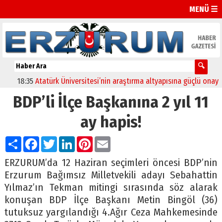
MENÜ ☰
18:35
Atatürk Üniversitesi’nin araştırma altyapısına güçlü onay
12:
BDP’li İlçe Başkanına 2 yıl 11
ay hapis!
Paylaş
Facebook
Twitter
LinkedIn
Pinterest
Email
ERZURUM’da 12 Haziran seçimleri öncesi BDP’nin
Erzurum Bağımsız Milletvekili adayı Sebahattin
Yılmaz’ın Tekman mitingi sırasında söz alarak
konuşan BDP İlçe Başkanı Metin Bingöl (36)
tutuksuz yargılandığı 4.Ağır Ceza Mahkemesinde