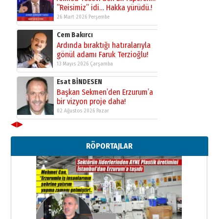
”Reisimiz” idi… Hakka yürüdü.!
26 Mart 2026 Perşembe
Cem Bakırcı
Ardında bıraktığı hatıralarıyla
gönül adamı Faruk Terzioğlu!
13 Mayıs 2026 Çarşamba
Esat BİNDESEN
Başkan Sekmen’den Erzurum’a
bir vizyon proje daha!
02 Ağustos 2026 Pazar
◀
▶
Kadir SABUNCUOĞLU
Erzurumspor’un köşe taşları
RÖPORTAJLAR
29 Haziran 2026 Pazartesi
Kenan GÜLERCİ
Murat Şahsuvaroğlu ERKON’da
çıtayı yukarı taşırken,
yönetimdekiler aşağı
çekmemeli!