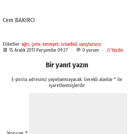
Cem BAKIRCI
Etiketler:
ağrı
,
çete
,
emniyet
,
istanbul
,
uyuşturucu
📆 15 Aralık 2011 Perşembe 09:27 · 💬 0 yorum ·
⎙ Yazdır
Bir yanıt yazın
E-posta adresiniz yayınlanmayacak.
Gerekli alanlar
*
ile
işaretlenmişlerdir
Yorum
*