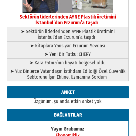
Orhan BOZKURT
17 Şubat 2026 Salı
Bir fotoğraf, bir şehir, bir
gazeteci… Dizginler kimin
Sektörün liderlerinden AYNE Plastik üretimini
elinde?
İstanbul’dan Erzurum’a taşıdı
31 Mart 2026 Salı
➤ Sektörün liderlerinden AYNE Plastik üretimini
A. Berhan Yılmaz
İstanbul’dan Erzurum’a taşıdı
BİR BÖLÜM DEĞİL, BİR ÖMÜR
SEÇİYORSUNUZ… “NEDEN
➤ Kitaplara Yansıyan Erzurum Sevdası
ATATÜRK ÜNİVERSİTESİ?”
➤ Yeni Bir Tutku: CHERY
28 Temmuz 2026 Salı
Ahmet Gökhan YAZICI
➤ Kara Fatma’nın hayatı belgesel oldu
Ahmed Yesevi’den bir Alperen…
➤ Yüz Binlerce Vatandaşın İstihdam Edildiği Özel Güvenlik
”Reisimiz” idi… Hakka yürüdü.!
Sektörünü İşin Ehline, Uzmanına Sordum
26 Mart 2026 Perşembe
Cem Bakırcı
ANKET
Ardında bıraktığı hatıralarıyla
Üzgünüm, şu anda etkin anket yok.
gönül adamı Faruk Terzioğlu!
13 Mayıs 2026 Çarşamba
BAĞLANTILAR
Esat BİNDESEN
Başkan Sekmen’den Erzurum’a
Yayın Grubumuz
bir vizyon proje daha!
Ekonomiklik