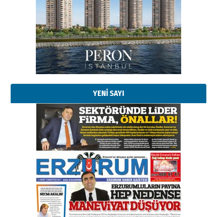
YENİ SAYI
Esat BİNDESEN
Başkan Sekmen’den Erzurum’a
bir vizyon proje daha!