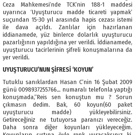
Ceza Mahkemesi’nde TCK’nin 188-1 maddesi
uyarınca ‘Uyuşturucu madde ticareti yapmak’
suçundan 15-30 yıl arasında hapis cezası istemi
ile dava açıldı. Zanlılar için hazırlanan
iddianamede, yüz binlerce dolarlık uyuşturucu
pazarlığının yapıldığına yer verildi. İddianamede,
uyuşturucu tacirlerinin şifreli konuşmalarına da
yer verildi.
UYUŞTURUCU’NUN ŞİFRESİ ‘KOYUN’
Tutuklu sanıklardan Hasan C’nin 16 Şubat 2009
günü 0098937255766… numaralı telefonla yaptığı
konuşmada,”Reis sen konuştun mu ? Sorun
çıkmasın dedim. Bak, 60 koyun(60 paket
uyuşturucu madde) yükleyebilirsiniz.
Getireceğiniz ne tutuyorsa paranızı vereceğiz.
Daha sonra diğer koyunları yükleyeceğim.
Koyunların sırtına öyle renk vuracaksınız ki,