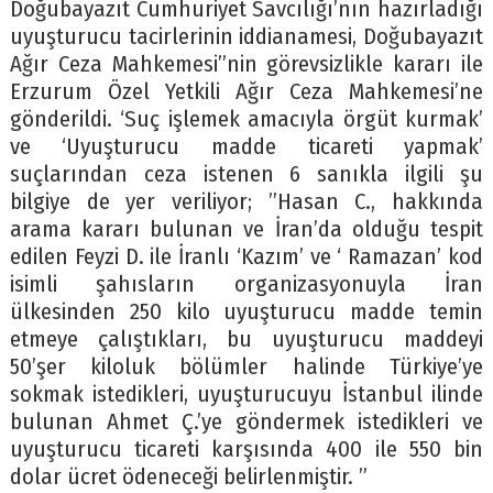
Doğubayazıt Cumhuriyet Savcılığı’nın hazırladığı
uyuşturucu tacirlerinin iddianamesi, Doğubayazıt
Ağır Ceza Mahkemesi”nin görevsizlikle kararı ile
Erzurum Özel Yetkili Ağır Ceza Mahkemesi’ne
gönderildi. ‘Suç işlemek amacıyla örgüt kurmak’
ve ‘Uyuşturucu madde ticareti yapmak’
suçlarından ceza istenen 6 sanıkla ilgili şu
bilgiye de yer veriliyor; ”Hasan C., hakkında
arama kararı bulunan ve İran’da olduğu tespit
edilen Feyzi D. ile İranlı ‘Kazım’ ve ‘ Ramazan’ kod
isimli şahısların organizasyonuyla İran
ülkesinden 250 kilo uyuşturucu madde temin
etmeye çalıştıkları, bu uyuşturucu maddeyi
50’şer kiloluk bölümler halinde Türkiye’ye
sokmak istedikleri, uyuşturucuyu İstanbul ilinde
bulunan Ahmet Ç.’ye göndermek istedikleri ve
uyuşturucu ticareti karşısında 400 ile 550 bin
dolar ücret ödeneceği belirlenmiştir. ”