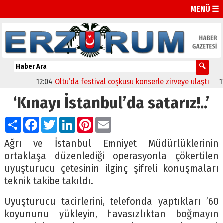
MENÜ ☰
12:04
Oltu’da festival coşkusu konserle zirveye ulaştı
11:46
B
‘Kınayı İstanbul’da satarız!..’
Paylaş
Facebook
Twitter
LinkedIn
Pinterest
Email
Ağrı ve İstanbul Emniyet Müdürlüklerinin
ortaklaşa düzenlediği operasyonla çökertilen
uyuşturucu çetesinin ilginç şifreli konuşmaları
teknik takibe takıldı.
Uyuşturucu tacirlerini, telefonda yaptıkları ’60
koyununu yükleyin, havasızlıktan boğmayın