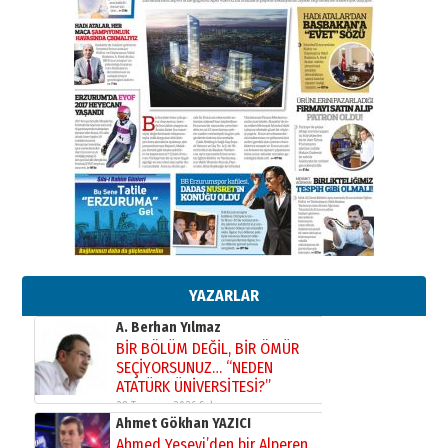
02 Ağustos 2026 Pazar
Kadir SABUNCUOĞLU
Erzurumspor’un köşe taşları
29 Haziran 2026 Pazartesi
Kenan GÜLERCİ
Murat Şahsuvaroğlu ERKON’da
çıtayı yukarı taşırken,
yönetimdekiler aşağı
çekmemeli!
Orhan BOZKURT
17 Şubat 2026 Salı
Bir fotoğraf, bir şehir, bir
gazeteci… Dizginler kimin
elinde?
YAZARLAR
31 Mart 2026 Salı
A. Berhan Yılmaz
BİR BÖLÜM DEĞİL, BİR ÖMÜR
SEÇİYORSUNUZ… “NEDEN
ATATÜRK ÜNİVERSİTESİ?”
28 Temmuz 2026 Salı
Ahmet Gökhan YAZICI
Ahmed Yesevi’den bir Alperen…