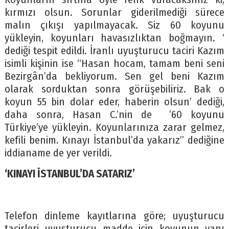
kırmızı olsun. Sorunlar giderilmediği sürece
malın çıkışı yapılmayacak. Siz 60 koyunu
yükleyin, koyunları havasızlıktan boğmayın. ‘
dediği tespit edildi. İranlı uyuşturucu taciri Kazım
isimli kişinin ise “Hasan hocam, tamam beni seni
Bezirgân’da bekliyorum. Sen gel beni Kazım
olarak sorduktan sonra görüşebiliriz. Bak o
koyun 55 bin dolar eder, haberin olsun’ dediği,
daha sonra, Hasan C.’nin de ’60 koyunu
Türkiye’ye yükleyin. Koyunlarınıza zarar gelmez,
kefili benim. Kınayı İstanbul’da yakarız” dediğine
iddianame de yer verildi.
‘KINAYI İSTANBUL’DA SATARIZ’
Telefon dinleme kayıtlarına göre; uyuşturucu
tacirleri uyuşturucu madde için koyunun yanı