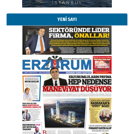
bir vizyon proje daha!
02 Ağustos 2026 Pazar
YENİ SAYI
Kadir SABUNCUOĞLU
Erzurumspor’un köşe taşları
29 Haziran 2026 Pazartesi
Kenan GÜLERCİ
Murat Şahsuvaroğlu ERKON’da
çıtayı yukarı taşırken,
yönetimdekiler aşağı
çekmemeli!
Orhan BOZKURT
17 Şubat 2026 Salı
Bir fotoğraf, bir şehir, bir
gazeteci… Dizginler kimin
elinde?
31 Mart 2026 Salı
A. Berhan Yılmaz
BİR BÖLÜM DEĞİL, BİR ÖMÜR
SEÇİYORSUNUZ… “NEDEN
ATATÜRK ÜNİVERSİTESİ?”
28 Temmuz 2026 Salı