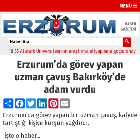
MENÜ ☰
18:35
Atatürk Üniversitesi’nin araştırma altyapısına güçlü onay
12:
Erzurum’da görev yapan
uzman çavuş Bakırköy’de
adam vurdu
Paylaş
Facebook
Twitter
LinkedIn
Pinterest
Email
Erzurum’da görev yapan bir uzman çavuş, kafede
tartıştığı kişiye kurşun yağdırdı.
İşte o haber…