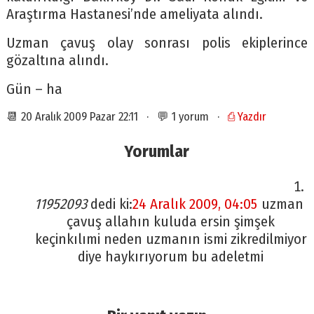
Araştırma Hastanesi’nde ameliyata alındı.
Uzman çavuş olay sonrası polis ekiplerince
gözaltına alındı.
Gün – ha
📆 20 Aralık 2009 Pazar 22:11 · 💬 1 yorum ·
⎙ Yazdır
Yorumlar
11952093
dedi ki:
24 Aralık 2009, 04:05
uzman
çavuş allahın kuluda ersin şimşek
keçinkılımi neden uzmanın ismi zikredilmiyor
diye haykırıyorum bu adeletmi