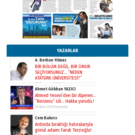
Ahmet Gökhan YAZICI
Ahmed Yesevi’den bir Alperen…
”Reisimiz” idi… Hakka yürüdü.!
26 Mart 2026 Perşembe
Cem Bakırcı
Ardında bıraktığı hatıralarıyla
gönül adamı Faruk Terzioğlu!
13 Mayıs 2026 Çarşamba
YAZARLAR
Esat BİNDESEN
Başkan Sekmen’den Erzurum’a
bir vizyon proje daha!
02 Ağustos 2026 Pazar
Kadir SABUNCUOĞLU
Erzurumspor’un köşe taşları
29 Haziran 2026 Pazartesi
Kenan GÜLERCİ
Murat Şahsuvaroğlu ERKON’da
çıtayı yukarı taşırken,
yönetimdekiler aşağı