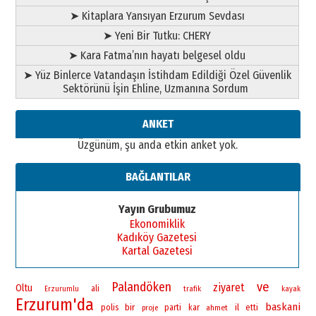
bir vizyon proje daha!
➤ Kitaplara Yansıyan Erzurum Sevdası
02 Ağustos 2026 Pazar
➤ Yeni Bir Tutku: CHERY
➤ Kara Fatma’nın hayatı belgesel oldu
➤ Yüz Binlerce Vatandaşın İstihdam Edildiği Özel Güvenlik
Sektörünü İşin Ehline, Uzmanına Sordum
ANKET
Üzgünüm, şu anda etkin anket yok.
BAĞLANTILAR
Yayın Grubumuz
Ekonomiklik
Kadıköy Gazetesi
Kartal Gazetesi
Palandöken
ve
ziyaret
Oltu
ali
Erzurumlu
trafik
kayak
Erzurum'da
baskani
bir
polis
il
parti
kar
ahmet
etti
proje