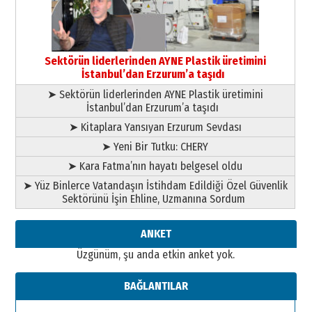
Orhan BOZKURT
17 Şubat 2026 Salı
Bir fotoğraf, bir şehir, bir
gazeteci… Dizginler kimin
elinde?
31 Mart 2026 Salı
Sektörün liderlerinden AYNE Plastik üretimini
A. Berhan Yılmaz
İstanbul’dan Erzurum’a taşıdı
BİR BÖLÜM DEĞİL, BİR ÖMÜR
➤ Sektörün liderlerinden AYNE Plastik üretimini
SEÇİYORSUNUZ… “NEDEN
İstanbul’dan Erzurum’a taşıdı
ATATÜRK ÜNİVERSİTESİ?”
28 Temmuz 2026 Salı
➤ Kitaplara Yansıyan Erzurum Sevdası
Ahmet Gökhan YAZICI
➤ Yeni Bir Tutku: CHERY
Ahmed Yesevi’den bir Alperen…
”Reisimiz” idi… Hakka yürüdü.!
➤ Kara Fatma’nın hayatı belgesel oldu
26 Mart 2026 Perşembe
➤ Yüz Binlerce Vatandaşın İstihdam Edildiği Özel Güvenlik
Sektörünü İşin Ehline, Uzmanına Sordum
Cem Bakırcı
Ardında bıraktığı hatıralarıyla
gönül adamı Faruk Terzioğlu!
ANKET
13 Mayıs 2026 Çarşamba
Üzgünüm, şu anda etkin anket yok.
Esat BİNDESEN
Başkan Sekmen’den Erzurum’a
BAĞLANTILAR
bir vizyon proje daha!
02 Ağustos 2026 Pazar