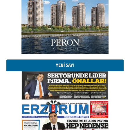
YENİ SAYI
Esat BİNDESEN
Başkan Sekmen’den Erzurum’a
bir vizyon proje daha!
02 Ağustos 2026 Pazar