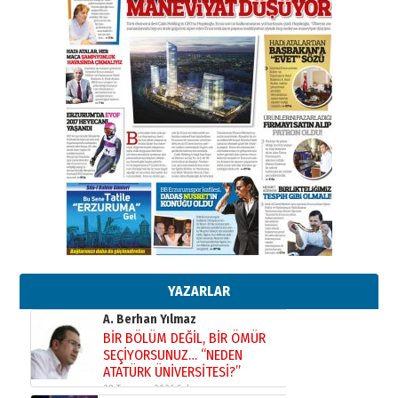
Kadir SABUNCUOĞLU
Erzurumspor’un köşe taşları
29 Haziran 2026 Pazartesi
Kenan GÜLERCİ
Murat Şahsuvaroğlu ERKON’da
çıtayı yukarı taşırken,
yönetimdekiler aşağı
çekmemeli!
Orhan BOZKURT
17 Şubat 2026 Salı
Bir fotoğraf, bir şehir, bir
gazeteci… Dizginler kimin
elinde?
31 Mart 2026 Salı
A. Berhan Yılmaz
YAZARLAR
BİR BÖLÜM DEĞİL, BİR ÖMÜR
SEÇİYORSUNUZ… “NEDEN
ATATÜRK ÜNİVERSİTESİ?”
28 Temmuz 2026 Salı
Ahmet Gökhan YAZICI
Ahmed Yesevi’den bir Alperen…