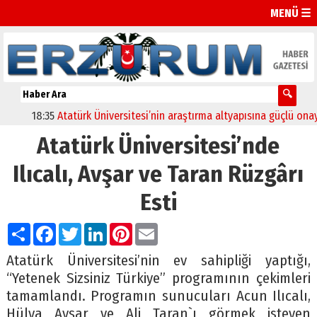
MENÜ ☰
18:35
Atatürk Üniversitesi’nin araştırma altyapısına güçlü onay
Atatürk Üniversitesi’nde
Ilıcalı, Avşar ve Taran Rüzgârı
Esti
Paylaş
Facebook
Twitter
LinkedIn
Pinterest
Email
Atatürk Üniversitesi’nin ev sahipliği yaptığı,
“Yetenek Sizsiniz Türkiye” programının çekimleri
tamamlandı. Programın sunucuları Acun Ilıcalı,
Hülya Avşar ve Ali Taran`ı görmek isteyen