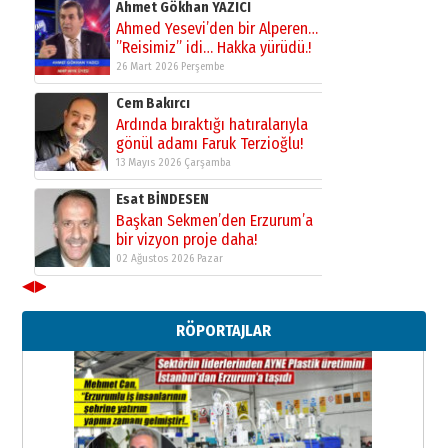
”Reisimiz” idi… Hakka yürüdü.!
26 Mart 2026 Perşembe
Cem Bakırcı
Ardında bıraktığı hatıralarıyla
gönül adamı Faruk Terzioğlu!
13 Mayıs 2026 Çarşamba
Esat BİNDESEN
Başkan Sekmen’den Erzurum’a
bir vizyon proje daha!
02 Ağustos 2026 Pazar
Kadir SABUNCUOĞLU
Erzurumspor’un köşe taşları
◀
▶
29 Haziran 2026 Pazartesi
RÖPORTAJLAR
Kenan GÜLERCİ
Murat Şahsuvaroğlu ERKON’da
çıtayı yukarı taşırken,
yönetimdekiler aşağı
çekmemeli!