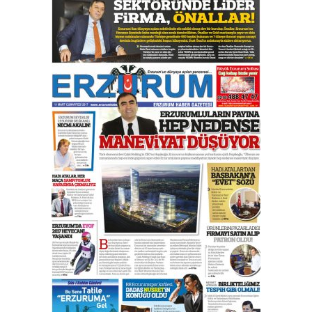
Esat BİNDESEN
Başkan Sekmen’den Erzurum’a
bir vizyon proje daha!
02 Ağustos 2026 Pazar
Kadir SABUNCUOĞLU
Erzurumspor’un köşe taşları
29 Haziran 2026 Pazartesi
Kenan GÜLERCİ
Murat Şahsuvaroğlu ERKON’da
çıtayı yukarı taşırken,
yönetimdekiler aşağı
çekmemeli!