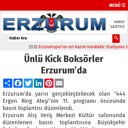
MENÜ ☰
23:32
Erzurumspor’un evi Kazım Karabekir Stadyumu tam ka
Ünlü Kick Boksörler
Erzurum’da
Paylaş
Facebook
Twitter
LinkedIn
Pinterest
Email
Erzurum’da yarın gerçekleştirilecek olan “444
Ergen Ring Ateşi”nin 11. programı öncesinde
basın toplantısı düzenlendi.
Erzurum Alış Veriş Merkezi Kültür salonunda
düzenlenen basın toplantısına Büyükşehir