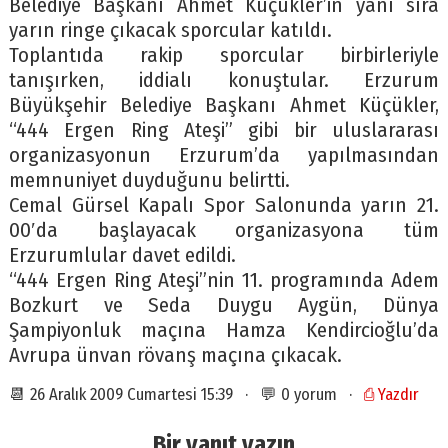
Belediye Başkanı Ahmet Küçükler’in yanı sıra
yarın ringe çıkacak sporcular katıldı.
Toplantıda rakip sporcular birbirleriyle
tanışırken, iddialı konuştular. Erzurum
Büyükşehir Belediye Başkanı Ahmet Küçükler,
“444 Ergen Ring Ateşi” gibi bir uluslararası
organizasyonun Erzurum’da yapılmasından
memnuniyet duyduğunu belirtti.
Cemal Gürsel Kapalı Spor Salonunda yarın 21.
00′da başlayacak organizasyona tüm
Erzurumlular davet edildi.
“444 Ergen Ring Ateşi”nin 11. programında Adem
Bozkurt ve Seda Duygu Aygün, Dünya
Şampiyonluk maçına Hamza Kendircioğlu’da
Avrupa ünvan rövanş maçına çıkacak.
📆 26 Aralık 2009 Cumartesi 15:39 · 💬 0 yorum ·
⎙ Yazdır
Bir yanıt yazın