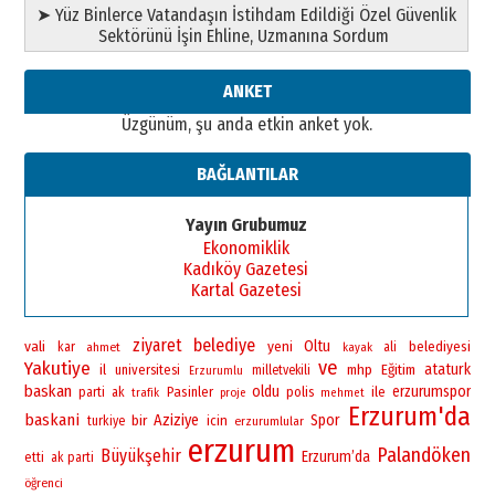
➤ Yüz Binlerce Vatandaşın İstihdam Edildiği Özel Güvenlik
”Reisimiz” idi… Hakka yürüdü.!
Sektörünü İşin Ehline, Uzmanına Sordum
26 Mart 2026 Perşembe
Cem Bakırcı
ANKET
Ardında bıraktığı hatıralarıyla
Üzgünüm, şu anda etkin anket yok.
gönül adamı Faruk Terzioğlu!
13 Mayıs 2026 Çarşamba
BAĞLANTILAR
Esat BİNDESEN
Başkan Sekmen’den Erzurum’a
Yayın Grubumuz
bir vizyon proje daha!
Ekonomiklik
02 Ağustos 2026 Pazar
Kadıköy Gazetesi
Kartal Gazetesi
ziyaret
belediye
vali
yeni
Oltu
belediyesi
kar
ahmet
ali
kayak
ve
Yakutiye
ataturk
il
universitesi
mhp
Eğitim
milletvekili
Erzurumlu
baskan
oldu
erzurumspor
Pasinler
polis
ile
parti
ak
trafik
proje
mehmet
Erzurum'da
baskani
bir
Aziziye
Spor
icin
turkiye
erzurumlular
erzurum
Palandöken
Büyükşehir
Erzurum’da
etti
ak parti
öğrenci