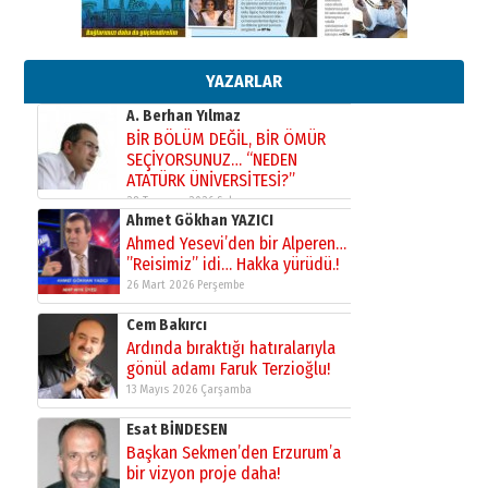
Orhan BOZKURT
17 Şubat 2026 Salı
Bir fotoğraf, bir şehir, bir
gazeteci… Dizginler kimin
elinde?
YAZARLAR
31 Mart 2026 Salı
A. Berhan Yılmaz
BİR BÖLÜM DEĞİL, BİR ÖMÜR
SEÇİYORSUNUZ… “NEDEN
ATATÜRK ÜNİVERSİTESİ?”
28 Temmuz 2026 Salı
Ahmet Gökhan YAZICI
Ahmed Yesevi’den bir Alperen…
”Reisimiz” idi… Hakka yürüdü.!
26 Mart 2026 Perşembe
Cem Bakırcı
Ardında bıraktığı hatıralarıyla
gönül adamı Faruk Terzioğlu!
13 Mayıs 2026 Çarşamba
Esat BİNDESEN
Başkan Sekmen’den Erzurum’a
bir vizyon proje daha!