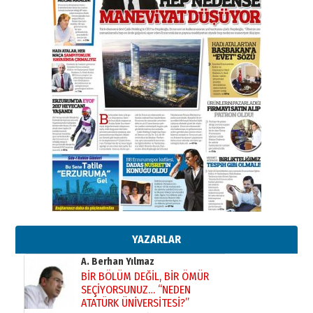
Başkan Sekmen’den Erzurum’a
bir vizyon proje daha!
02 Ağustos 2026 Pazar
Kadir SABUNCUOĞLU
Erzurumspor’un köşe taşları
29 Haziran 2026 Pazartesi
Kenan GÜLERCİ
Murat Şahsuvaroğlu ERKON’da
çıtayı yukarı taşırken,
yönetimdekiler aşağı
çekmemeli!
Orhan BOZKURT
17 Şubat 2026 Salı
Bir fotoğraf, bir şehir, bir
gazeteci… Dizginler kimin
elinde?
YAZARLAR
31 Mart 2026 Salı
A. Berhan Yılmaz
BİR BÖLÜM DEĞİL, BİR ÖMÜR
SEÇİYORSUNUZ… “NEDEN
ATATÜRK ÜNİVERSİTESİ?”