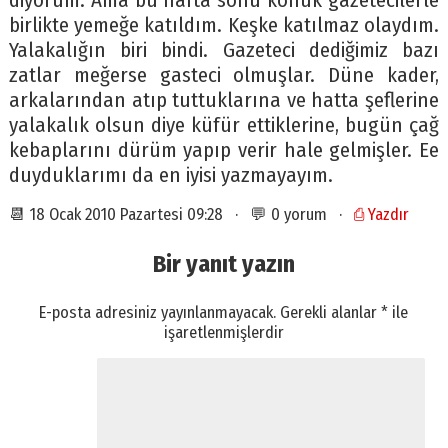
diyorum. Ama bu hafta sonu konuk gazetecilerle
birlikte yemeğe katıldım. Keşke katılmaz olaydım.
Yalakalığın biri bindi. Gazeteci dediğimiz bazı
zatlar meğerse gasteci olmuşlar. Düne kader,
arkalarından atıp tuttuklarına ve hatta şeflerine
yalakalık olsun diye küfür ettiklerine, bugün çağ
kebaplarını dürüm yapıp verir hale gelmişler. Ee
duyduklarımı da en iyisi yazmayayım.
📆 18 Ocak 2010 Pazartesi 09:28 · 💬 0 yorum ·
⎙ Yazdır
Bir yanıt yazın
E-posta adresiniz yayınlanmayacak.
Gerekli alanlar
*
ile
işaretlenmişlerdir