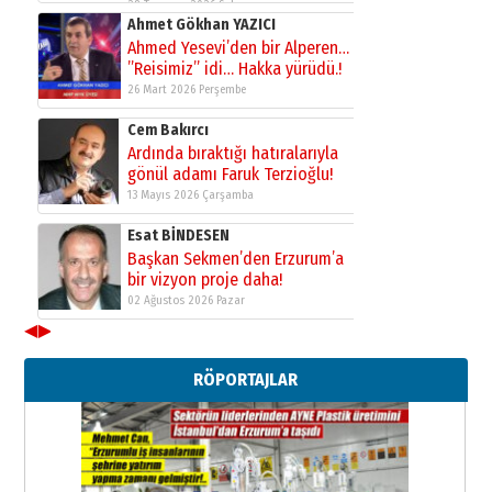
28 Temmuz 2026 Salı
Ahmet Gökhan YAZICI
Ahmed Yesevi’den bir Alperen…
”Reisimiz” idi… Hakka yürüdü.!
26 Mart 2026 Perşembe
Cem Bakırcı
Ardında bıraktığı hatıralarıyla
gönül adamı Faruk Terzioğlu!
13 Mayıs 2026 Çarşamba
Esat BİNDESEN
Başkan Sekmen’den Erzurum’a
bir vizyon proje daha!
02 Ağustos 2026 Pazar
◀
▶
Kadir SABUNCUOĞLU
Erzurumspor’un köşe taşları
RÖPORTAJLAR
29 Haziran 2026 Pazartesi
Kenan GÜLERCİ
Murat Şahsuvaroğlu ERKON’da
çıtayı yukarı taşırken,