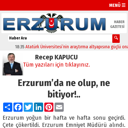
MENÜ ☰
18:35
Atatürk Üniversitesi’nin araştırma altyapısına güçlü onay
Recep KAPUCU
Tüm yazıları için tıklayınız.
Erzurum’da ne olup, ne
bitiyor!..
Paylaş
Facebook
Twitter
LinkedIn
Pinterest
Email
Erzurum yoğun bir hafta ve hafta sonu geçirdi.
Çete çökertildi. Erzurum Emniyet Müdürü alındı.