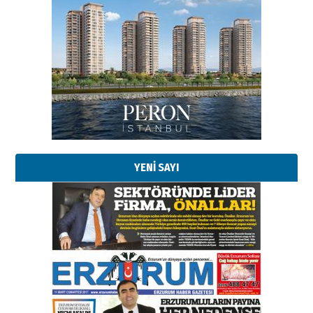
YENİ SAYI
Esat BİNDESEN