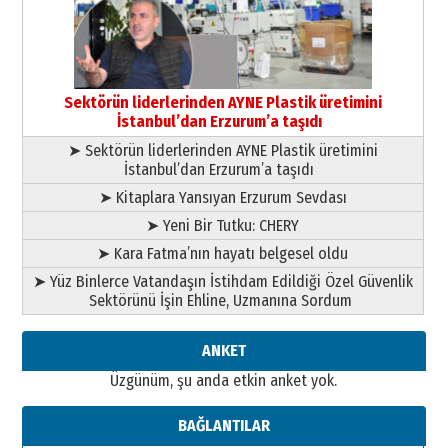
yönetimdekiler aşağı
çekmemeli!
Orhan BOZKURT
17 Şubat 2026 Salı
Bir fotoğraf, bir şehir, bir
gazeteci… Dizginler kimin
Sektörün liderlerinden AYNE Plastik üretimini
elinde?
İstanbul’dan Erzurum’a taşıdı
31 Mart 2026 Salı
➤ Sektörün liderlerinden AYNE Plastik üretimini
A. Berhan Yılmaz
İstanbul’dan Erzurum’a taşıdı
BİR BÖLÜM DEĞİL, BİR ÖMÜR
SEÇİYORSUNUZ… “NEDEN
➤ Kitaplara Yansıyan Erzurum Sevdası
ATATÜRK ÜNİVERSİTESİ?”
➤ Yeni Bir Tutku: CHERY
28 Temmuz 2026 Salı
Ahmet Gökhan YAZICI
➤ Kara Fatma’nın hayatı belgesel oldu
Ahmed Yesevi’den bir Alperen…
➤ Yüz Binlerce Vatandaşın İstihdam Edildiği Özel Güvenlik
”Reisimiz” idi… Hakka yürüdü.!
Sektörünü İşin Ehline, Uzmanına Sordum
26 Mart 2026 Perşembe
Cem Bakırcı
ANKET
Ardında bıraktığı hatıralarıyla
Üzgünüm, şu anda etkin anket yok.
gönül adamı Faruk Terzioğlu!
13 Mayıs 2026 Çarşamba
BAĞLANTILAR
Esat BİNDESEN