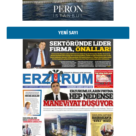
Kadir SABUNCUOĞLU
Erzurumspor’un köşe taşları
29 Haziran 2026 Pazartesi
YENİ SAYI
Kenan GÜLERCİ
Murat Şahsuvaroğlu ERKON’da
çıtayı yukarı taşırken,
yönetimdekiler aşağı
çekmemeli!
Orhan BOZKURT
17 Şubat 2026 Salı
Bir fotoğraf, bir şehir, bir
gazeteci… Dizginler kimin
elinde?
31 Mart 2026 Salı
A. Berhan Yılmaz
BİR BÖLÜM DEĞİL, BİR ÖMÜR
SEÇİYORSUNUZ… “NEDEN
ATATÜRK ÜNİVERSİTESİ?”
28 Temmuz 2026 Salı
Ahmet Gökhan YAZICI
Ahmed Yesevi’den bir Alperen…
”Reisimiz” idi… Hakka yürüdü.!