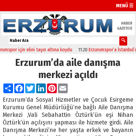
MENÜ ☰
por için elini taşın altına koydu
11:20
Erzurumspor’a İstanbul’da 
Erzurum’da aile danışma
merkezi açıldı
Paylaş
Facebook
Twitter
LinkedIn
Pinterest
Email
Erzurum’da Sosyal Hizmetler ve Çocuk Esirgeme
Kurumu Genel Müdürlüğü’ne bağlı Aile Danışma
Merkezi ,Vali Sebahattin Öztürk’ün eşi Nihan
Öztürk’ün açılışını yapması ile hizmete girdi. Aile
Danışma Merkezi’ne her yaşta erkek ve bayanın