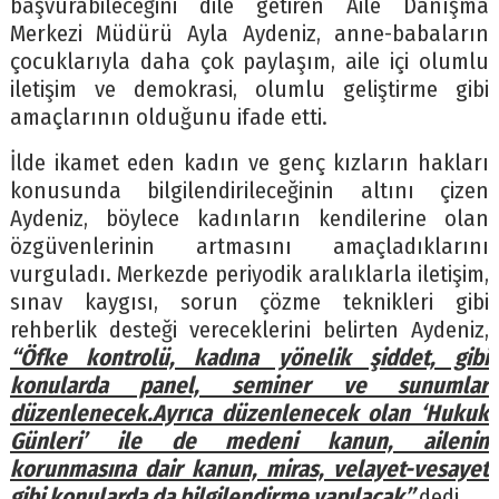
başvurabileceğini dile getiren Aile Danışma
Merkezi Müdürü Ayla Aydeniz, anne-babaların
çocuklarıyla daha çok paylaşım, aile içi olumlu
iletişim ve demokrasi, olumlu geliştirme gibi
amaçlarının olduğunu ifade etti.
İlde ikamet eden kadın ve genç kızların hakları
konusunda bilgilendirileceğinin altını çizen
Aydeniz, böylece kadınların kendilerine olan
özgüvenlerinin artmasını amaçladıklarını
vurguladı. Merkezde periyodik aralıklarla iletişim,
sınav kaygısı, sorun çözme teknikleri gibi
rehberlik desteği vereceklerini belirten Aydeniz,
“Öfke kontrolü, kadına yönelik şiddet, gibi
konularda panel, seminer ve sunumlar
düzenlenecek.Ayrıca düzenlenecek olan ‘Hukuk
Günleri’ ile de medeni kanun, ailenin
korunmasına dair kanun, miras, velayet-vesayet
gibi konularda da bilgilendirme yapılacak”
dedi.