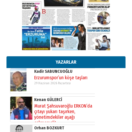
26 Mart 2026 Perşembe
Cem Bakırcı
Ardında bıraktığı hatıralarıyla
gönül adamı Faruk Terzioğlu!
13 Mayıs 2026 Çarşamba
Esat BİNDESEN
TRT’NİN BÖLGEYE AÇILAN SESİ
09 Ağustos 2026 Pazar
YAZARLAR
Kadir SABUNCUOĞLU
Erzurumspor’un köşe taşları
29 Haziran 2026 Pazartesi
Kenan GÜLERCİ
Murat Şahsuvaroğlu ERKON’da
çıtayı yukarı taşırken,
yönetimdekiler aşağı
çekmemeli!
Orhan BOZKURT
17 Şubat 2026 Salı