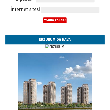
İnternet sitesi
ERZURUM'DA HAVA
Esat BİNDESEN
TRT’NİN BÖLGEYE AÇILAN SESİ
09 Ağustos 2026 Pazar