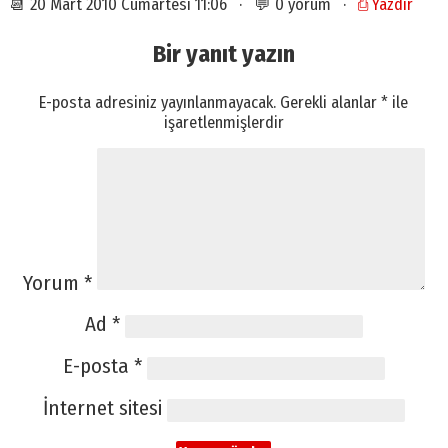
📆 20 Mart 2010 Cumartesi 11:06 · 💬 0 yorum ·
⎙ Yazdır
Bir yanıt yazın
E-posta adresiniz yayınlanmayacak.
Gerekli alanlar
*
ile
işaretlenmişlerdir
Yorum
*
Ad
*
E-posta
*
İnternet sitesi