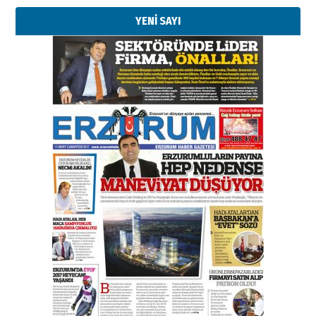
YENİ SAYI
Esat BİNDESEN
Başkan Sekmen’den Erzurum’a
bir vizyon proje daha!
02 Ağustos 2026 Pazar
Kadir SABUNCUOĞLU
Erzurumspor’un köşe taşları
29 Haziran 2026 Pazartesi
Kenan GÜLERCİ
Murat Şahsuvaroğlu ERKON’da