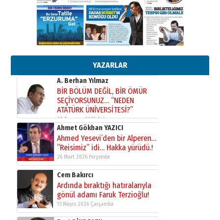
çıtayı yukarı taşırken,
yönetimdekiler aşağı
çekmemeli!
Orhan BOZKURT
17 Şubat 2026 Salı
Bir fotoğraf, bir şehir, bir
gazeteci… Dizginler kimin
elinde?
YAZARLAR
31 Mart 2026 Salı
A. Berhan Yılmaz
BİR BÖLÜM DEĞİL, BİR ÖMÜR
SEÇİYORSUNUZ… “NEDEN
ATATÜRK ÜNİVERSİTESİ?”
28 Temmuz 2026 Salı
Ahmet Gökhan YAZICI
Ahmed Yesevi’den bir Alperen…
”Reisimiz” idi… Hakka yürüdü.!
26 Mart 2026 Perşembe
Cem Bakırcı
Ardında bıraktığı hatıralarıyla
gönül adamı Faruk Terzioğlu!
13 Mayıs 2026 Çarşamba