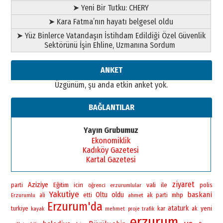
➤ Yeni Bir Tutku: CHERY
28 Temmuz 2026 Salı
Ahmet Gökhan YAZICI
➤ Kara Fatma’nın hayatı belgesel oldu
Ahmed Yesevi’den bir Alperen…
➤ Yüz Binlerce Vatandaşın İstihdam Edildiği Özel Güvenlik
”Reisimiz” idi… Hakka yürüdü.!
Sektörünü İşin Ehline, Uzmanına Sordum
26 Mart 2026 Perşembe
Cem Bakırcı
ANKET
Ardında bıraktığı hatıralarıyla
Üzgünüm, şu anda etkin anket yok.
gönül adamı Faruk Terzioğlu!
13 Mayıs 2026 Çarşamba
BAĞLANTILAR
Esat BİNDESEN
Başkan Sekmen’den Erzurum’a
Yayın Grubumuz
bir vizyon proje daha!
Ekonomiklik
02 Ağustos 2026 Pazar
Kadıköy Gazetesi
Kartal Gazetesi
ziyaret
Aziziye
vali
Eğitim
icin
ile
polis
parti
öğrenci
erzurumlular
Yakutiye
baskani
Oltu
oldu
mhp
ali
etti
ahmet
ak parti
Erzurumlu
Erzurum'da
ataturk
yeni
turkiye
kar
ak
kayak
mehmet
proje
trafik
erzurum