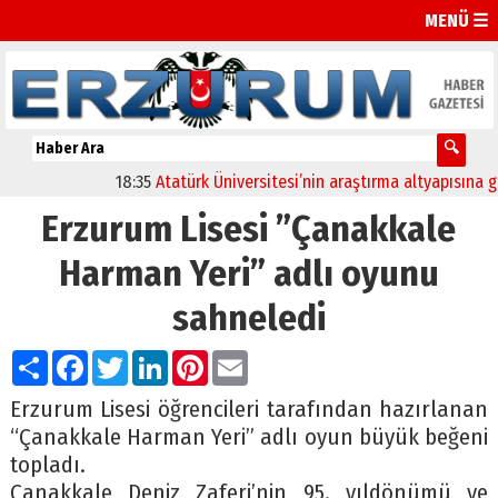
MENÜ ☰
18:35
Atatürk Üniversitesi’nin araştırma altyapısına güçl
Erzurum Lisesi ”Çanakkale
Harman Yeri” adlı oyunu
sahneledi
Paylaş
Facebook
Twitter
LinkedIn
Pinterest
Email
Erzurum Lisesi öğrencileri tarafından hazırlanan
“Çanakkale Harman Yeri” adlı oyun büyük beğeni
topladı.
Çanakkale Deniz Zaferi’nin 95. yıldönümü ve