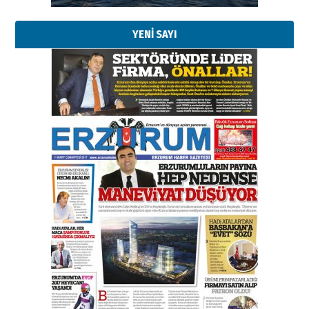
29 Haziran 2026 Pazartesi
YENİ SAYI
Kenan GÜLERCİ
Murat Şahsuvaroğlu ERKON’da
çıtayı yukarı taşırken,
yönetimdekiler aşağı
çekmemeli!
Orhan BOZKURT
17 Şubat 2026 Salı
Bir fotoğraf, bir şehir, bir
gazeteci… Dizginler kimin
elinde?
31 Mart 2026 Salı
A. Berhan Yılmaz
BİR BÖLÜM DEĞİL, BİR ÖMÜR
SEÇİYORSUNUZ… “NEDEN
ATATÜRK ÜNİVERSİTESİ?”
28 Temmuz 2026 Salı
Ahmet Gökhan YAZICI
Ahmed Yesevi’den bir Alperen…
”Reisimiz” idi… Hakka yürüdü.!
26 Mart 2026 Perşembe
Cem Bakırcı