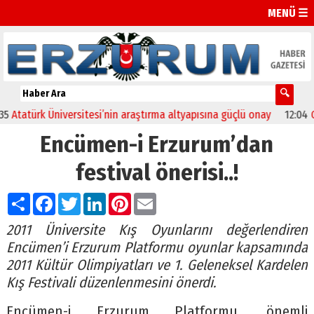
MENÜ ☰
rk Üniversitesi’nin araştırma altyapısına güçlü onay
12:04
Oltu’da 
Encümen-i Erzurum’dan
festival önerisi..!
Paylaş
Facebook
Twitter
LinkedIn
Pinterest
Email
2011 Üniversite Kış Oyunlarını değerlendiren
Encümen’i Erzurum Platformu oyunlar kapsamında
2011 Kültür Olimpiyatları ve 1. Geleneksel Kardelen
Kış Festivali düzenlenmesini önerdi.
Encümen-i Erzurum Platformu, önemli