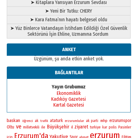
➤ Kitaplara Yansıyan Erzurum Sevdası
➤ Yeni Bir Tutku: CHERY
➤ Kara Fatma’nın hayatı belgesel oldu
➤ Yüz Binlerce Vatandaşın İstihdam Edildiği Özel Güvenlik
Sektörünü İşin Ehline, Uzmanına Sordum
ANKET
Üzgünüm, şu anda etkin anket yok.
BAĞLANTILAR
Yayın Grubumuz
Ekonomiklik
Kadıköy Gazetesi
Kartal Gazetesi
baskan
ataturk
erzurumspor
mhp
öğrenci
ak
erzurumlular
ak parti
trafik
ve
Büyükşehir
ziyaret
Oltu
ile
il
polis
Pasinler
milletvekili
turkiye
kar
erzurum
Erzurum'da
Yakutiye
Spor
icin
Eğitim
ahmet