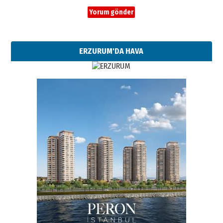
ERZURUM'DA HAVA
Esat BİNDESEN
Başkan Sekmen’den Erzurum’a
bir vizyon proje daha!
02 Ağustos 2026 Pazar
Kadir SABUNCUOĞLU
Erzurumspor’un köşe taşları