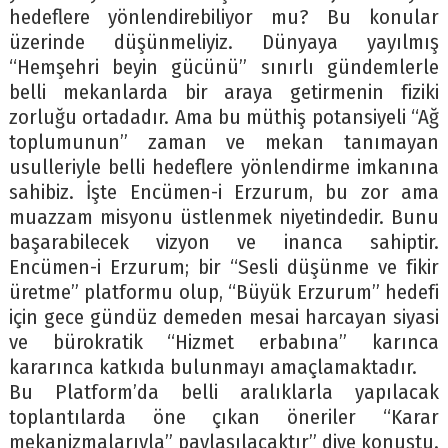
hedeflere yönlendirebiliyor mu? Bu konular
üzerinde düşünmeliyiz. Dünyaya yayılmış
“Hemşehri beyin gücünü” sınırlı gündemlerle
belli mekanlarda bir araya getirmenin fiziki
zorluğu ortadadır. Ama bu müthiş potansiyeli “Ağ
toplumunun” zaman ve mekan tanımayan
usulleriyle belli hedeflere yönlendirme imkanına
sahibiz. İşte Encümen-i Erzurum, bu zor ama
muazzam misyonu üstlenmek niyetindedir. Bunu
başarabilecek vizyon ve inanca sahiptir.
Encümen-i Erzurum; bir “Sesli düşünme ve fikir
üretme” platformu olup, “Büyük Erzurum” hedefi
için gece gündüz demeden mesai harcayan siyasi
ve bürokratik “Hizmet erbabına” karınca
kararınca katkıda bulunmayı amaçlamaktadır.
Bu Platform’da belli aralıklarla yapılacak
toplantılarda öne çıkan öneriler “Karar
mekanizmalarıyla” paylaşılacaktır” diye konuştu.