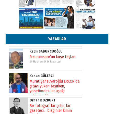
Ardında bıraktığı hatıralarıyla
gönül adamı Faruk Terzioğlu!
13 Mayıs 2026 Çarşamba
Esat BİNDESEN
Başkan Sekmen’den Erzurum’a
bir vizyon proje daha!
02 Ağustos 2026 Pazar
YAZARLAR
Kadir SABUNCUOĞLU
Erzurumspor’un köşe taşları
29 Haziran 2026 Pazartesi
Kenan GÜLERCİ
Murat Şahsuvaroğlu ERKON’da
çıtayı yukarı taşırken,
yönetimdekiler aşağı
çekmemeli!
Orhan BOZKURT
17 Şubat 2026 Salı
Bir fotoğraf, bir şehir, bir
gazeteci… Dizginler kimin
elinde?