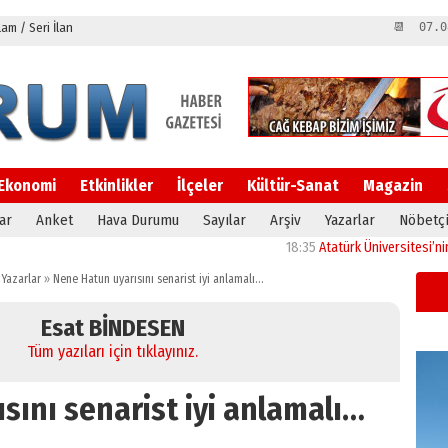
m / Seri İlan
📆 07.0
Ekonomi
Etkinlikler
İlçeler
Kültür-Sanat
Magazin
ar
Anket
Hava Durumu
Sayılar
Arşiv
Yazarlar
Nöbetçi
18:35
Atatürk Üniversitesi’nin araşt
Yazarlar
»
Nene Hatun uyarısını senarist iyi anlamalı…
Esat BİNDESEN
Tüm yazıları için tıklayınız.
sını senarist iyi anlamalı…