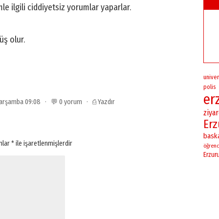
mle ilgili ciddiyetsiz yorumlar yaparlar.
üş olur.
univer
polis
er
 Çarşamba 09:08 · 💬 0 yorum ·
⎙ Yazdır
ziya
Er
bask
anlar
*
ile işaretlenmişlerdir
öğrenc
Erzur