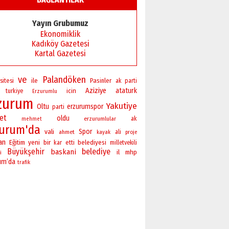
Yayın Grubumuz
Ekonomiklik
Kadıköy Gazetesi
Kartal Gazetesi
ve
Palandöken
sitesi
ile
Pasinler
ak parti
Aziziye
ataturk
icin
turkiye
Erzurumlu
zurum
Yakutiye
Oltu
erzurumspor
parti
ret
oldu
erzurumlular
ak
mehmet
zurum'da
vali
Spor
ahmet
ali
kayak
proje
an
yeni
bir
Eğitim
belediyesi
kar
etti
milletvekili
Büyükşehir
belediye
baskani
il
mhp
i
um’da
trafik