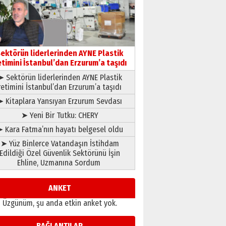
gönül adamı Faruk Terzioğlu!
13 Mayıs 2026 Çarşamba
Esat BİNDESEN
Başkan Sekmen’den Erzurum’a
bir vizyon proje daha!
ektörün liderlerinden AYNE Plastik
etimini İstanbul’dan Erzurum’a taşıdı
02 Ağustos 2026 Pazar
➤ Sektörün liderlerinden AYNE Plastik
retimini İstanbul’dan Erzurum’a taşıdı
➤ Kitaplara Yansıyan Erzurum Sevdası
➤ Yeni Bir Tutku: CHERY
 Kara Fatma’nın hayatı belgesel oldu
➤ Yüz Binlerce Vatandaşın İstihdam
Edildiği Özel Güvenlik Sektörünü İşin
Ehline, Uzmanına Sordum
ANKET
Üzgünüm, şu anda etkin anket yok.
BAĞLANTILAR