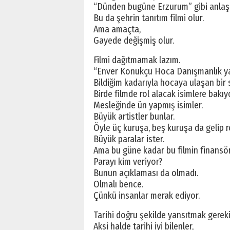
“Dünden bugüne Erzurum” gibi anlaşıl
Bu da şehrin tanıtım filmi olur.
Ama amaçta,
Gayede değişmiş olur.
Filmi dağıtmamak lazım.
“Enver Konukçu Hoca Danışmanlık yap
Bildiğim kadarıyla hocaya ulaşan bir
Birde filmde rol alacak isimlere bakıy
Mesleğinde ün yapmış isimler.
Büyük artistler bunlar.
Öyle üç kuruşa, beş kuruşa da gelip r
Büyük paralar ister.
Ama bu güne kadar bu filmin finansö
Parayı kim veriyor?
Bunun açıklaması da olmadı.
Olmalı bence.
Çünkü insanlar merak ediyor.
Tarihi doğru şekilde yansıtmak gereki
Aksi halde tarihi iyi bilenler,