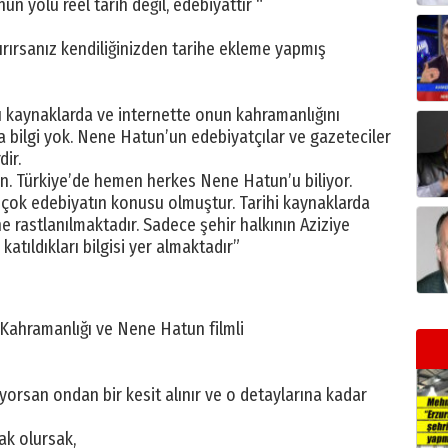
n yolu reel tarih değil, edebiyattır “
ndırırsanız kendiliğinizden tarihe ekleme yapmış
ı kaynaklarda ve internette onun kahramanlığını
la bilgi yok. Nene Hatun’un edebiyatçılar ve gazeteciler
dir.
n. Türkiye’de hemen herkes Nene Hatun’u biliyor.
 çok edebiyatın konusu olmuştur. Tarihi kaynaklarda
e rastlanılmaktadır. Sadece şehir halkının Aziziye
atıldıkları bilgisi yer almaktadır”
 Kahramanlığı ve Nene Hatun filmli
yorsan ondan bir kesit alınır ve o detaylarına kadar
k olursak,