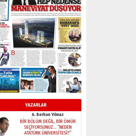
BİR BÖLÜM DEĞİL, BİR ÖMÜR
SEÇİYORSUNUZ… “NEDEN
ATATÜRK ÜNİVERSİTESİ?”
28 Temmuz 2026 Salı
Ahmet Gökhan YAZICI
Ahmed Yesevi’den bir
Alperen… ”Reisimiz” idi…
Hakka yürüdü.!
26 Mart 2026 Perşembe
Cem Bakırcı
Ardında bıraktığı hatıralarıyla
gönül adamı Faruk Terzioğlu!
13 Mayıs 2026 Çarşamba
Esat BİNDESEN
Başkan Sekmen’den Erzurum’a
bir vizyon proje daha!
YAZARLAR
02 Ağustos 2026 Pazar
Kadir SABUNCUOĞLU
Erzurumspor’un köşe taşları
29 Haziran 2026 Pazartesi