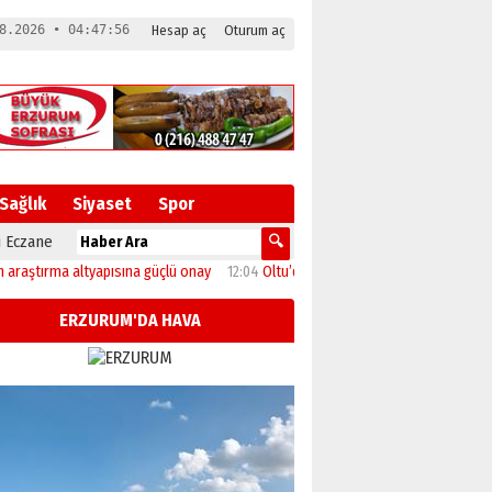
8.2026 • 04:47:56
Hesap aç
Oturum aç
Sağlık
Siyaset
Spor
 Eczane
ırma altyapısına güçlü onay
12:04
Oltu’da festival coşkusu konserle zirveye ula
ERZURUM'DA HAVA