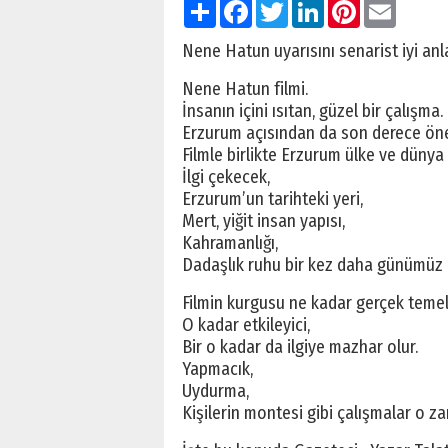
Paylaş
Facebook
Twitter
LinkedIn
Pinterest
Email
Nene Hatun uyarısını senarist iyi an
Nene Hatun filmi.
İnsanın içini ısıtan, güzel bir çalışma.
Erzurum açısından da son derece öne
Filmle birlikte Erzurum ülke ve düny
İlgi çekecek,
Erzurum’un tarihteki yeri,
Mert, yiğit insan yapısı,
Kahramanlığı,
Dadaşlık ruhu bir kez daha günümüz i
Filmin kurgusu ne kadar gerçek temel
O kadar etkileyici,
Bir o kadar da ilgiye mazhar olur.
Yapmacık,
Uydurma,
Kişilerin montesi gibi çalışmalar o zam