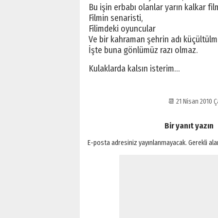
Bu işin erbabı olanlar yarın kalkar fil
Filmin senaristi,
Filimdeki oyuncular
Ve bir kahraman şehrin adı küçültülm
İşte buna gönlümüz razı olmaz.
Kulaklarda kalsın isterim…
📆 21 Nisan 2010
Bir yanıt yazın
E-posta adresiniz yayınlanmayacak.
Gerekli al