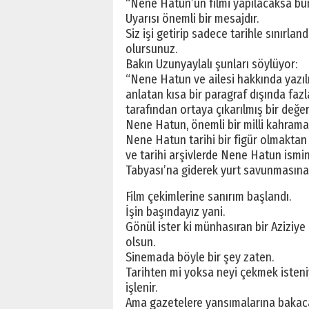
“Nene Hatun’un filmi yapılacaksa bunu
Uyarısı önemli bir mesajdır.
Siz işi getirip sadece tarihle sınırla
olursunuz.
Bakın Uzunyaylalı şunları söylüyor:
“Nene Hatun ve ailesi hakkında yazıl
anlatan kısa bir paragraf dışında faz
tarafından ortaya çıkarılmış bir değer
Nene Hatun, önemli bir milli kahrama
Nene Hatun tarihi bir figür olmaktan
ve tarihi arşivlerde Nene Hatun ismin
Tabyası’na giderek yurt savunmasına k
Film çekimlerine sanırım başlandı.
İşin başındayız yani.
Gönül ister ki münhasıran bir Aziziye
olsun.
Sinemada böyle bir şey zaten.
Tarihten mi yoksa neyi çekmek isteni
işlenir.
Ama gazetelere yansımalarına bakaca