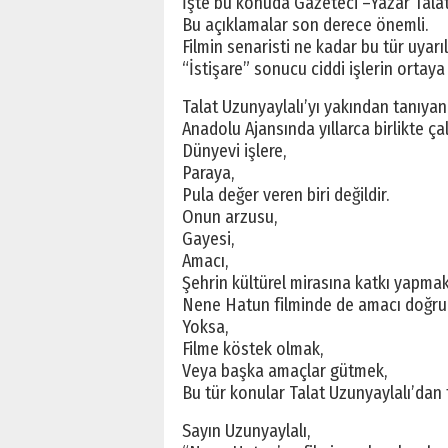
İşte bu konuda Gazeteci –Yazar Talat 
Bu açıklamalar son derece önemli.
Filmin senaristi ne kadar bu tür uyar
“İstişare” sonucu ciddi işlerin ortaya ç
Talat Uzunyaylalı’yı yakından tanıyan
Anadolu Ajansında yıllarca birlikte çal
Dünyevi işlere,
Paraya,
Pula değer veren biri değildir.
Onun arzusu,
Gayesi,
Amacı,
Şehrin kültürel mirasına katkı yapmakt
Nene Hatun filminde de amacı doğrula
Yoksa,
Filme köstek olmak,
Veya başka amaçlar gütmek,
Bu tür konular Talat Uzunyaylalı’dan 
Sayın Uzunyaylalı,