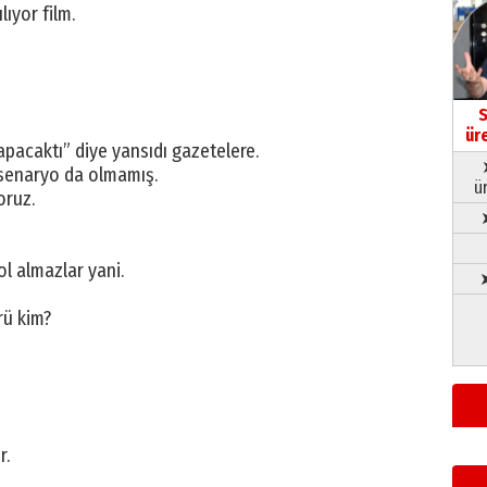
ıyor film.
S
ür
acaktı” diye yansıdı gazetelere.
 senaryo da olmamış.
ü
oruz.
ol almazlar yani.
➤
rü kim?
r.