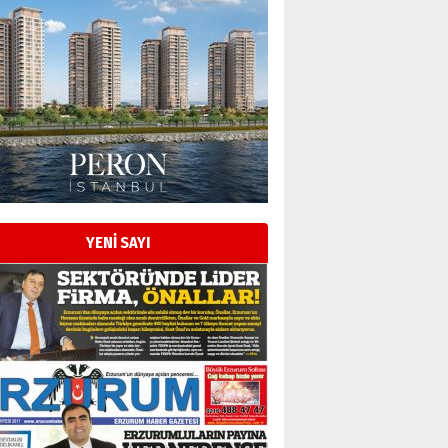
Esat BİNDESEN
Başkan Sekmen’den Erzurum’a
bir vizyon proje daha!
02 Ağustos 2026 Pazar
Kadir SABUNCUOĞLU
Erzurumspor’un köşe taşları
29 Haziran 2026 Pazartesi
YENİ SAYI
Kenan GÜLERCİ
Murat Şahsuvaroğlu ERKON’da
çıtayı yukarı taşırken,
yönetimdekiler aşağı
çekmemeli!
Orhan BOZKURT
17 Şubat 2026 Salı
Bir fotoğraf, bir şehir, bir
gazeteci… Dizginler kimin
elinde?
31 Mart 2026 Salı
A. Berhan Yılmaz