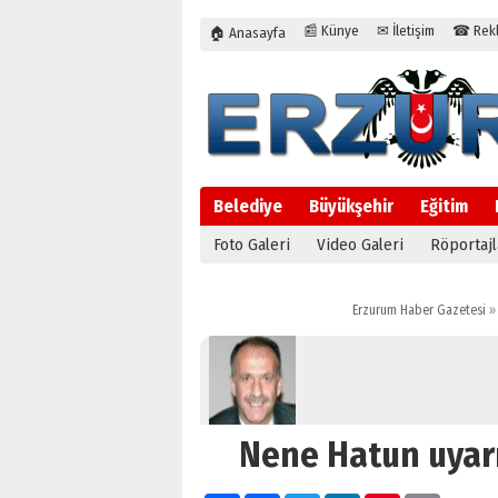
📰 Künye
✉ İletişim
☎ Rekla
🏠 Anasayfa
Belediye
Büyükşehir
Eğitim
Foto Galeri
Video Galeri
Röportajl
Erzurum Haber Gazetesi
»
Nene Hatun uyarı