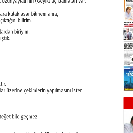
Uzunyaylalı’nın (Geyik) açıklamaları var.
ılara kulak asar bilmem ama,
ıktığını bilirim.
lardan biriyim.
ıştık.
ır.
r üzerine çekimlerin yapılmasını ister.
teğet bile geçmez.