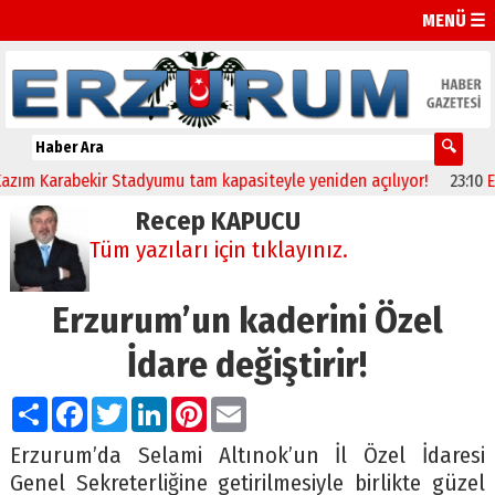
MENÜ ☰
m Karabekir Stadyumu tam kapasiteyle yeniden açılıyor!
23:10
Erzur
Recep KAPUCU
Tüm yazıları için tıklayınız.
Erzurum’un kaderini Özel
İdare değiştirir!
Paylaş
Facebook
Twitter
LinkedIn
Pinterest
Email
Erzurum’da Selami Altınok’un İl Özel İdaresi
Genel Sekreterliğine getirilmesiyle birlikte güzel