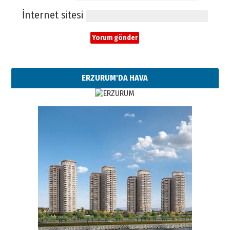
İnternet sitesi
ERZURUM'DA HAVA
Esat BİNDESEN
Başkan Sekmen’den Erzurum’a
bir vizyon proje daha!
02 Ağustos 2026 Pazar