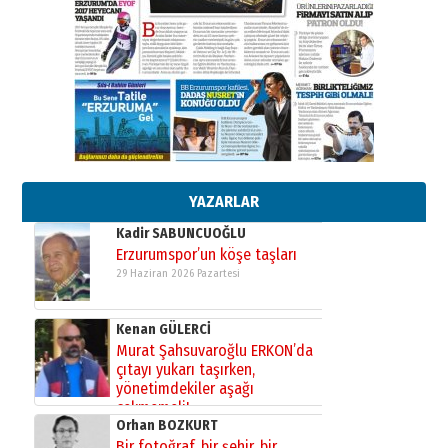
26 Mart 2026 Perşembe
Cem Bakırcı
Ardında bıraktığı hatıralarıyla
gönül adamı Faruk Terzioğlu!
13 Mayıs 2026 Çarşamba
Esat BİNDESEN
Başkan Sekmen’den Erzurum’a
bir vizyon proje daha!
02 Ağustos 2026 Pazar
YAZARLAR
Kadir SABUNCUOĞLU
Erzurumspor’un köşe taşları
29 Haziran 2026 Pazartesi
Kenan GÜLERCİ
Murat Şahsuvaroğlu ERKON’da
çıtayı yukarı taşırken,
yönetimdekiler aşağı
çekmemeli!
Orhan BOZKURT
17 Şubat 2026 Salı
Bir fotoğraf, bir şehir, bir