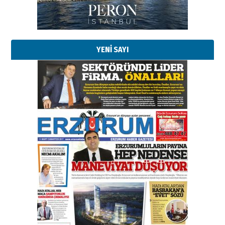
Kadir SABUNCUOĞLU
Erzurumspor’un köşe taşları
29 Haziran 2026 Pazartesi
YENİ SAYI
Kenan GÜLERCİ
Murat Şahsuvaroğlu ERKON’da
çıtayı yukarı taşırken,
yönetimdekiler aşağı
çekmemeli!
Orhan BOZKURT
17 Şubat 2026 Salı
Bir fotoğraf, bir şehir, bir
gazeteci… Dizginler kimin
elinde?
31 Mart 2026 Salı
A. Berhan Yılmaz
BİR BÖLÜM DEĞİL, BİR ÖMÜR
SEÇİYORSUNUZ… “NEDEN
ATATÜRK ÜNİVERSİTESİ?”
28 Temmuz 2026 Salı
Ahmet Gökhan YAZICI
Ahmed Yesevi’den bir Alperen…
”Reisimiz” idi… Hakka yürüdü.!