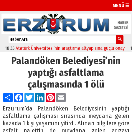
MENÜ ☰
8:35
Atatürk Üniversitesi’nin araştırma altyapısına güçlü onay
12:0
Palandöken Belediyesi’nin
yaptığı asfaltlama
çalışmasında 1 ölü
Paylaş
Facebook
Twitter
LinkedIn
Pinterest
Email
Erzurum’da Palandöken Belediyesinin yaptığı
asfaltlama çalışması sırasında meydana gelen
kazada 1 kişi yaşamını yitirdi. Alınan bilgilere göre
asfalt palettin de meydana gelen arızayı