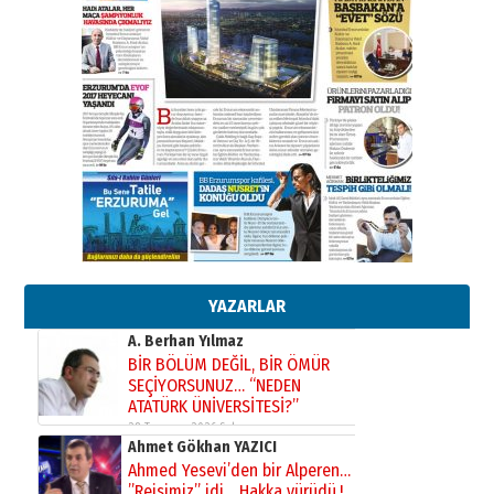
31 Mart 2026 Salı
A. Berhan Yılmaz
BİR BÖLÜM DEĞİL, BİR ÖMÜR
SEÇİYORSUNUZ… “NEDEN
ATATÜRK ÜNİVERSİTESİ?”
28 Temmuz 2026 Salı
Ahmet Gökhan YAZICI
Ahmed Yesevi’den bir Alperen…
”Reisimiz” idi… Hakka yürüdü.!
26 Mart 2026 Perşembe
Cem Bakırcı
Ardında bıraktığı hatıralarıyla
gönül adamı Faruk Terzioğlu!
YAZARLAR
13 Mayıs 2026 Çarşamba
Esat BİNDESEN
Başkan Sekmen’den Erzurum’a
bir vizyon proje daha!
02 Ağustos 2026 Pazar
Kadir SABUNCUOĞLU
Erzurumspor’un köşe taşları