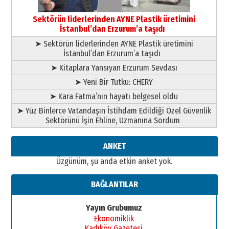
Ardında bıraktığı hatıralarıyla
Sektörün liderlerinden AYNE Plastik üretimini
gönül adamı Faruk Terzioğlu!
İstanbul’dan Erzurum’a taşıdı
13 Mayıs 2026 Çarşamba
➤ Sektörün liderlerinden AYNE Plastik üretimini
Esat BİNDESEN
İstanbul’dan Erzurum’a taşıdı
Başkan Sekmen’den Erzurum’a
➤ Kitaplara Yansıyan Erzurum Sevdası
bir vizyon proje daha!
02 Ağustos 2026 Pazar
➤ Yeni Bir Tutku: CHERY
➤ Kara Fatma’nın hayatı belgesel oldu
➤ Yüz Binlerce Vatandaşın İstihdam Edildiği Özel Güvenlik
Sektörünü İşin Ehline, Uzmanına Sordum
ANKET
Üzgünüm, şu anda etkin anket yok.
BAĞLANTILAR
Yayın Grubumuz
Ekonomiklik
Kadıköy Gazetesi