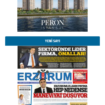
Esat BİNDESEN
Başkan Sekmen’den Erzurum’a
bir vizyon proje daha!
02 Ağustos 2026 Pazar
YENİ SAYI
Kadir SABUNCUOĞLU
Erzurumspor’un köşe taşları
29 Haziran 2026 Pazartesi
Kenan GÜLERCİ
Murat Şahsuvaroğlu ERKON’da
çıtayı yukarı taşırken,
yönetimdekiler aşağı
çekmemeli!
Orhan BOZKURT
17 Şubat 2026 Salı
Bir fotoğraf, bir şehir, bir
gazeteci… Dizginler kimin
elinde?