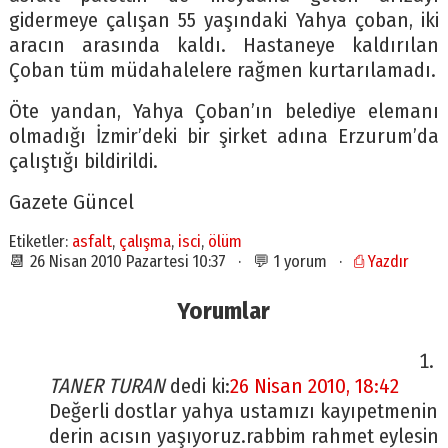
gidermeye çalışan 55 yaşındaki Yahya çoban, iki
aracın arasında kaldı. Hastaneye kaldırılan
Çoban tüm müdahalelere rağmen kurtarılamadı.
Öte yandan, Yahya Çoban’ın belediye elemanı
olmadığı İzmir’deki bir şirket adına Erzurum’da
çalıştığı bildirildi.
Gazete Güncel
Etiketler:
asfalt
,
çalışma
,
isci
,
ölüm
📆 26 Nisan 2010 Pazartesi 10:37 · 💬 1 yorum ·
⎙ Yazdır
Yorumlar
TANER TURAN
dedi ki:
26 Nisan 2010, 18:42
Değerli dostlar yahya ustamızı kayıpetmenin
derin acısın yaşıyoruz.rabbim rahmet eylesin