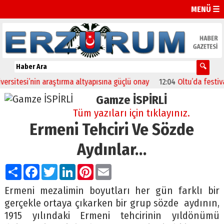
MENÜ ☰
esi’nin araştırma altyapısına güçlü onay
12:04
Oltu’da festival coş
Gamze İSPİRLİ
Tüm yazıları için tıklayınız.
Ermeni Tehciri Ve Sözde
Aydınlar…
Paylaş
Facebook
Twitter
LinkedIn
Pinterest
Email
Ermeni mezalimin boyutları her gün farklı bir
gerçekle ortaya çıkarken bir grup sözde aydının,
1915 yılındaki Ermeni tehcirinin yıldönümü