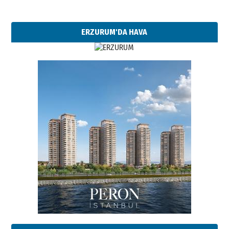
ERZURUM'DA HAVA
Esat BİNDESEN
Başkan Sekmen’den Erzurum’a
bir vizyon proje daha!
02 Ağustos 2026 Pazar
Kadir SABUNCUOĞLU
Erzurumspor’un köşe taşları
29 Haziran 2026 Pazartesi