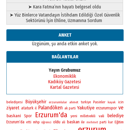
➤ Kara Fatma’nın hayatı belgesel oldu
➤ Yüz Binlerce Vatandaşın İstihdam Edildiği Özel Güvenlik
Sektörünü İşin Ehline, Uzmanına Sordum
ANKET
Üzgünüm, şu anda etkin anket yok.
BAĞLANTILAR
Yayın Grubumuz
Ekonomiklik
Kadıköy Gazetesi
Kartal Gazetesi
Büyükşehir
belediyesi
Pasinler
icin
erzurumlular
ahmet
turkiye
kayak
Palandöken
ve
Yakutiye
ziyaret
ataturk
erzurumspor
il
ak parti
Erzurum'da
belediye
baskani
Spor
yeni
vali
milletvekili
baskan
Erzurum’da
oldu
mhp
ile
Eğitim
etti
öğrenci
ali
parti
kar
mehmet
erzurum