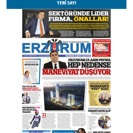
YENİ SAYI
Kenan GÜLERCİ
Murat Şahsuvaroğlu ERKON’da
çıtayı yukarı taşırken,
yönetimdekiler aşağı
çekmemeli!
Orhan BOZKURT
17 Şubat 2026 Salı
Bir fotoğraf, bir şehir, bir
gazeteci… Dizginler kimin
elinde?
31 Mart 2026 Salı
A. Berhan Yılmaz
BİR BÖLÜM DEĞİL, BİR ÖMÜR
SEÇİYORSUNUZ… “NEDEN
ATATÜRK ÜNİVERSİTESİ?”
28 Temmuz 2026 Salı
Ahmet Gökhan YAZICI
Ahmed Yesevi’den bir Alperen…
”Reisimiz” idi… Hakka yürüdü.!
26 Mart 2026 Perşembe
Cem Bakırcı
Ardında bıraktığı hatıralarıyla
gönül adamı Faruk Terzioğlu!