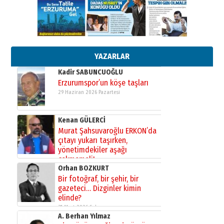
13 Mayıs 2026 Çarşamba
Esat BİNDESEN
Başkan Sekmen’den Erzurum’a
bir vizyon proje daha!
02 Ağustos 2026 Pazar
YAZARLAR
Kadir SABUNCUOĞLU
Erzurumspor’un köşe taşları
29 Haziran 2026 Pazartesi
Kenan GÜLERCİ
Murat Şahsuvaroğlu ERKON’da
çıtayı yukarı taşırken,
yönetimdekiler aşağı
çekmemeli!
Orhan BOZKURT
17 Şubat 2026 Salı
Bir fotoğraf, bir şehir, bir
gazeteci… Dizginler kimin
elinde?
31 Mart 2026 Salı
A. Berhan Yılmaz