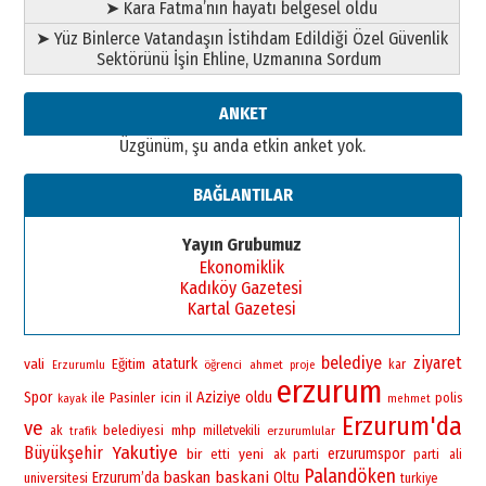
➤ Kara Fatma’nın hayatı belgesel oldu
➤ Yüz Binlerce Vatandaşın İstihdam Edildiği Özel Güvenlik
Sektörünü İşin Ehline, Uzmanına Sordum
ANKET
Üzgünüm, şu anda etkin anket yok.
BAĞLANTILAR
Yayın Grubumuz
Ekonomiklik
Kadıköy Gazetesi
Kartal Gazetesi
belediye
ziyaret
vali
ataturk
Eğitim
öğrenci
ahmet
kar
Erzurumlu
proje
erzurum
Spor
Aziziye
oldu
ile
Pasinler
icin
il
polis
kayak
mehmet
Erzurum'da
ve
belediyesi
mhp
ak
milletvekili
erzurumlular
trafik
Yakutiye
Büyükşehir
bir
yeni
erzurumspor
etti
ak parti
parti
ali
Palandöken
baskan
baskani
Erzurum’da
Oltu
universitesi
turkiye