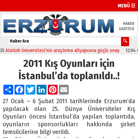
MENÜ ☰
atürk Üniversitesi’nin araştırma altyapısına güçlü onay
12:04
Oltu’
2011 Kış Oyunları için
İstanbul’da toplanıldı..!
Paylaş
Facebook
Twitter
LinkedIn
Pinterest
Email
27 Ocak – 6 Şubat 2011 tarihlerinde Erzurum’da
yapılacak olan 25. Dünya Üniversiteler Kış
Oyunları öncesi İstanbul’da yapılan toplantıda,
oyunların sponsorlukları hakkında şirket
temsilcilerine bilgi verildi.