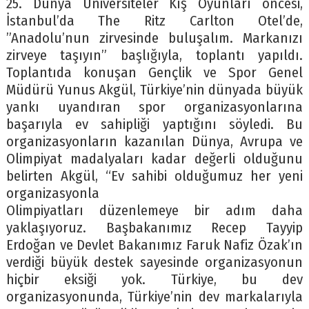
25. Dünya Üniversiteler Kış Oyunları öncesi,
İstanbul’da The Ritz Carlton Otel’de,
”Anadolu’nun zirvesinde buluşalım. Markanızı
zirveye taşıyın” başlığıyla, toplantı yapıldı.
Toplantıda konuşan Gençlik ve Spor Genel
Müdürü Yunus Akgül, Türkiye’nin dünyada büyük
yankı uyandıran spor organizasyonlarına
başarıyla ev sahipliği yaptığını söyledi. Bu
organizasyonların kazanılan Dünya, Avrupa ve
Olimpiyat madalyaları kadar değerli olduğunu
belirten Akgül, “Ev sahibi olduğumuz her yeni
organizasyonla
Olimpiyatları düzenlemeye bir adım daha
yaklaşıyoruz. Başbakanımız Recep Tayyip
Erdoğan ve Devlet Bakanımız Faruk Nafiz Özak’ın
verdiği büyük destek sayesinde organizasyonun
hiçbir eksiği yok. Türkiye, bu dev
organizasyonunda, Türkiye’nin dev markalarıyla