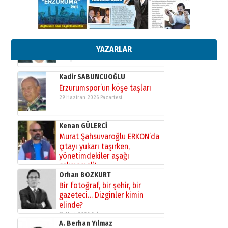
Esat BİNDESEN
Başkan Sekmen’den Erzurum’a
bir vizyon proje daha!
02 Ağustos 2026 Pazar
YAZARLAR
Kadir SABUNCUOĞLU
Erzurumspor’un köşe taşları
29 Haziran 2026 Pazartesi
Kenan GÜLERCİ
Murat Şahsuvaroğlu ERKON’da
çıtayı yukarı taşırken,
yönetimdekiler aşağı
çekmemeli!
Orhan BOZKURT
17 Şubat 2026 Salı
Bir fotoğraf, bir şehir, bir
gazeteci… Dizginler kimin
elinde?
31 Mart 2026 Salı
A. Berhan Yılmaz
BİR BÖLÜM DEĞİL, BİR ÖMÜR