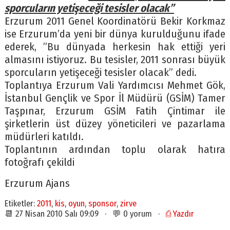
sporcuların yetişeceği tesisler olacak”
Erzurum 2011 Genel Koordinatörü Bekir Korkmaz
ise Erzurum’da yeni bir dünya kurulduğunu ifade
ederek, ”Bu dünyada herkesin hak ettiği yeri
almasını istiyoruz. Bu tesisler, 2011 sonrası büyük
sporcuların yetişeceği tesisler olacak” dedi.
Toplantıya Erzurum Vali Yardımcısı Mehmet Gök,
İstanbul Gençlik ve Spor İl Müdürü (GSİM) Tamer
Taşpınar, Erzurum GSİM Fatih Çintimar ile
şirketlerin üst düzey yöneticileri ve pazarlama
müdürleri katıldı.
Toplantının ardından toplu olarak hatıra
fotoğrafı çekildi
Erzurum Ajans
Etiketler:
2011
,
kis
,
oyun
,
sponsor
,
zirve
📆 27 Nisan 2010 Salı 09:09 · 💬 0 yorum ·
⎙ Yazdır