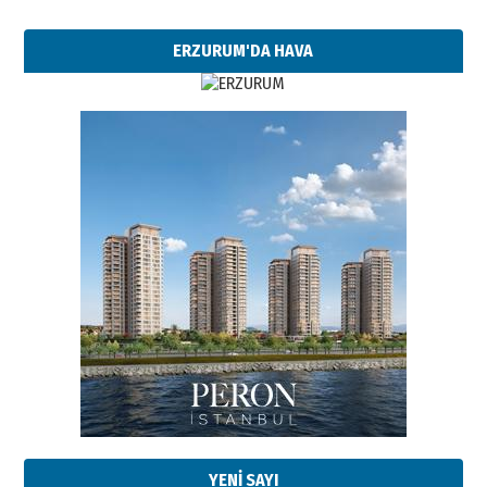
ERZURUM'DA HAVA
Esat BİNDESEN
Başkan Sekmen’den Erzurum’a
bir vizyon proje daha!
02 Ağustos 2026 Pazar
Kadir SABUNCUOĞLU
Erzurumspor’un köşe taşları
29 Haziran 2026 Pazartesi
YENİ SAYI