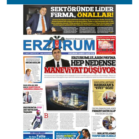
Kenan GÜLERCİ
Murat Şahsuvaroğlu ERKON’da
çıtayı yukarı taşırken,
yönetimdekiler aşağı
çekmemeli!
Orhan BOZKURT
17 Şubat 2026 Salı
Bir fotoğraf, bir şehir, bir
gazeteci… Dizginler kimin
elinde?
31 Mart 2026 Salı
A. Berhan Yılmaz
BİR BÖLÜM DEĞİL, BİR ÖMÜR
SEÇİYORSUNUZ… “NEDEN
ATATÜRK ÜNİVERSİTESİ?”
28 Temmuz 2026 Salı
Ahmet Gökhan YAZICI
Ahmed Yesevi’den bir Alperen…
”Reisimiz” idi… Hakka yürüdü.!
26 Mart 2026 Perşembe
Cem Bakırcı
Ardında bıraktığı hatıralarıyla
gönül adamı Faruk Terzioğlu!
13 Mayıs 2026 Çarşamba