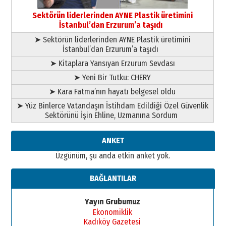
Başkan Sekmen’den Erzurum’a
bir vizyon proje daha!
Sektörün liderlerinden AYNE Plastik üretimini
02 Ağustos 2026 Pazar
İstanbul’dan Erzurum’a taşıdı
➤ Sektörün liderlerinden AYNE Plastik üretimini
İstanbul’dan Erzurum’a taşıdı
➤ Kitaplara Yansıyan Erzurum Sevdası
➤ Yeni Bir Tutku: CHERY
➤ Kara Fatma’nın hayatı belgesel oldu
➤ Yüz Binlerce Vatandaşın İstihdam Edildiği Özel Güvenlik
Sektörünü İşin Ehline, Uzmanına Sordum
ANKET
Üzgünüm, şu anda etkin anket yok.
BAĞLANTILAR
Yayın Grubumuz
Ekonomiklik
Kadıköy Gazetesi