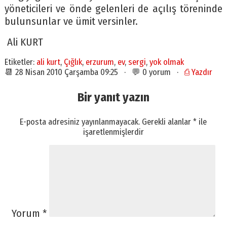
yöneticileri ve önde gelenleri de açılış töreninde
bulunsunlar ve ümit versinler.
Ali KURT
Etiketler:
ali kurt
,
Çığlık
,
erzurum
,
ev
,
sergi
,
yok olmak
📆 28 Nisan 2010 Çarşamba 09:25 · 💬 0 yorum ·
⎙ Yazdır
Bir yanıt yazın
E-posta adresiniz yayınlanmayacak.
Gerekli alanlar
*
ile
işaretlenmişlerdir
Yorum
*