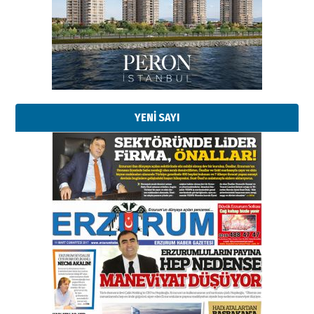
Başkan Sekmen’den Erzurum’a
bir vizyon proje daha!
02 Ağustos 2026 Pazar
Kadir SABUNCUOĞLU
Erzurumspor’un köşe taşları
29 Haziran 2026 Pazartesi
YENİ SAYI
Kenan GÜLERCİ
Murat Şahsuvaroğlu ERKON’da
çıtayı yukarı taşırken,
yönetimdekiler aşağı
çekmemeli!
Orhan BOZKURT
17 Şubat 2026 Salı
Bir fotoğraf, bir şehir, bir
gazeteci… Dizginler kimin
elinde?
31 Mart 2026 Salı
A. Berhan Yılmaz
BİR BÖLÜM DEĞİL, BİR ÖMÜR
SEÇİYORSUNUZ… “NEDEN
ATATÜRK ÜNİVERSİTESİ?”
28 Temmuz 2026 Salı