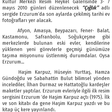
Kültür Merkezi Resim Heykel Galerisinde 3- 7
mayıs 2010 günleri düzenlenecek
“Çığlık”
adlı
sergide Erzurum’da son aylarda çekilmiş tarihi ev
fotoğrafları yer alacak.
Afyon, Amasya, Beypazarı, Fener- Balat,
Kastamonu, Safranbolu, Soğukçeşme gibi
merkezlerde bulunan eski evler, kendilerine
yüklenen yeni görevlerle geçmişi günümüze
taşıma misyonunu üstlenmiş durumdalar. Oysa
Erzurum…
Haşim Karpuz, Hüseyin Yurttaş, Hamza
Gündoğdu ve Sabahattin Bulut bilimsel yönden
incelediler, İlhan Durmaz ve Hattatoğlu kardeşler
maketler yaptılar. Erzurum evleriyle ilgili ilk resim
sergisini Erzurum ‘de Haşim Karpuz açtı (1975). İlk
ve son kitabı da gene Haşim Karpuz yazdı ve bu
kitap üç kere yayınlandı.