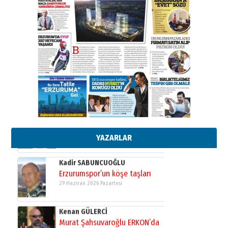
Ahmet Gökhan YAZICI
Ahmed Yesevi’den bir Alperen…
”Reisimiz” idi… Hakka yürüdü.!
26 Mart 2026 Perşembe
Cem Bakırcı
Ardında bıraktığı hatıralarıyla
gönül adamı Faruk Terzioğlu!
13 Mayıs 2026 Çarşamba
Esat BİNDESEN
Başkan Sekmen’den Erzurum’a
bir vizyon proje daha!
02 Ağustos 2026 Pazar
YAZARLAR
Kadir SABUNCUOĞLU
Erzurumspor’un köşe taşları
29 Haziran 2026 Pazartesi
Kenan GÜLERCİ
Murat Şahsuvaroğlu ERKON’da
çıtayı yukarı taşırken,