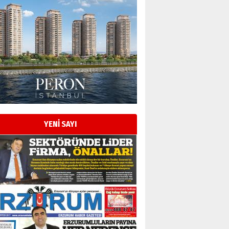
YENİ SAYI
Esat BİNDESEN