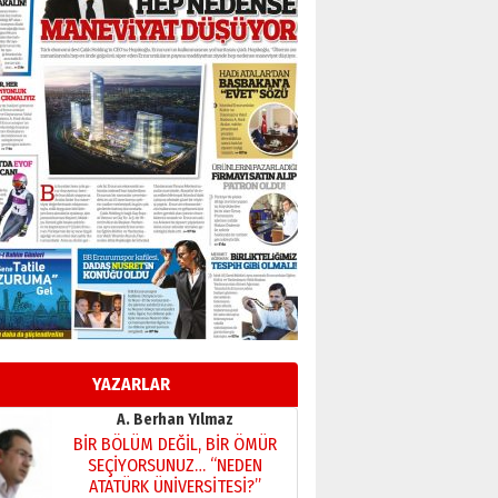
Başkan Sekmen’den Erzurum’a
bir vizyon proje daha!
02 Ağustos 2026 Pazar
Kadir SABUNCUOĞLU
Erzurumspor’un köşe taşları
29 Haziran 2026 Pazartesi
Kenan GÜLERCİ
Murat Şahsuvaroğlu ERKON’da
çıtayı yukarı taşırken,
yönetimdekiler aşağı
çekmemeli!
Orhan BOZKURT
17 Şubat 2026 Salı
Bir fotoğraf, bir şehir, bir
gazeteci… Dizginler kimin
elinde?
YAZARLAR
31 Mart 2026 Salı
A. Berhan Yılmaz
BİR BÖLÜM DEĞİL, BİR ÖMÜR
SEÇİYORSUNUZ… “NEDEN
ATATÜRK ÜNİVERSİTESİ?”