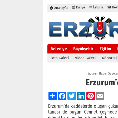
📰 Künye
✉ İletişim
☎ Rekla
🏠 Anasayfa
Belediye
Büyükşehir
Eğitim
Foto Galeri
Video Galeri
Röportajl
Erzurum Haber Gazetes
Erzurum’
Paylaş
Facebook
Twitter
LinkedIn
Pinterest
Email
Erzurum’da caddelerde oluşan çukurla
tanesi de bugün Cennet çeşmede 
gitmekte olan bir otomobil, karşıs