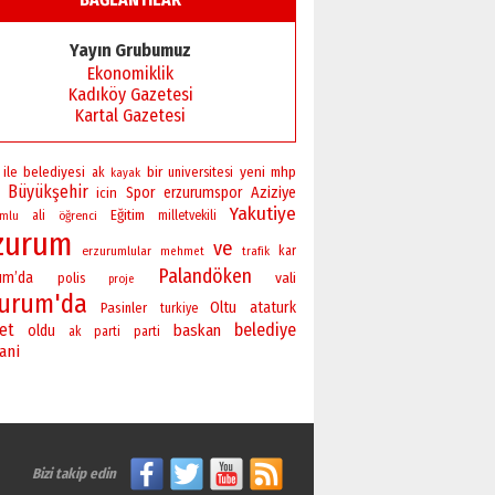
Başkan Sekmen’den Erzurum’a
bir vizyon proje daha!
Yayın Grubumuz
02 Ağustos 2026 Pazar
Ekonomiklik
Kadıköy Gazetesi
Kartal Gazetesi
bir
yeni
ile
belediyesi
universitesi
mhp
ak
kayak
Büyükşehir
Spor
erzurumspor
Aziziye
icin
Yakutiye
Eğitim
ali
öğrenci
milletvekili
umlu
zurum
ve
erzurumlular
kar
mehmet
trafik
Palandöken
um’da
vali
polis
proje
zurum'da
Oltu
ataturk
Pasinler
turkiye
ret
belediye
baskan
oldu
ak parti
parti
ani
Bizi takip edin