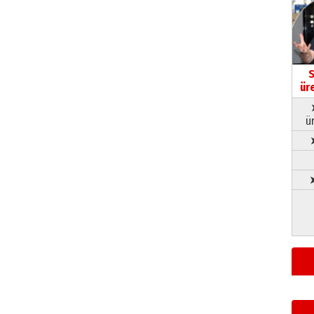
S
ür
ü
➤