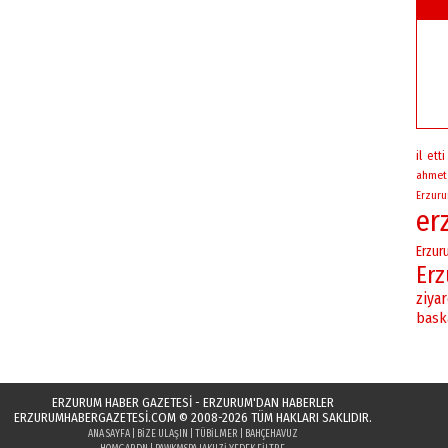
il
etti
ahmet
Erzur
er
Erzur
Er
ziya
bask
ERZURUM HABER GAZETESİ - ERZURUM'DAN HABERLER
ERZURUMHABERGAZETESI.COM
© 2008-2026 TÜM HAKLARI SAKLIDIR.
ANA SAYFA
|
BIZE ULAŞIN
|
TÜBILMER
|
BAHÇEHAVUZ