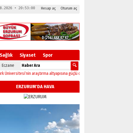
8.2026 • 20:53:01
Hesap aç
Oturum aç
Sağlık
Siyaset
Spor
 Eczane
rsitesi’nin araştırma altyapısına güçlü onay
12:04
Oltu’da festival coşkusu ko
ERZURUM'DA HAVA