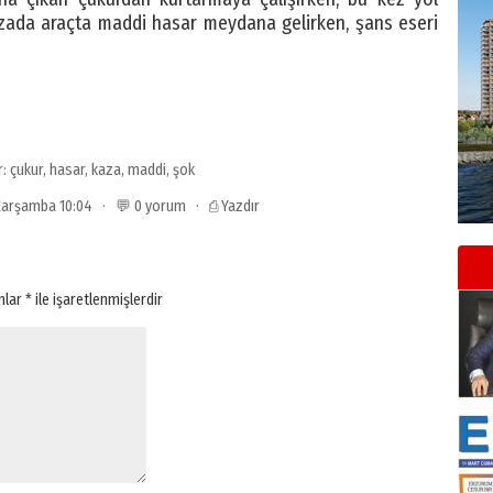
zada araçta maddi hasar meydana gelirken, şans eseri
r:
çukur
,
hasar
,
kaza
,
maddi
,
şok
 Çarşamba 10:04 · 💬 0 yorum ·
⎙ Yazdır
anlar
*
ile işaretlenmişlerdir