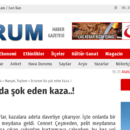
m / Seri İlan
📆 06.0
Ekonomi
Etkinlikler
İlçeler
Kültür-Sanat
Magazin
ar
Anket
Hava Durumu
Sayılar
Arşiv
Yazarlar
Nöbetçi
18:35
Atatürk Ünive
i
»
Manşet
,
Toplum
»
Erzurum’da şok eden kaza..!
da şok eden kaza..!
r, kazalara adeta davetiye çıkarıyor. İşte onlarda bir
meydana geldi. Cennet Çeşmeden, pelit meydanına
ına çıkan çukurdan kurtarmaya çalışırken, bu kez yol