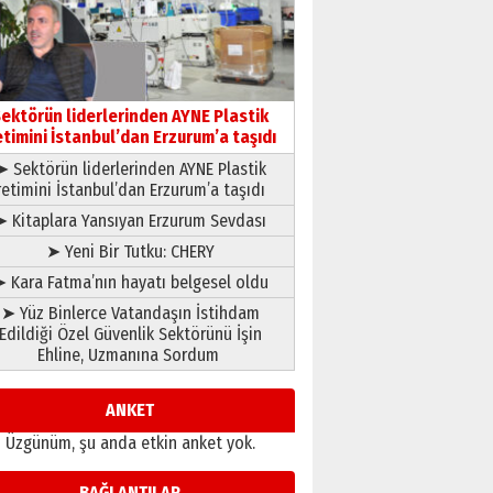
çıtayı yukarı taşırken,
yönetimdekiler aşağı
çekmemeli!
Orhan BOZKURT
17 Şubat 2026 Salı
Bir fotoğraf, bir şehir, bir
gazeteci… Dizginler kimin
ektörün liderlerinden AYNE Plastik
elinde?
etimini İstanbul’dan Erzurum’a taşıdı
31 Mart 2026 Salı
➤ Sektörün liderlerinden AYNE Plastik
A. Berhan Yılmaz
retimini İstanbul’dan Erzurum’a taşıdı
BİR BÖLÜM DEĞİL, BİR ÖMÜR
SEÇİYORSUNUZ… “NEDEN
➤ Kitaplara Yansıyan Erzurum Sevdası
ATATÜRK ÜNİVERSİTESİ?”
➤ Yeni Bir Tutku: CHERY
28 Temmuz 2026 Salı
Ahmet Gökhan YAZICI
 Kara Fatma’nın hayatı belgesel oldu
Ahmed Yesevi’den bir
➤ Yüz Binlerce Vatandaşın İstihdam
Alperen… ”Reisimiz” idi…
Edildiği Özel Güvenlik Sektörünü İşin
Hakka yürüdü.!
Ehline, Uzmanına Sordum
26 Mart 2026 Perşembe
Cem Bakırcı
Ardında bıraktığı hatıralarıyla
ANKET
gönül adamı Faruk Terzioğlu!
Üzgünüm, şu anda etkin anket yok.
13 Mayıs 2026 Çarşamba
Esat BİNDESEN
BAĞLANTILAR