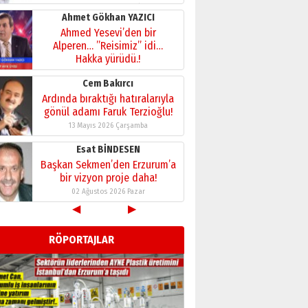
28 Temmuz 2026 Salı
Ahmet Gökhan YAZICI
Ahmed Yesevi’den bir
Alperen… ”Reisimiz” idi…
Hakka yürüdü.!
26 Mart 2026 Perşembe
Cem Bakırcı
Ardında bıraktığı hatıralarıyla
gönül adamı Faruk Terzioğlu!
13 Mayıs 2026 Çarşamba
Esat BİNDESEN
Başkan Sekmen’den Erzurum’a
bir vizyon proje daha!
02 Ağustos 2026 Pazar
◀
▶
Kadir SABUNCUOĞLU
Erzurumspor’un köşe taşları
RÖPORTAJLAR
29 Haziran 2026 Pazartesi
Kenan GÜLERCİ
Murat Şahsuvaroğlu ERKON’da