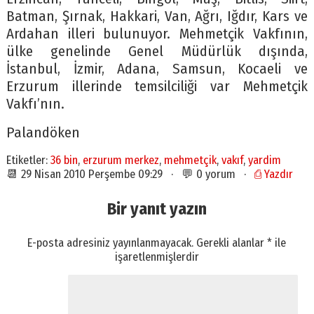
Batman, Şırnak, Hakkari, Van, Ağrı, Iğdır, Kars ve
Ardahan illeri bulunuyor. Mehmetçik Vakfının,
ülke genelinde Genel Müdürlük dışında,
İstanbul, İzmir, Adana, Samsun, Kocaeli ve
Erzurum illerinde temsilciliği var Mehmetçik
Vakfı’nın.
Palandöken
Etiketler:
36 bin
,
erzurum merkez
,
mehmetçik
,
vakıf
,
yardim
📆 29 Nisan 2010 Perşembe 09:29 · 💬 0 yorum ·
⎙ Yazdır
Bir yanıt yazın
E-posta adresiniz yayınlanmayacak.
Gerekli alanlar
*
ile
işaretlenmişlerdir