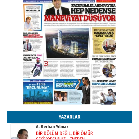
Esat BİNDESEN
Başkan Sekmen’den Erzurum’a
bir vizyon proje daha!
02 Ağustos 2026 Pazar
Kadir SABUNCUOĞLU
Erzurumspor’un köşe taşları
29 Haziran 2026 Pazartesi
Kenan GÜLERCİ
Murat Şahsuvaroğlu ERKON’da
çıtayı yukarı taşırken,
yönetimdekiler aşağı
çekmemeli!
Orhan BOZKURT
17 Şubat 2026 Salı
Bir fotoğraf, bir şehir, bir
gazeteci… Dizginler kimin
elinde?
YAZARLAR
31 Mart 2026 Salı
A. Berhan Yılmaz
BİR BÖLÜM DEĞİL, BİR ÖMÜR