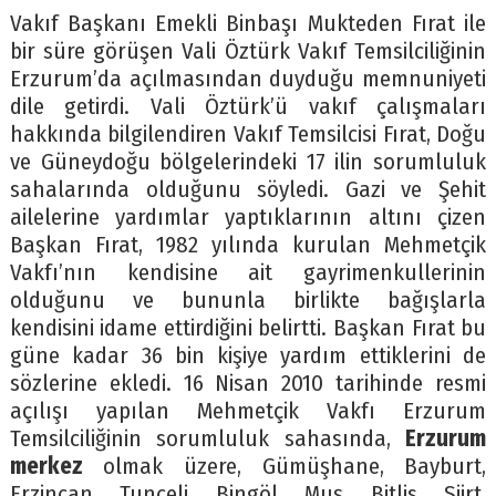
Vakıf Başkanı Emekli Binbaşı Mukteden Fırat ile
bir süre görüşen Vali Öztürk Vakıf Temsilciliğinin
Erzurum’da açılmasından duyduğu memnuniyeti
dile getirdi. Vali Öztürk’ü vakıf çalışmaları
hakkında bilgilendiren Vakıf Temsilcisi Fırat, Doğu
ve Güneydoğu bölgelerindeki 17 ilin sorumluluk
sahalarında olduğunu söyledi. Gazi ve Şehit
ailelerine yardımlar yaptıklarının altını çizen
Başkan Fırat, 1982 yılında kurulan Mehmetçik
Vakfı’nın kendisine ait gayrimenkullerinin
olduğunu ve bununla birlikte bağışlarla
kendisini idame ettirdiğini belirtti. Başkan Fırat bu
güne kadar 36 bin kişiye yardım ettiklerini de
sözlerine ekledi. 16 Nisan 2010 tarihinde resmi
açılışı yapılan Mehmetçik Vakfı Erzurum
Temsilciliğinin sorumluluk sahasında,
Erzurum
merkez
olmak üzere, Gümüşhane, Bayburt,
Erzincan, Tunceli, Bingöl, Muş, Bitlis, Siirt,