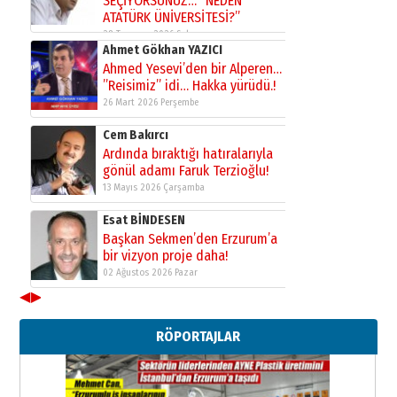
SEÇİYORSUNUZ… “NEDEN
ATATÜRK ÜNİVERSİTESİ?”
28 Temmuz 2026 Salı
Ahmet Gökhan YAZICI
Ahmed Yesevi’den bir Alperen…
”Reisimiz” idi… Hakka yürüdü.!
26 Mart 2026 Perşembe
Cem Bakırcı
Ardında bıraktığı hatıralarıyla
gönül adamı Faruk Terzioğlu!
13 Mayıs 2026 Çarşamba
Esat BİNDESEN
Başkan Sekmen’den Erzurum’a
bir vizyon proje daha!
02 Ağustos 2026 Pazar
◀
▶
Kadir SABUNCUOĞLU
Erzurumspor’un köşe taşları
RÖPORTAJLAR
29 Haziran 2026 Pazartesi
Kenan GÜLERCİ