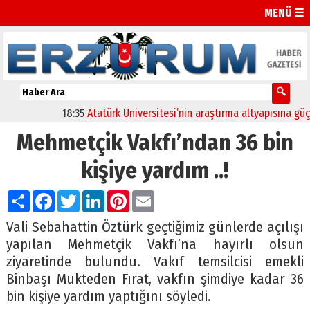
MENÜ ☰
18:35
Atatürk Üniversitesi’nin araştırma altyapısına güçlü 
Mehmetçik Vakfı’ndan 36 bin
kişiye yardım ..!
Paylaş
Facebook
Twitter
LinkedIn
Pinterest
Email
Vali Sebahattin Öztürk geçtiğimiz günlerde açılışı
yapılan Mehmetçik Vakfı’na hayırlı olsun
ziyaretinde bulundu. Vakıf temsilcisi emekli
Binbaşı Mukteden Fırat, vakfın şimdiye kadar 36
bin kişiye yardım yaptığını söyledi.