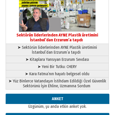
Murat Şahsuvaroğlu ERKON’da
çıtayı yukarı taşırken,
yönetimdekiler aşağı
çekmemeli!
Orhan BOZKURT
17 Şubat 2026 Salı
Bir fotoğraf, bir şehir, bir
gazeteci… Dizginler kimin
Sektörün liderlerinden AYNE Plastik üretimini
elinde?
İstanbul’dan Erzurum’a taşıdı
31 Mart 2026 Salı
➤ Sektörün liderlerinden AYNE Plastik üretimini
A. Berhan Yılmaz
İstanbul’dan Erzurum’a taşıdı
BİR BÖLÜM DEĞİL, BİR ÖMÜR
SEÇİYORSUNUZ… “NEDEN
➤ Kitaplara Yansıyan Erzurum Sevdası
ATATÜRK ÜNİVERSİTESİ?”
➤ Yeni Bir Tutku: CHERY
28 Temmuz 2026 Salı
Ahmet Gökhan YAZICI
➤ Kara Fatma’nın hayatı belgesel oldu
Ahmed Yesevi’den bir Alperen…
➤ Yüz Binlerce Vatandaşın İstihdam Edildiği Özel Güvenlik
”Reisimiz” idi… Hakka yürüdü.!
Sektörünü İşin Ehline, Uzmanına Sordum
26 Mart 2026 Perşembe
Cem Bakırcı
ANKET
Ardında bıraktığı hatıralarıyla
Üzgünüm, şu anda etkin anket yok.
gönül adamı Faruk Terzioğlu!
13 Mayıs 2026 Çarşamba