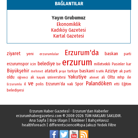
BAĞLANTILAR
Esat BİNDESEN
Başkan Sekmen’den Erzurum’a
Yayın Grubumuz
bir vizyon proje daha!
Ekonomiklik
02 Ağustos 2026 Pazar
Kadıköy Gazetesi
Kartal Gazetesi
Erzurum'da
ziyaret
baskan
yeni
erzurumlular
parti
erzurum
belediye
erzurumspor
bir
icin
Pasinler
milletvekili
kar
Büyükşehir
baskani
ataturk
Aziziye
turkiye
ak parti
mehmet
proje
trafik
Yakutiye
oldu
Oltu
universitesi
mhp
ile
öğrenci
ak
ahmet
ali
kayak
ve
Palandöken
Erzurum’da
vali
Spor
il
polis
Eğitim
etti
Erzurumlu
belediyesi
Erzurum Haber Gazetesİ - Erzurum'dan Haberler
erzurumhabergazetesi.com
© 2008-2026 TÜM HAKLARI SAKLIDIR.
Ana Sayfa
|
Bize Ulaşın
|
Tübilmer
|
BahçeHavuz
healthforeach
|
differentscience
Mspa Jakuzi Yedek Filtre