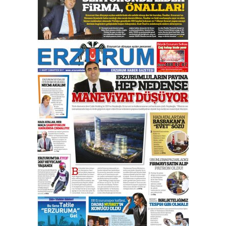
Esat BİNDESEN
Başkan Sekmen’den Erzurum’a
bir vizyon proje daha!
02 Ağustos 2026 Pazar
Kadir SABUNCUOĞLU
Erzurumspor’un köşe taşları
29 Haziran 2026 Pazartesi
Kenan GÜLERCİ
Murat Şahsuvaroğlu ERKON’da
çıtayı yukarı taşırken,
yönetimdekiler aşağı
çekmemeli!
Orhan BOZKURT
17 Şubat 2026 Salı
Bir fotoğraf, bir şehir, bir
gazeteci… Dizginler kimin
elinde?
31 Mart 2026 Salı
A. Berhan Yılmaz