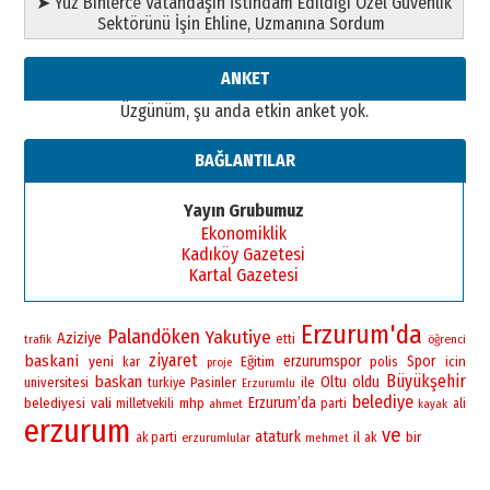
➤ Yüz Binlerce Vatandaşın İstihdam Edildiği Özel Güvenlik
13 Mayıs 2026 Çarşamba
Sektörünü İşin Ehline, Uzmanına Sordum
Esat BİNDESEN
Başkan Sekmen’den Erzurum’a
ANKET
bir vizyon proje daha!
Üzgünüm, şu anda etkin anket yok.
02 Ağustos 2026 Pazar
BAĞLANTILAR
Yayın Grubumuz
Ekonomiklik
Kadıköy Gazetesi
Kartal Gazetesi
Erzurum'da
Palandöken
Yakutiye
Aziziye
etti
öğrenci
trafik
ziyaret
baskani
yeni
erzurumspor
Spor
Eğitim
polis
icin
kar
proje
Büyükşehir
baskan
Oltu
oldu
universitesi
Pasinler
ile
turkiye
Erzurumlu
belediye
vali
Erzurum’da
belediyesi
mhp
milletvekili
ahmet
parti
ali
kayak
erzurum
ve
ataturk
bir
il
ak parti
erzurumlular
ak
mehmet