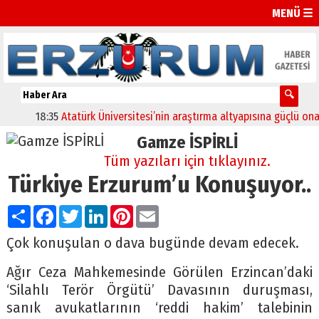
MENÜ ☰
18:35
Atatürk Üniversitesi’nin araştırma altyapısına güçlü onay
1
Gamze İSPİRLİ
Tüm yazıları için tıklayınız.
Türkiye Erzurum’u Konuşuyor..
Paylaş
Facebook
Twitter
LinkedIn
Pinterest
Email
Çok konuşulan o dava bugünde devam edecek.
Ağır Ceza Mahkemesinde Görülen Erzincan’daki
‘Silahlı Terör Örgütü’ Davasının duruşması,
sanık avukatlarının ‘reddi hakim’ talebinin