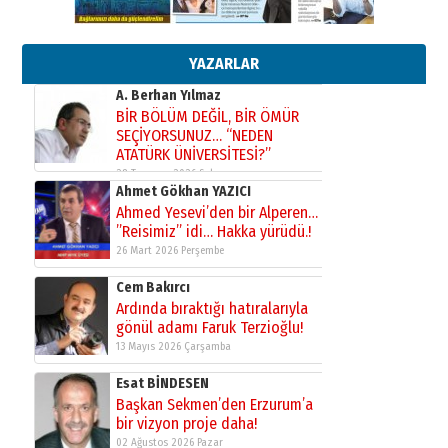
BİR BÖLÜM DEĞİL, BİR ÖMÜR
SEÇİYORSUNUZ… “NEDEN
ATATÜRK ÜNİVERSİTESİ?”
28 Temmuz 2026 Salı
YAZARLAR
Ahmet Gökhan YAZICI
Ahmed Yesevi’den bir Alperen…
”Reisimiz” idi… Hakka yürüdü.!
26 Mart 2026 Perşembe
Cem Bakırcı
Ardında bıraktığı hatıralarıyla
gönül adamı Faruk Terzioğlu!
13 Mayıs 2026 Çarşamba
Esat BİNDESEN
Başkan Sekmen’den Erzurum’a
bir vizyon proje daha!
02 Ağustos 2026 Pazar
Kadir SABUNCUOĞLU
Erzurumspor’un köşe taşları
29 Haziran 2026 Pazartesi