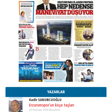
A. Berhan Yılmaz
BİR BÖLÜM DEĞİL, BİR ÖMÜR
SEÇİYORSUNUZ… “NEDEN
ATATÜRK ÜNİVERSİTESİ?”
28 Temmuz 2026 Salı
Ahmet Gökhan YAZICI
Ahmed Yesevi’den bir Alperen…
”Reisimiz” idi… Hakka yürüdü.!
26 Mart 2026 Perşembe
Cem Bakırcı
Ardında bıraktığı hatıralarıyla
gönül adamı Faruk Terzioğlu!
13 Mayıs 2026 Çarşamba
Esat BİNDESEN
Başkan Sekmen’den Erzurum’a
bir vizyon proje daha!
02 Ağustos 2026 Pazar
YAZARLAR
Kadir SABUNCUOĞLU
Erzurumspor’un köşe taşları
29 Haziran 2026 Pazartesi