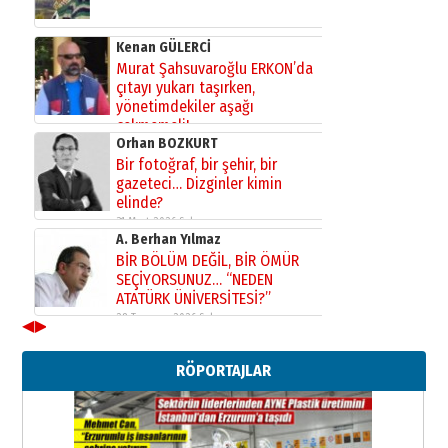
Kenan GÜLERCİ
Murat Şahsuvaroğlu ERKON’da
çıtayı yukarı taşırken,
yönetimdekiler aşağı
çekmemeli!
Orhan BOZKURT
17 Şubat 2026 Salı
Bir fotoğraf, bir şehir, bir
gazeteci… Dizginler kimin
elinde?
31 Mart 2026 Salı
A. Berhan Yılmaz
BİR BÖLÜM DEĞİL, BİR ÖMÜR
SEÇİYORSUNUZ… “NEDEN
ATATÜRK ÜNİVERSİTESİ?”
28 Temmuz 2026 Salı
◀
▶
Ahmet Gökhan YAZICI
Ahmed Yesevi’den bir Alperen…
RÖPORTAJLAR
”Reisimiz” idi… Hakka yürüdü.!
26 Mart 2026 Perşembe
Cem Bakırcı