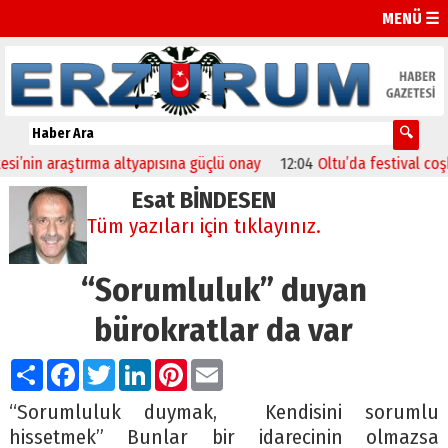
MENÜ ☰
nin araştırma altyapısına güçlü onay
12:04
Oltu’da festival coşkusu
Esat BİNDESEN
Tüm yazıları için tıklayınız.
“Sorumluluk” duyan
bürokratlar da var
Paylaş
Facebook
Twitter
LinkedIn
Pinterest
Email
“Sorumluluk duymak, Kendisini sorumlu
hissetmek” Bunlar bir idarecinin olmazsa