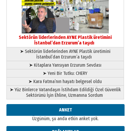
Ardında bıraktığı hatıralarıyla
gönül adamı Faruk Terzioğlu!
13 Mayıs 2026 Çarşamba
Esat BİNDESEN
Başkan Sekmen’den Erzurum’a
bir vizyon proje daha!
Sektörün liderlerinden AYNE Plastik üretimini
02 Ağustos 2026 Pazar
İstanbul’dan Erzurum’a taşıdı
➤ Sektörün liderlerinden AYNE Plastik üretimini
İstanbul’dan Erzurum’a taşıdı
➤ Kitaplara Yansıyan Erzurum Sevdası
➤ Yeni Bir Tutku: CHERY
➤ Kara Fatma’nın hayatı belgesel oldu
➤ Yüz Binlerce Vatandaşın İstihdam Edildiği Özel Güvenlik
Sektörünü İşin Ehline, Uzmanına Sordum
ANKET
Üzgünüm, şu anda etkin anket yok.