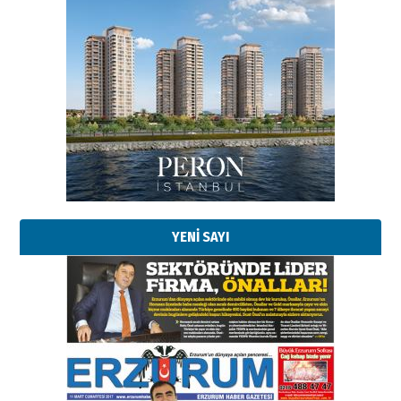
Esat BİNDESEN
Başkan Sekmen’den Erzurum’a
bir vizyon proje daha!
02 Ağustos 2026 Pazar
Kadir SABUNCUOĞLU
Erzurumspor’un köşe taşları
29 Haziran 2026 Pazartesi
YENİ SAYI
Kenan GÜLERCİ
Murat Şahsuvaroğlu ERKON’da
çıtayı yukarı taşırken,
yönetimdekiler aşağı
çekmemeli!
Orhan BOZKURT
17 Şubat 2026 Salı
Bir fotoğraf, bir şehir, bir
gazeteci… Dizginler kimin
elinde?
31 Mart 2026 Salı