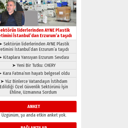
gönül adamı Faruk Terzioğlu!
13 Mayıs 2026 Çarşamba
Esat BİNDESEN
Başkan Sekmen’den Erzurum’a
ektörün liderlerinden AYNE Plastik
bir vizyon proje daha!
etimini İstanbul’dan Erzurum’a taşıdı
02 Ağustos 2026 Pazar
➤ Sektörün liderlerinden AYNE Plastik
retimini İstanbul’dan Erzurum’a taşıdı
➤ Kitaplara Yansıyan Erzurum Sevdası
➤ Yeni Bir Tutku: CHERY
 Kara Fatma’nın hayatı belgesel oldu
➤ Yüz Binlerce Vatandaşın İstihdam
Edildiği Özel Güvenlik Sektörünü İşin
Ehline, Uzmanına Sordum
ANKET
Üzgünüm, şu anda etkin anket yok.
BAĞLANTILAR