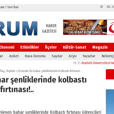
m / Seri İlan
📆 08.0
Ekonomi
Etkinlikler
İlçeler
Kültür-Sanat
Magazin
ar
Anket
Hava Durumu
Sayılar
Arşiv
Yazarlar
Nöbetçi
18:35
Atatürk Üniversitesi’nin araşt
Flaş
,
Toplum
»
Erzurum’da bahar şenliklerinde kolbastı fırtınası!..
ar şenliklerinde kolbastı
fırtınası!..
lenen bahar şenliklerinde Kolbastı fırtınası öğrencileri