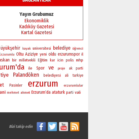
Yayın Grubumuz
Ekonomiklik
Kadıköy Gazetesi
Kartal Gazetesi
üyükşehir
belediye
universitesi
öğrenci
kayak
Oltu
Aziziye
yeni
oldu
erzurumspor
il
Erzurumlu
askan
bir
Eğitim
icin
polis
mhp
milletvekili
kar
zurum'da
ve
Spor
ile
ak parti
proje
Palandöken
tiye
belediyesi
ali
turkiye
erzurum
ret
Pasinler
erzurumlular
ani
Erzurum’da
ataturk
vali
ahmet
parti
mehmet
Bizi takip edin