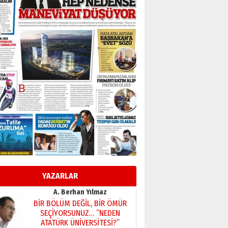
A. Berhan Yılmaz
BİR BÖLÜM DEĞİL, BİR ÖMÜR
SEÇİYORSUNUZ… “NEDEN
ATATÜRK ÜNİVERSİTESİ?”
28 Temmuz 2026 Salı
Ahmet Gökhan YAZICI
Ahmed Yesevi’den bir
Alperen… ”Reisimiz” idi…
Hakka yürüdü.!
26 Mart 2026 Perşembe
Cem Bakırcı
Ardında bıraktığı hatıralarıyla
gönül adamı Faruk Terzioğlu!
13 Mayıs 2026 Çarşamba
Esat BİNDESEN
Başkan Sekmen’den Erzurum’a
bir vizyon proje daha!
YAZARLAR
02 Ağustos 2026 Pazar
Kadir SABUNCUOĞLU
Erzurumspor’un köşe taşları
29 Haziran 2026 Pazartesi