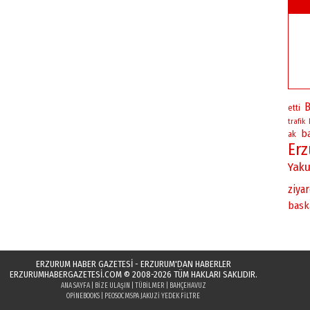
B
etti
trafik
b
ak
Er
Yaku
ziya
bask
ERZURUM HABER GAZETESİ - ERZURUM'DAN HABERLER
ERZURUMHABERGAZETESI.COM
© 2008-2026 TÜM HAKLARI SAKLIDIR.
ANA SAYFA
|
BIZE ULAŞIN
|
TÜBILMER
|
BAHÇEHAVUZ
OPINEBOOKS
|
PEOSOC
MSPA JAKUZI YEDEK FILTRE