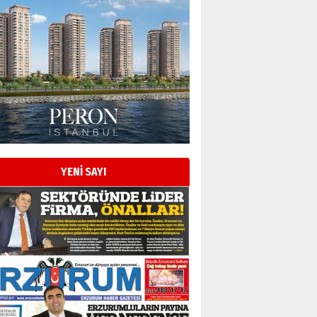
Esat BİNDESEN
Başkan Sekmen’den Erzurum’a
bir vizyon proje daha!
02 Ağustos 2026 Pazar
Kadir SABUNCUOĞLU
Erzurumspor’un köşe taşları
29 Haziran 2026 Pazartesi
YENİ SAYI
Kenan GÜLERCİ
Murat Şahsuvaroğlu ERKON’da
çıtayı yukarı taşırken,
yönetimdekiler aşağı
çekmemeli!
Orhan BOZKURT
17 Şubat 2026 Salı
Bir fotoğraf, bir şehir, bir
gazeteci… Dizginler kimin
elinde?
31 Mart 2026 Salı