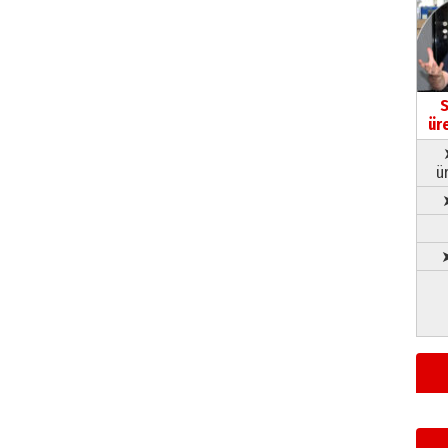
S
ür
ü
➤