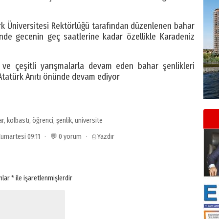
ürk Üniversitesi Rektörlüğü tarafından düzenlenen bahar
iğinde gecenin geç saatlerine kadar özellikle Karadeniz
ğı ve çeşitli yarışmalarla devam eden bahar şenlikleri
 Atatürk Anıtı önünde devam ediyor
ar
,
kolbastı
,
öğrenci
,
şenlik
,
universite
 Cumartesi 09:11 · 💬 0 yorum ·
⎙ Yazdır
anlar
*
ile işaretlenmişlerdir