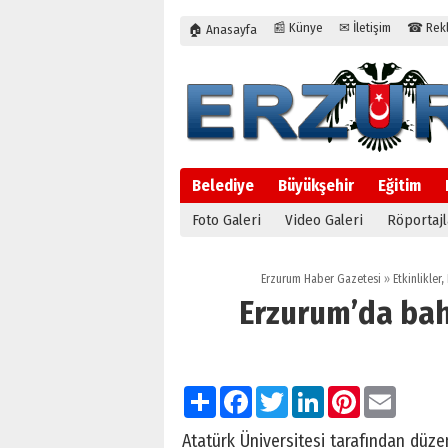
📰 Künye
✉ İletişim
☎ Rekla
🏠 Anasayfa
Belediye
Büyükşehir
Eğitim
Foto Galeri
Video Galeri
Röportajl
Erzurum Haber Gazetesi
»
Etkinlikler
,
Erzurum’da bah
Paylaş
Facebook
Twitter
LinkedIn
Pinterest
Email
Atatürk Üniversitesi tarafından düzen