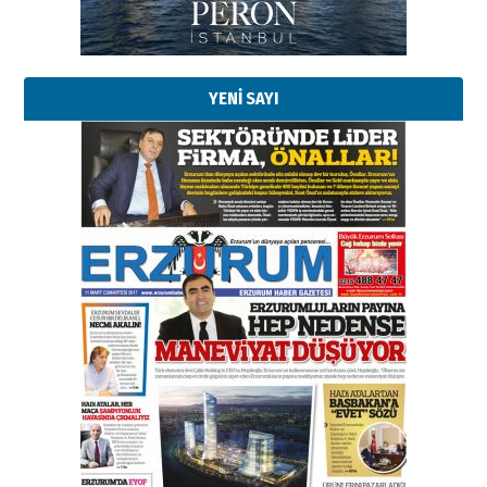
Kadir SABUNCUOĞLU
Erzurumspor’un köşe taşları
29 Haziran 2026 Pazartesi
YENİ SAYI
Kenan GÜLERCİ
Murat Şahsuvaroğlu ERKON’da
çıtayı yukarı taşırken,
yönetimdekiler aşağı
çekmemeli!
Orhan BOZKURT
17 Şubat 2026 Salı
Bir fotoğraf, bir şehir, bir
gazeteci… Dizginler kimin
elinde?
31 Mart 2026 Salı
A. Berhan Yılmaz
BİR BÖLÜM DEĞİL, BİR ÖMÜR
SEÇİYORSUNUZ… “NEDEN
ATATÜRK ÜNİVERSİTESİ?”
28 Temmuz 2026 Salı
Ahmet Gökhan YAZICI
Ahmed Yesevi’den bir Alperen…
”Reisimiz” idi… Hakka yürüdü.!
26 Mart 2026 Perşembe