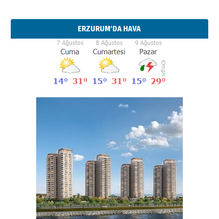
ERZURUM'DA HAVA
Esat BİNDESEN
Başkan Sekmen’den Erzurum’a
bir vizyon proje daha!
02 Ağustos 2026 Pazar