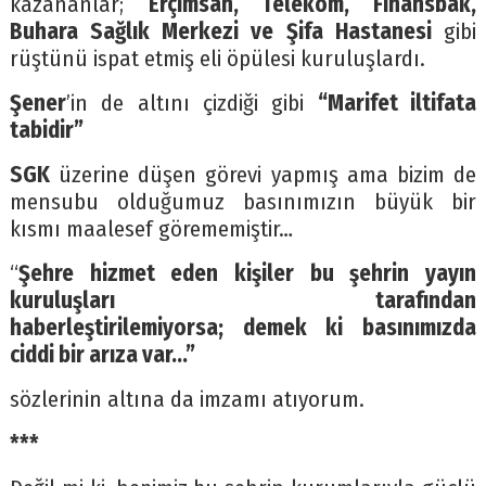
kazananlar;
Erçimsan, Telekom, Finansbak,
Buhara Sağlık Merkezi ve Şifa Hastanesi
gibi
rüştünü ispat etmiş eli öpülesi kuruluşlardı.
Şener
’in de altını çizdiği gibi
“Marifet iltifata
tabidir”
SGK
üzerine düşen görevi yapmış ama bizim de
mensubu olduğumuz basınımızın büyük bir
kısmı maalesef görememiştir…
“
Şehre hizmet eden kişiler bu şehrin yayın
kuruluşları tarafından
haberleştirilemiyorsa; demek ki basınımızda
ciddi bir arıza var…”
sözlerinin altına da imzamı atıyorum.
***