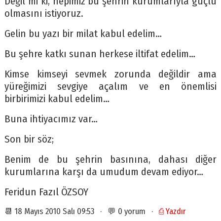
Değil mi ki, hepimiz bu şehrin kurumlarıyla güçlü
olmasını istiyoruz.
Gelin bu yazı bir milat kabul edelim…
Bu şehre katkı sunan herkese iltifat edelim…
Kimse kimseyi sevmek zorunda değildir ama
yüreğimizi sevgiye açalım ve en önemlisi
birbirimizi kabul edelim…
Buna ihtiyacımız var…
Son bir söz;
Benim de bu şehrin basınına, dahası diğer
kurumlarına karşı da umudum devam ediyor…
Feridun Fazıl ÖZSOY
📆 18 Mayıs 2010 Salı 09:53 · 💬 0 yorum ·
⎙ Yazdır