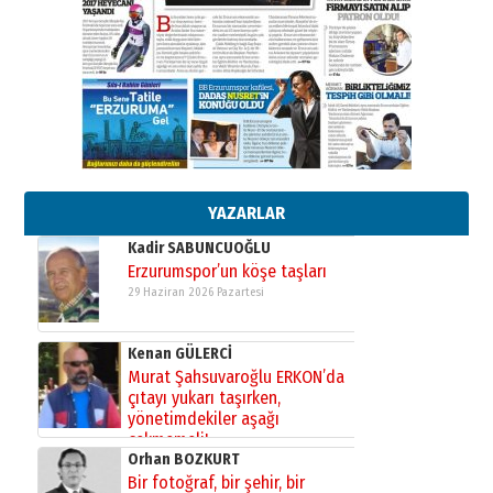
Cem Bakırcı
Ardında bıraktığı hatıralarıyla
gönül adamı Faruk Terzioğlu!
13 Mayıs 2026 Çarşamba
Esat BİNDESEN
Başkan Sekmen’den Erzurum’a
bir vizyon proje daha!
02 Ağustos 2026 Pazar
YAZARLAR
Kadir SABUNCUOĞLU
Erzurumspor’un köşe taşları
29 Haziran 2026 Pazartesi
Kenan GÜLERCİ
Murat Şahsuvaroğlu ERKON’da
çıtayı yukarı taşırken,
yönetimdekiler aşağı
çekmemeli!
Orhan BOZKURT
17 Şubat 2026 Salı
Bir fotoğraf, bir şehir, bir