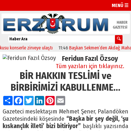
MENÜ ☰
konserle zirveye ulaştı
11:46
Başkan Sekmen’den Akdağ Mahallesi’
Feridun Fazıl Özsoy
Tüm yazıları için tıklayınız.
BİR HAKKIN TESLİMİ ve
BİRBİRİMİZİ KABULLENME…
Paylaş
Facebook
Twitter
LinkedIn
Pinterest
Email
Gazeteci meslektaşım Mehmet Şener, Palandöken
Gazetesindeki köşesinde
“Başka bir şey değil, ‘şu
kıskançlık illeti’ bizi bitiriyor”
başlıklı yazısında