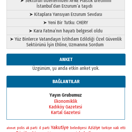
➤ Sektörün liderlerinden AYNE Plastik üretimini
İstanbul’dan Erzurum’a taşıdı
➤ Kitaplara Yansıyan Erzurum Sevdası
➤ Yeni Bir Tutku: CHERY
➤ Kara Fatma’nın hayatı belgesel oldu
➤ Yüz Binlerce Vatandaşın İstihdam Edildiği Özel Güvenlik
Sektörünü İşin Ehline, Uzmanına Sordum
ANKET
Üzgünüm, şu anda etkin anket yok.
BAĞLANTILAR
Yayın Grubumuz
Ekonomiklik
Kadıköy Gazetesi
Kartal Gazetesi
Yakutiye
Aziziye
vali
polis
il
belediyesi
ahmet
ak parti
parti
turkiye
etti