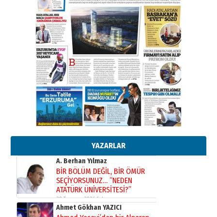
Bir fotoğraf, bir şehir, bir
gazeteci… Dizginler kimin
elinde?
31 Mart 2026 Salı
A. Berhan Yılmaz
BİR BÖLÜM DEĞİL, BİR ÖMÜR
SEÇİYORSUNUZ… “NEDEN
ATATÜRK ÜNİVERSİTESİ?”
28 Temmuz 2026 Salı
Ahmet Gökhan YAZICI
Ahmed Yesevi’den bir Alperen…
”Reisimiz” idi… Hakka yürüdü.!
26 Mart 2026 Perşembe
Cem Bakırcı
YAZARLAR
Ardında bıraktığı hatıralarıyla
gönül adamı Faruk Terzioğlu!
13 Mayıs 2026 Çarşamba
Esat BİNDESEN
Başkan Sekmen’den Erzurum’a
bir vizyon proje daha!
02 Ağustos 2026 Pazar