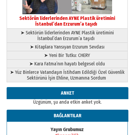
”Reisimiz” idi… Hakka yürüdü.!
26 Mart 2026 Perşembe
Cem Bakırcı
Sektörün liderlerinden AYNE Plastik üretimini
Ardında bıraktığı hatıralarıyla
İstanbul’dan Erzurum’a taşıdı
gönül adamı Faruk Terzioğlu!
➤ Sektörün liderlerinden AYNE Plastik üretimini
13 Mayıs 2026 Çarşamba
İstanbul’dan Erzurum’a taşıdı
Esat BİNDESEN
➤ Kitaplara Yansıyan Erzurum Sevdası
Başkan Sekmen’den Erzurum’a
➤ Yeni Bir Tutku: CHERY
bir vizyon proje daha!
➤ Kara Fatma’nın hayatı belgesel oldu
02 Ağustos 2026 Pazar
➤ Yüz Binlerce Vatandaşın İstihdam Edildiği Özel Güvenlik
Sektörünü İşin Ehline, Uzmanına Sordum
ANKET
Üzgünüm, şu anda etkin anket yok.
BAĞLANTILAR
Yayın Grubumuz