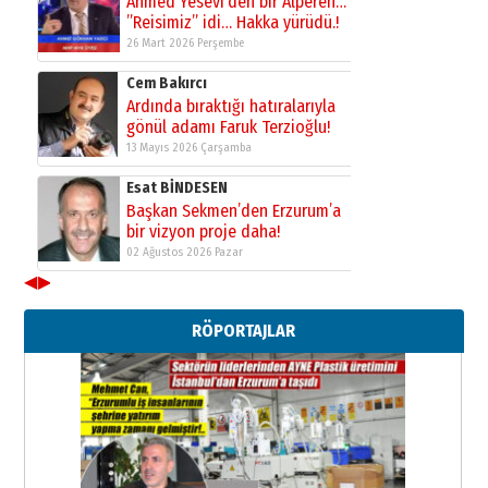
Kadir SABUNCUOĞLU
Erzurumspor’un köşe taşları
29 Haziran 2026 Pazartesi
Kenan GÜLERCİ
Murat Şahsuvaroğlu ERKON’da
çıtayı yukarı taşırken,
yönetimdekiler aşağı
çekmemeli!
Orhan BOZKURT
17 Şubat 2026 Salı
Bir fotoğraf, bir şehir, bir
gazeteci… Dizginler kimin
◀
▶
elinde?
31 Mart 2026 Salı
RÖPORTAJLAR
A. Berhan Yılmaz
BİR BÖLÜM DEĞİL, BİR ÖMÜR
SEÇİYORSUNUZ… “NEDEN
ATATÜRK ÜNİVERSİTESİ?”
28 Temmuz 2026 Salı
Ahmet Gökhan YAZICI
Ahmed Yesevi’den bir Alperen…