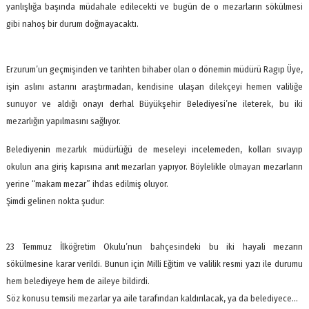
yanlışlığa başında müdahale edilecekti ve bugün de o mezarların sökülmesi
gibi nahoş bir durum doğmayacaktı.
Erzurum’un geçmişinden ve tarihten bihaber olan o dönemin müdürü Ragıp Üye,
işin aslını astarını araştırmadan, kendisine ulaşan dilekçeyi hemen valiliğe
sunuyor ve aldığı onayı derhal Büyükşehir Belediyesi’ne ileterek, bu iki
mezarlığın yapılmasını sağlıyor.
Belediyenin mezarlık müdürlüğü de meseleyi incelemeden, kolları sıvayıp
okulun ana giriş kapısına anıt mezarları yapıyor. Böylelikle olmayan mezarların
yerine “makam mezar” ihdas edilmiş oluyor.
Şimdi gelinen nokta şudur:
23 Temmuz İlköğretim Okulu’nun bahçesindeki bu iki hayali mezarın
sökülmesine karar verildi. Bunun için Milli Eğitim ve valilik resmi yazı ile durumu
hem belediyeye hem de aileye bildirdi.
Söz konusu temsili mezarlar ya aile tarafından kaldırılacak, ya da belediyece…