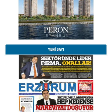
Esat BİNDESEN
Başkan Sekmen’den Erzurum’a
bir vizyon proje daha!
YENİ SAYI
02 Ağustos 2026 Pazar
Kadir SABUNCUOĞLU
Erzurumspor’un köşe taşları
29 Haziran 2026 Pazartesi
Kenan GÜLERCİ
Murat Şahsuvaroğlu ERKON’da
çıtayı yukarı taşırken,
yönetimdekiler aşağı
çekmemeli!
Orhan BOZKURT
17 Şubat 2026 Salı