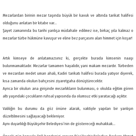
Mezarlardan birinin mezar taşında büyük bir kavuk ve altında tarikat halifesi
olduğunu anlatan bir kitabe var…
Şayet zamanında bu tarihi yanlışa müdahale edilmez ise, birkaç yıla kalmaz o
mezarlar türbe hükmüne kavuşur ve eline bez parçasını alan himmet için koşar!
Artık kimseye de anlatamazsınız ki, gerçekte burada kimsenin naaşı
bulunmamaktadır. Mezarlar tamamen hayalidir, yani makam mezardır. Türbeden
ve mezardan medet uman ahali, Kadiri tarikatı halifesi burada yatıyor diyerek,
kısa zamanda okulun bahçesini ziyaretgaha dönüştürecektir.
Ayrıca bir okulun ana girişinde mezarlıkların bulunması, o okulda eğitim gören
altı yaşındaki çocukların ruhsal yapısında da olumsuz etki yaratacağı açıktır.
Valiliğin bu durumu da göz önüne alarak, vaktiyle yapılan bir yanlışın
düzeltilmesini sağlayacağı bekleniyor.
Aynı duyarlılığı Büyükşehir Belediyesi’nin de göstereceği muhakkak…