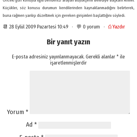
Önceki gün konuyla ilgili bendenizi arayan Büyükşehir Belediye Başkanı Ahmet
Küçükler, söz konusu durumun kendilerinden kaynaklanmadığını belirterek,
buna rağmen yanlışı düzeltmek için gereken girişimleri başlattığını söyledi.
📆 28 Eylül 2009 Pazartesi 10:49 · 💬 0 yorum ·
⎙ Yazdır
Bir yanıt yazın
E-posta adresiniz yayınlanmayacak.
Gerekli alanlar
*
ile
işaretlenmişlerdir
Yorum
*
Ad
*