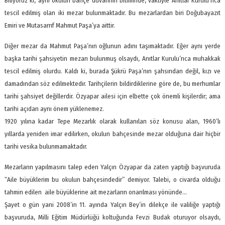
Biliyoruz ki, aynı okulun bahçe duvarının bitiminde, vaktiyle Anıtlar Kurulu’nca
tescil edilmiş olan iki mezar bulunmaktadır. Bu mezarlardan biri Doğubayazıt
Emiri ve Mutasarrıf Mahmut Paşa’ya aittir.
Diğer mezar da Mahmut Paşa’nın oğlunun adını taşımaktadır. Eğer aynı yerde
başka tarihi şahsiyetin mezarı bulunmuş olsaydı, Anıtlar Kurulu’nca muhakkak
tescil edilmiş olurdu. Kaldı ki, burada Şükrü Paşa’nın şahsından değil, kızı ve
damadından söz edilmektedir. Tarihçilerin bildirdiklerine göre de, bu merhumlar
tarihi şahsiyet değillerdir. Özyapar ailesi için elbette çok önemli kişilerdir; ama
tarihi açıdan aynı önem yüklenemez.
1920 yılına kadar Tepe Mezarlık olarak kullanılan söz konusu alan, 1960’lı
yıllarda yeniden imar edilirken, okulun bahçesinde mezar olduğuna dair hiçbir
tarihi vesika bulunmamaktadır.
Mezarların yapılmasını talep eden Yalçın Özyapar da zaten yaptığı başvuruda
“Aile büyüklerim bu okulun bahçesindedir” demiyor. Talebi, o civarda olduğu
tahmin edilen aile büyüklerine ait mezarların onarılması yönünde…
Şayet o gün yani 2008’in 11. ayında Yalçın Bey’in dilekçe ile valiliğe yaptığı
başvuruda, Milli Eğitim Müdürlüğü koltuğunda Fevzi Budak oturuyor olsaydı,