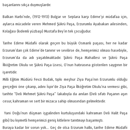
başarılarını sıkça duymuşlardır.
Balkan Harbi’nde, (1912-1913) Bulgar ve Sırplara karşı Edirne’yi müdafaa için,
aylarca mücadele veren Mehmed Şükrü Paşa, Erzurumlu Ayabakan ailesinden,
Kolağası (kıdemli yüzbaşı) Mustafa Bey’in tek çocuğudur.
Tarihe Edirne Müdafii olarak geçen bu büyük Osmanlı paşası, her ne kadar
Erzurum’dan çok Edirne’de tanınır ve sevilirse de, hemşerimiz olması hasebiyle,
Erzurum’da da adı yaşatılmaktadır. Şükrü Paşa Mahallesi ve Şükrü Paşa
İlköğretim Okulu ve Şükrü Paşa Lisesi, O’nun hatırasına gösterilen saygının bir
işaretidir.
Milli Eğitim Müdürü Fevzi Budak, tıpkı meşhur Ziya Paşa’nın Erzurumlu olduğu
gerçeğini öne çıkarıp, adını İspir’de Ziya Paşa İlköğretim Okulu’na vermesi gibi,
tarihte “Deli Mehmet Şükrü Paşa” lakabıyla da anılan (Deli sıfatı Paşanın aşırı
cesur, kahraman ve sert bir mizaca sahip olmasından gelmektedir.
Yani Doğu’nun düşman işgalinden kurtuluşundaki kahraman Deli Halit Paşa
gibi) bu kıymetli hemşerimizi geniş kitlelere tanıtmayı başarmıştı.
Buraya kadar bir sorun yok… Geç de olsa Erzurum halkı, tarihe Edirne Müdafii