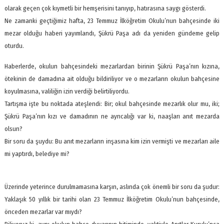
olarak geçen çok kıymetli bir hemşerisini tanıyıp, hatırasına saygı gösterdi.
Ne zamanki geçtiğimiz hafta, 23 Temmuz İlköğretim Okulu’nun bahçesinde iki
mezar olduğu haberi yayımlandı, Şükrü Paşa adı da yeniden gündeme gelip
oturdu.
Haberlerde, okulun bahçesindeki mezarlardan birinin Şükrü Paşa’nın kızına,
ötekinin de damadına ait olduğu bildiriliyor ve o mezarların okulun bahçesine
koyulmasına, valiliğin izin verdiği belirtiliyordu.
Tartışma işte bu noktada ateşlendi: Bir; okul bahçesinde mezarlık olur mu, iki;
Şükrü Paşa’nın kızı ve damadının ne ayrıcalığı var ki, naaşları anıt mezarda
olsun?
Bir soru da şuydu: Bu anıt mezarların inşasına kim izin vermişti ve mezarları aile
mi yaptırdı, belediye mi?
Üzerinde yeterince durulmamasına karşın, aslında çok önemli bir soru da şudur:
Yaklaşık 50 yıllık bir tarihi olan 23 Temmuz İlköğretim Okulu’nun bahçesinde,
önceden mezarlar var mıydı?