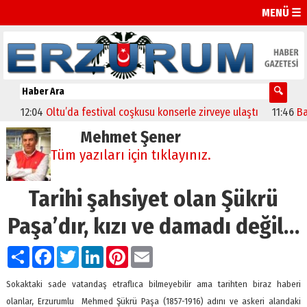
MENÜ ☰
12:04
Oltu’da festival coşkusu konserle zirveye ulaştı
11:46
Başkan 
Mehmet Şener
Tüm yazıları için tıklayınız.
Tarihi şahsiyet olan Şükrü
Paşa’dır, kızı ve damadı değil…
Paylaş
Facebook
Twitter
LinkedIn
Pinterest
Email
Sokaktaki sade vatandaş etraflıca bilmeyebilir ama tarihten biraz haberi
olanlar, Erzurumlu Mehmed Şükrü Paşa (1857-1916) adını ve askeri alandaki