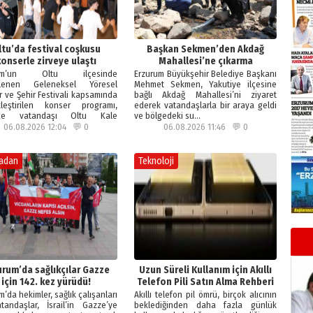
ltu’da festival coşkusu
Başkan Sekmen’den Akdağ
konserle zirveye ulaştı
Mahallesi’ne çıkarma
rum’un Oltu ilçesinde
Erzurum Büyükşehir Belediye Başkanı
lenen Geleneksel Yöresel
Mehmet Sekmen, Yakutiye ilçesine
r ve Şehir Festivali kapsamında
bağlı Akdağ Mahallesi’ni ziyaret
kleştirilen konser programı,
ederek vatandaşlarla bir araya geldi
erce vatandaşı Oltu Kale
ve bölgedeki su…
ı’nda bir…
06.08.2026 12:04 💬 0
06.08.2026 11:46 💬 0
adan
Teknoloji
urum’da sağlıkçılar Gazze
Uzun Süreli Kullanım için Akıllı
için 142. kez yürüdü!
Telefon Pili Satın Alma Rehberi
m’da hekimler, sağlık çalışanları
Akıllı telefon pil ömrü, birçok alıcının
andaşlar, İsrail’in Gazze’ye
beklediğinden daha fazla günlük