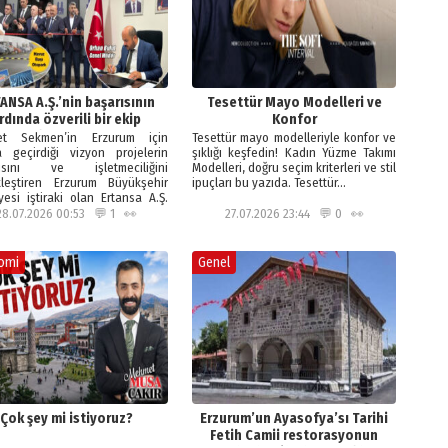
ANSA A.Ş.’nin başarısının
Tesettür Mayo Modelleri ve
rdında özverili bir ekip
Konfor
çalışması var!
t Sekmen’in Erzurum için
Tesettür mayo modelleriyle konfor ve
 geçirdiği vizyon projelerin
şıklığı keşfedin! Kadın Yüzme Takımı
pısını ve işletmeciliğini
Modelleri, doğru seçim kriterleri ve stil
kleştiren Erzurum Büyükşehir
ipuçları bu yazıda. Tesettür…
yesi iştiraki olan Ertansa A.Ş.
n…
28.07.2026 00:53 💬 1 👀
27.07.2026 23:44 💬 0 👀
omi
Genel
Çok şey mi istiyoruz?
Erzurum’un Ayasofya’sı Tarihi
Fetih Camii restorasyonun