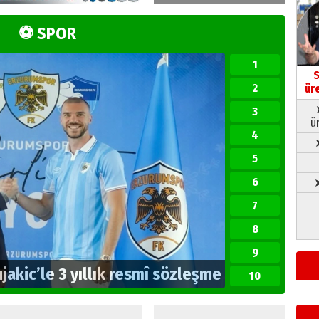
⚽ SPOR
1
S
2
ür
3
ü
4
5
6
➤
7
8
9
i sezon formasını tanıttı
10