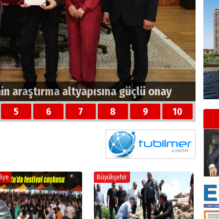
nin araştırma altyapısına güçlü onay
5
6
7
8
9
10
iye
Büyükşehir