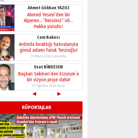
28 Temmuz 2026 Salı
Ahmet Gökhan YAZICI
Ahmed Yesevi’den bir
Alperen… ”Reisimiz” idi…
Hakka yürüdü.!
26 Mart 2026 Perşembe
Cem Bakırcı
Ardında bıraktığı hatıralarıyla
gönül adamı Faruk Terzioğlu!
13 Mayıs 2026 Çarşamba
Esat BİNDESEN
Başkan Sekmen’den Erzurum’a
bir vizyon proje daha!
02 Ağustos 2026 Pazar
◀
▶
Kadir SABUNCUOĞLU
Erzurumspor’un köşe taşları
RÖPORTAJLAR
29 Haziran 2026 Pazartesi
Kenan GÜLERCİ
Murat Şahsuvaroğlu ERKON’da