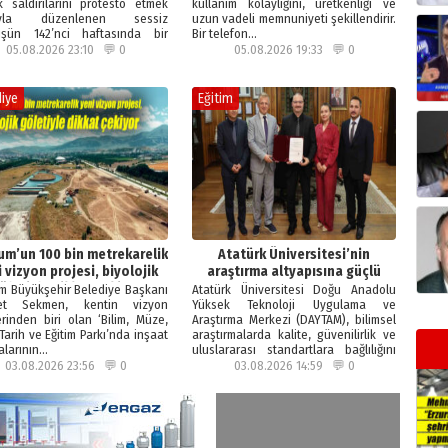
k saldırılarını protesto etmek
kullanım kolaylığını, üretkenliği ve
ıyla düzenlenen sessiz
uzun vadeli memnuniyeti şekillendirir.
üşün 142’nci haftasında bir
Bir telefon…
…
05.08.2026 23:10 💬 0
05.08.2026 19:33 💬 0
iye
Eğitim
um’un 100 bin metrekarelik
Atatürk Üniversitesi’nin
 vizyon projesi, biyolojik
araştırma altyapısına güçlü
öletiyle dikkat çekiyor
onay
m Büyükşehir Belediye Başkanı
Atatürk Üniversitesi Doğu Anadolu
et Sekmen, kentin vizyon
Yüksek Teknoloji Uygulama ve
erinden biri olan ‘Bilim, Müze,
Araştırma Merkezi (DAYTAM), bilimsel
Tarih ve Eğitim Parkı’nda inşaat
araştırmalarda kalite, güvenilirlik ve
alarının…
uluslararası standartlara bağlılığını
bir…
03.08.2026 23:56 💬 0
03.08.2026 14:59 💬 0