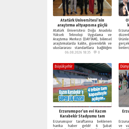
Atatürk Üniversitesi’nin
O
araştırma altyapısına güçlü
onay
Atatürk Üniversitesi Doğu Anadolu
Erzu
Yüksek Teknoloji Uygulama ve
düzen
Araştırma Merkezi (DAYTAM), bilimsel
Ürünle
araştırmalarda kalite, güvenilirlik ve
gerçe
uluslararası standartlara bağlılığını
binl
bir…
Meydan
06.08.2026 18:35 💬 0
Büyükşehir
Düny
Erzurumspor’un evi Kazım
Erz
Karabekir Stadyumu tam
kapasiteyle yeniden açılıyor!
Erzurumspor taraftarına beklenen
Erzuru
harika haber geldi! 6 Şubat
ve vat