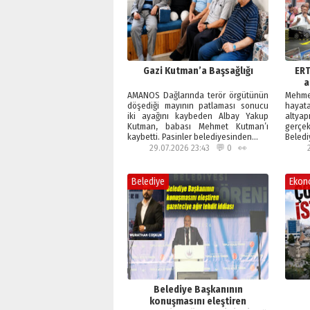
Gazi Kutman’a Başsağlığı
ERT
a
AMANOS Dağlarında terör örgütünün
Mehme
döşediği mayının patlaması sonucu
hayata
iki ayağını kaybeden Albay Yakup
altya
Kutman, babası Mehmet Kutman’ı
gerçe
kaybetti. Pasinler belediyesinden…
Beledi
şehri
29.07.2026 23:43 💬 0 👀
Belediye
Ekon
Belediye Başkanının
konuşmasını eleştiren