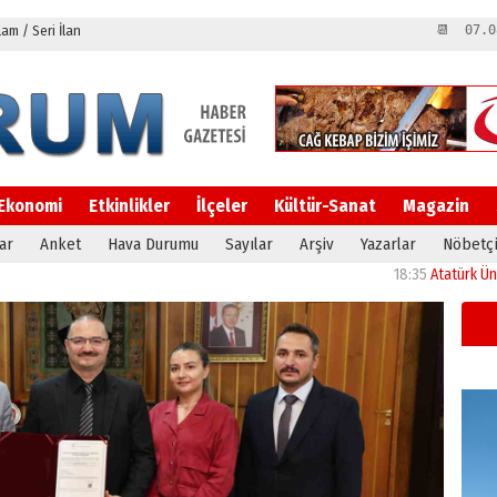
m / Seri İlan
📆 07.0
Ekonomi
Etkinlikler
İlçeler
Kültür-Sanat
Magazin
ar
Anket
Hava Durumu
Sayılar
Arşiv
Yazarlar
Nöbetçi
18:35
Atatürk Üniversitesi’nin ar