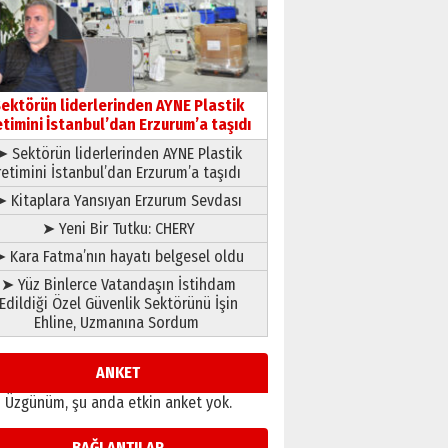
çıtayı yukarı taşırken,
yönetimdekiler aşağı
çekmemeli!
Orhan BOZKURT
17 Şubat 2026 Salı
Bir fotoğraf, bir şehir, bir
gazeteci… Dizginler kimin
ektörün liderlerinden AYNE Plastik
elinde?
etimini İstanbul’dan Erzurum’a taşıdı
31 Mart 2026 Salı
➤ Sektörün liderlerinden AYNE Plastik
A. Berhan Yılmaz
retimini İstanbul’dan Erzurum’a taşıdı
BİR BÖLÜM DEĞİL, BİR ÖMÜR
SEÇİYORSUNUZ… “NEDEN
➤ Kitaplara Yansıyan Erzurum Sevdası
ATATÜRK ÜNİVERSİTESİ?”
➤ Yeni Bir Tutku: CHERY
28 Temmuz 2026 Salı
Ahmet Gökhan YAZICI
 Kara Fatma’nın hayatı belgesel oldu
Ahmed Yesevi’den bir
➤ Yüz Binlerce Vatandaşın İstihdam
Alperen… ”Reisimiz” idi…
Edildiği Özel Güvenlik Sektörünü İşin
Hakka yürüdü.!
Ehline, Uzmanına Sordum
26 Mart 2026 Perşembe
Cem Bakırcı
Ardında bıraktığı hatıralarıyla
ANKET
gönül adamı Faruk Terzioğlu!
Üzgünüm, şu anda etkin anket yok.
13 Mayıs 2026 Çarşamba
Esat BİNDESEN
BAĞLANTILAR