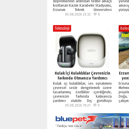
depremlerinin ardından tedbir amaçlı
yöneli
kısıtlanan Kazım Karabekir Stadyumu,
amac
Erzurum Teknik Üniversitesi
yürüy
uzmanlığında…
araya
05.08.2026 23:32 💬 0
Teknoloji
Beled
Kulak İçi Kulaklıklar Çevrenizin
Erzur
Farkında Olmanıza Yardımcı
yeni
Olabilir mi?
g
Kulak içi kulaklıklar, ses oynatımını
Erzuru
çevresel sesle dengelemek üzere
Mehm
tasarlanmış özellikler içerdiğinde,
projel
çevrenizin farkında kalmanıza
Doğa, 
yardımcı olabilir. Dış gürültüyü
çalışm
tamamen…
05.08.2026 19:27 💬 0