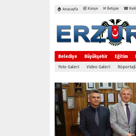
📰 Künye
✉ İletişim
☎ Rekla
🏠 Anasayfa
Belediye
Büyükşehir
Eğitim
Foto Galeri
Video Galeri
Röportajl