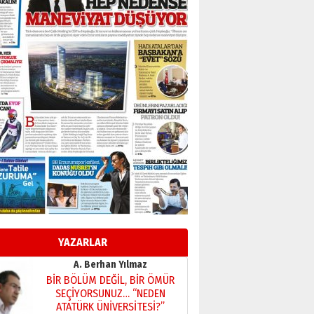
Başkan Sekmen’den Erzurum’a
bir vizyon proje daha!
02 Ağustos 2026 Pazar
Kadir SABUNCUOĞLU
Erzurumspor’un köşe taşları
29 Haziran 2026 Pazartesi
Kenan GÜLERCİ
Murat Şahsuvaroğlu ERKON’da
çıtayı yukarı taşırken,
yönetimdekiler aşağı
çekmemeli!
Orhan BOZKURT
17 Şubat 2026 Salı
Bir fotoğraf, bir şehir, bir
gazeteci… Dizginler kimin
elinde?
YAZARLAR
31 Mart 2026 Salı
A. Berhan Yılmaz
BİR BÖLÜM DEĞİL, BİR ÖMÜR
SEÇİYORSUNUZ… “NEDEN
ATATÜRK ÜNİVERSİTESİ?”