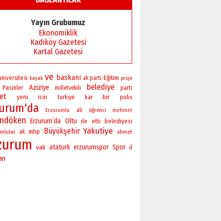
Başkan Sekmen’den Erzurum’a
bir vizyon proje daha!
Yayın Grubumuz
02 Ağustos 2026 Pazar
Ekonomiklik
Kadıköy Gazetesi
Kartal Gazetesi
ve
baskani
universitesi
Eğitim
ak parti
kayak
proje
belediye
Aziziye
Pasinler
milletvekili
parti
ret
yeni
bir
icin
polis
turkiye
kar
zurum'da
ali
öğrenci
Erzurumlu
mehmet
andöken
Erzurum’da
Oltu
ile
belediyesi
etti
Yakutiye
Büyükşehir
mhp
mlular
ak
ahmet
zurum
vali
ataturk
erzurumspor
Spor
il
an