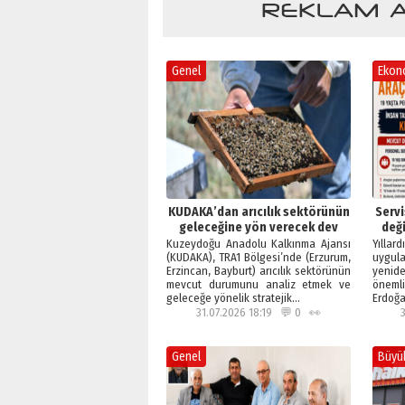
Genel
Ekon
KUDAKA’dan arıcılık sektörünün
Servi
geleceğine yön verecek dev
deği
adım
Kuzeydoğu Anadolu Kalkınma Ajansı
Yıllard
(KUDAKA), TRA1 Bölgesi’nde (Erzurum,
uygul
Erzincan, Bayburt) arıcılık sektörünün
yenid
mevcut durumunu analiz etmek ve
öneml
geleceğe yönelik stratejik…
Erdoğa
31.07.2026 18:19 💬 0 👀
Genel
Büyü