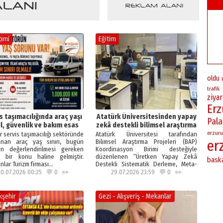
omi
Eğitim
oldu
trafik
ziya
Er
s taşımacılığında araç yaşı
Atatürk Üniversitesinden yapay
Pal
l, güvenlik ve bakım esas
zekâ destekli bilimsel araştırma
alınmalıdır!
çalıştayı!
erzuru
ır servis taşımacılığı sektöründe
Atatürk Üniversitesi tarafından
er
anan araç yaş sınırı, bugün
Bilimsel Araştırma Projeleri (BAP)
en değerlendirilmesi gereken
Koordinasyon Birimi desteğiyle
i bir konu haline gelmiştir.
düzenlenen “Üretken Yapay Zekâ
bask
nlar Turizm firması…
Destekli Sistematik Derleme, Meta-
Analiz ve Bibliyometrik…
30.07.2026 00:25 💬 0 👀
29.07.2026 23:59 💬 0 👀
kşehir
Gezi - Alışveriş - Mekanlar