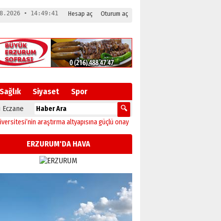
8.2026 • 14:49:42
Hesap aç
Oturum aç
Sağlık
Siyaset
Spor
 Eczane
aştırma altyapısına güçlü onay
12:04
Oltu’da festival coşkusu konserle zirveye 
ERZURUM'DA HAVA