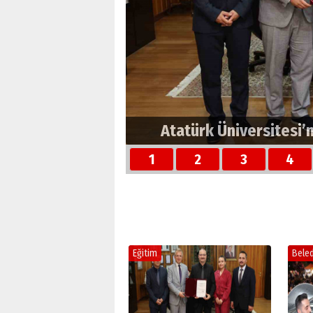
Atatürk Üniversitesi’
1
2
3
4
Eğitim
Beled