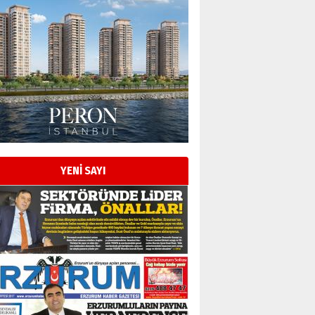
YENİ SAYI
Esat BİNDESEN