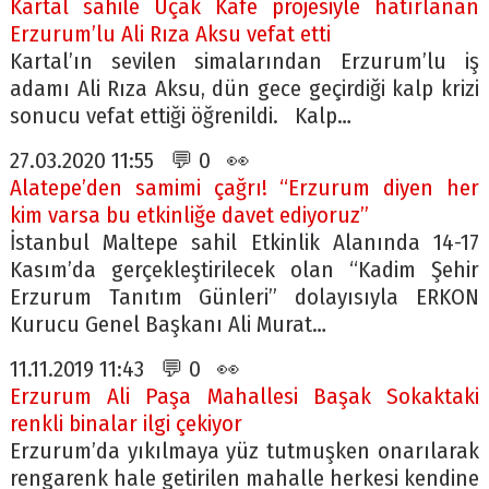
Kartal sahile Uçak Kafe projesiyle hatırlanan
Erzurum’lu Ali Rıza Aksu vefat etti
Kartal’ın sevilen simalarından Erzurum’lu iş
adamı Ali Rıza Aksu, dün gece geçirdiği kalp krizi
sonucu vefat ettiği öğrenildi. Kalp…
27.03.2020 11:55 💬 0 👀
Alatepe’den samimi çağrı! “Erzurum diyen her
kim varsa bu etkinliğe davet ediyoruz”
İstanbul Maltepe sahil Etkinlik Alanında 14-17
Kasım’da gerçekleştirilecek olan “Kadim Şehir
Erzurum Tanıtım Günleri” dolayısıyla ERKON
Kurucu Genel Başkanı Ali Murat…
11.11.2019 11:43 💬 0 👀
Erzurum Ali Paşa Mahallesi Başak Sokaktaki
renkli binalar ilgi çekiyor
Erzurum’da yıkılmaya yüz tutmuşken onarılarak
rengarenk hale getirilen mahalle herkesi kendine