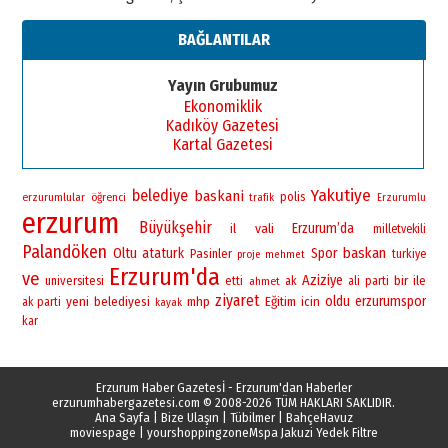
BAĞLANTILAR
Yayın Grubumuz
Ekonomiklik
Kadıköy Gazetesi
Kartal Gazetesi
Yakutiye
belediye
baskani
polis
erzurumlular
öğrenci
trafik
Erzurumlu
erzurum
Büyükşehir
vali
Erzurum’da
il
milletvekili
Palandöken
baskan
Oltu
ataturk
Spor
Pasinler
turkiye
proje
mehmet
Erzurum'da
ve
Aziziye
bir
universitesi
ile
etti
ahmet
ak
ali
parti
ziyaret
yeni
oldu
erzurumspor
belediyesi
mhp
Eğitim
icin
ak parti
kayak
kar
Erzurum Haber Gazetesİ - Erzurum'dan Haberler
erzurumhabergazetesi.com
© 2008-2026 TÜM HAKLARI SAKLIDIR.
Ana Sayfa
|
Bize Ulaşın
|
Tübilmer
|
BahçeHavuz
moviespage
|
yourshoppingzone
Mspa Jakuzi Yedek Filtre