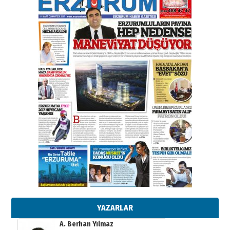
çekmemeli!
Orhan BOZKURT
17 Şubat 2026 Salı
Bir fotoğraf, bir şehir, bir
gazeteci… Dizginler kimin
elinde?
31 Mart 2026 Salı
A. Berhan Yılmaz
BİR BÖLÜM DEĞİL, BİR ÖMÜR
SEÇİYORSUNUZ… “NEDEN
ATATÜRK ÜNİVERSİTESİ?”
28 Temmuz 2026 Salı
Ahmet Gökhan YAZICI
Ahmed Yesevi’den bir Alperen…
”Reisimiz” idi… Hakka yürüdü.!
26 Mart 2026 Perşembe
Cem Bakırcı
Ardında bıraktığı hatıralarıyla
gönül adamı Faruk Terzioğlu!
13 Mayıs 2026 Çarşamba
YAZARLAR
Esat BİNDESEN
Başkan Sekmen’den Erzurum’a