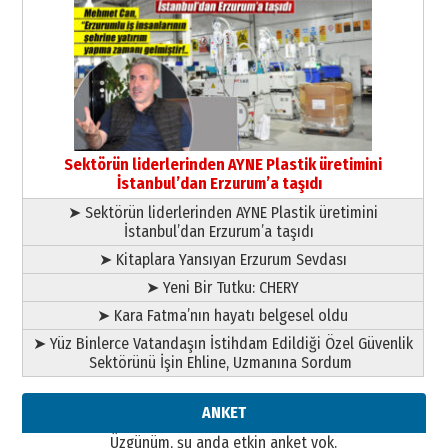
Ahmed Yesevi’den bir Alperen…
”Reisimiz” idi… Hakka yürüdü.!
26 Mart 2026 Perşembe
Cem Bakırcı
Ardında bıraktığı hatıralarıyla
gönül adamı Faruk Terzioğlu!
13 Mayıs 2026 Çarşamba
Sektörün liderlerinden AYNE Plastik üretimini
İstanbul’dan Erzurum’a taşıdı
Esat BİNDESEN
➤ Sektörün liderlerinden AYNE Plastik üretimini
Başkan Sekmen’den Erzurum’a
İstanbul’dan Erzurum’a taşıdı
bir vizyon proje daha!
02 Ağustos 2026 Pazar
➤ Kitaplara Yansıyan Erzurum Sevdası
➤ Yeni Bir Tutku: CHERY
➤ Kara Fatma’nın hayatı belgesel oldu
➤ Yüz Binlerce Vatandaşın İstihdam Edildiği Özel Güvenlik
Sektörünü İşin Ehline, Uzmanına Sordum
ANKET
Üzgünüm, şu anda etkin anket yok.