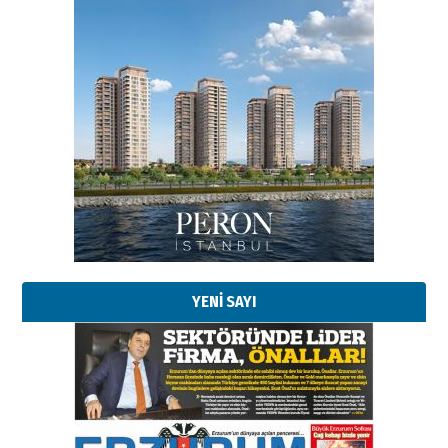
Esat BİNDESEN
Başkan Sekmen’den Erzurum’a
bir vizyon proje daha!
02 Ağustos 2026 Pazar
Kadir SABUNCUOĞLU
YENİ SAYI
Erzurumspor’un köşe taşları
29 Haziran 2026 Pazartesi
Kenan GÜLERCİ
Murat Şahsuvaroğlu ERKON’da
çıtayı yukarı taşırken,
yönetimdekiler aşağı