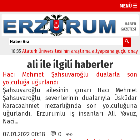
MENÜ ☰
18:35
Atatürk Üniversitesi’nin araştırma altyapısına güçlü onay
12:
ali ile ilgili haberler
Hacı Mehmet Şahsuvaroğlu dualarla son
yolculuğa uğurlandı
Şahsuvaroğlu ailesinin çınarı Hacı Mehmet
Şahsuvaroğlu, sevenlerinin dualarıyla Üsküdar
Karacaahmet mezarlığında son yolculuğuna
uğurlandı. Erzurumlu iş insanları Ali, Yavuz,
Naci…
07.01.2022 00:18 💬 0 👀