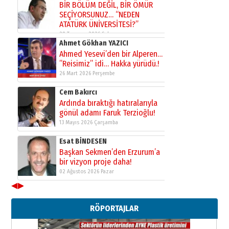
bir vizyon proje daha!
02 Ağustos 2026 Pazar
Kadir SABUNCUOĞLU
Erzurumspor’un köşe taşları
29 Haziran 2026 Pazartesi
Kenan GÜLERCİ
Murat Şahsuvaroğlu ERKON’da
çıtayı yukarı taşırken,
yönetimdekiler aşağı
çekmemeli!
Orhan BOZKURT
17 Şubat 2026 Salı
Bir fotoğraf, bir şehir, bir
gazeteci… Dizginler kimin
elinde?
31 Mart 2026 Salı
A. Berhan Yılmaz
◀
▶
BİR BÖLÜM DEĞİL, BİR ÖMÜR
SEÇİYORSUNUZ… “NEDEN
RÖPORTAJLAR
ATATÜRK ÜNİVERSİTESİ?”
28 Temmuz 2026 Salı
Ahmet Gökhan YAZICI