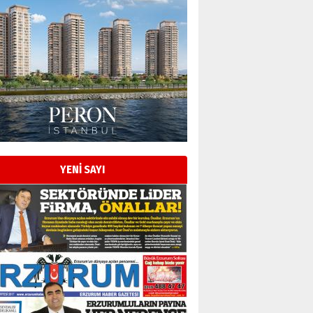
YENİ SAYI
Esat BİNDESEN