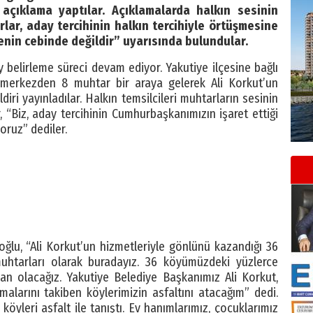
açıklama yaptılar. Açıklamalarda halkın sesinin
rlar, aday tercihinin halkın tercihiyle örtüşmesine
enin cebinde değildir” uyarısında bulundular.
y belirleme süreci devam ediyor. Yakutiye ilçesine bağlı
 merkezden 8 muhtar bir araya gelerek Ali Korkut’un
diri yayınladılar. Halkın temsilcileri muhtarların sesinin
, “Biz, aday tercihinin Cumhurbaşkanımızın işaret ettiği
yoruz” dediler.
ğlu, “Ali Korkut’un hizmetleriyle gönlünü kazandığı 36
 muhtarları olarak buradayız. 36 köyümüzdeki yüzlerce
an olacağız. Yakutiye Belediye Başkanımız Ali Korkut,
alarını takiben köylerimizin asfaltını atacağım” dedi.
köyleri asfalt ile tanıştı. Ev hanımlarımız, çocuklarımız