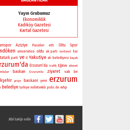
Başkan Sekmen’den Erzurum’a
bir vizyon proje daha!
Yayın Grubumuz
02 Ağustos 2026 Pazar
Ekonomiklik
Kadıköy Gazetesi
Kartal Gazetesi
rumspor
Aziziye
Oltu
Spor
Pasinler
etti
andöken
oldu
universitesi
ak parti
kar
mehmet
ve
Yakutiye
taturk
il
belediyesi
parti
ak
kayak
rzurum'da
Erzurum’da
Eğitim
ahmet
trafik
ziyaret
baskan
vali
bir
mlular
Erzurumlu
erzurum
kşehir
baskani
yeni
proje
belediye
polis
ile
mhp
i
turkiye
milletvekili
Bizi takip edin