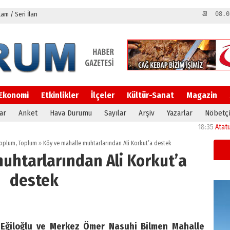
m / Seri İlan
📆 08.0
Ekonomi
Etkinlikler
İlçeler
Kültür-Sanat
Magazin
ar
Anket
Hava Durumu
Sayılar
Arşiv
Yazarlar
Nöbetçi
18:35
Atatürk Ünive
 Toplum
,
Toplum
»
Köy ve mahalle muhtarlarından Ali Korkut’a destek
uhtarlarından Ali Korkut’a
destek
 Eğiloğlu ve Merkez Ömer Nasuhi Bilmen Mahalle