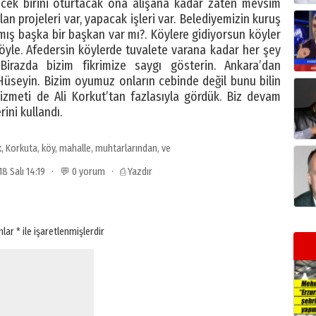
irecek birini oturtacak ona alışana kadar zaten mevsim
an projeleri var, yapacak işleri var. Belediyemizin kuruş
amış başka bir başkan var mı?. Köylere gidiyorsun köyler
 öyle. Afedersin köylerde tuvalete varana kadar her şey
 Birazda bizim fikrimize saygı gösterin. Ankara’dan
üseyin. Bizim oyumuz onların cebinde değil bunu bilin
hizmeti de Ali Korkut’tan fazlasıyla gördük. Biz devam
ini kullandı.
k
,
Korkuta
,
köy
,
mahalle
,
muhtarlarından
,
ve
018 Salı 14:19 · 💬 0 yorum ·
⎙ Yazdır
anlar
*
ile işaretlenmişlerdir