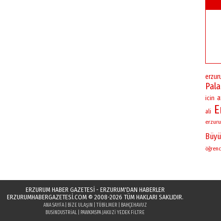
erzu
Pal
a
icin
E
ali
erzuru
Büyü
öğrenc
ERZURUM HABER GAZETESİ - ERZURUM'DAN HABERLER
ERZURUMHABERGAZETESI.COM
© 2008-2026 TÜM HAKLARI SAKLIDIR.
ANA SAYFA
|
BIZE ULAŞIN
|
TÜBILMER
|
BAHÇEHAVUZ
BUSINDUSTRIAL
|
PAWK
MSPA JAKUZI YEDEK FILTRE