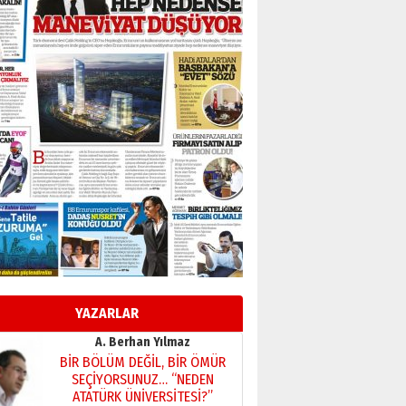
Başkan Sekmen’den Erzurum’a
bir vizyon proje daha!
02 Ağustos 2026 Pazar
Kadir SABUNCUOĞLU
Erzurumspor’un köşe taşları
29 Haziran 2026 Pazartesi
Kenan GÜLERCİ
Murat Şahsuvaroğlu ERKON’da
çıtayı yukarı taşırken,
yönetimdekiler aşağı
çekmemeli!
Orhan BOZKURT
17 Şubat 2026 Salı
Bir fotoğraf, bir şehir, bir
gazeteci… Dizginler kimin
elinde?
YAZARLAR
31 Mart 2026 Salı
A. Berhan Yılmaz
BİR BÖLÜM DEĞİL, BİR ÖMÜR
SEÇİYORSUNUZ… “NEDEN
ATATÜRK ÜNİVERSİTESİ?”