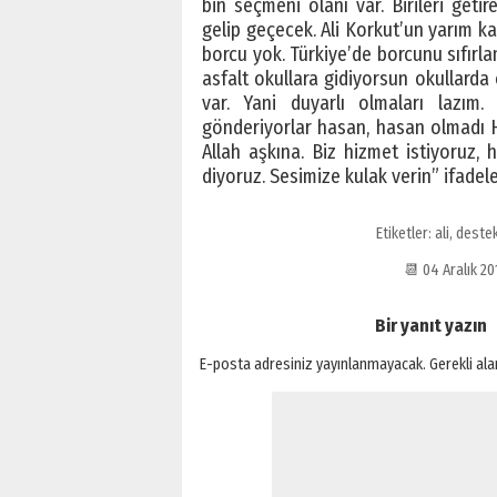
bin seçmeni olanı var. Birileri get
gelip geçecek. Ali Korkut’un yarım kal
borcu yok. Türkiye’de borcunu sıfırl
asfalt okullara gidiyorsun okullarda
var. Yani duyarlı olmaları lazım.
gönderiyorlar hasan, hasan olmadı H
Allah aşkına. Biz hizmet istiyoruz, 
diyoruz. Sesimize kulak verin” ifadeler
Etiketler:
ali
,
deste
📆 04 Aralık 2
Bir yanıt yazın
E-posta adresiniz yayınlanmayacak.
Gerekli al