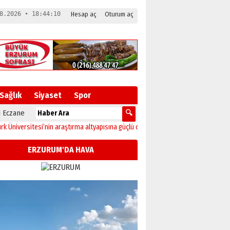
8.2026 • 18:44:11
Hesap aç
Oturum aç
Sağlık
Siyaset
Spor
 Eczane
rsitesi’nin araştırma altyapısına güçlü onay
12:04
Oltu’da festival coşkusu ko
ERZURUM'DA HAVA