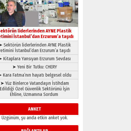
çıtayı yukarı taşırken,
yönetimdekiler aşağı
çekmemeli!
Orhan BOZKURT
17 Şubat 2026 Salı
Bir fotoğraf, bir şehir, bir
gazeteci… Dizginler kimin
ektörün liderlerinden AYNE Plastik
elinde?
etimini İstanbul’dan Erzurum’a taşıdı
31 Mart 2026 Salı
➤ Sektörün liderlerinden AYNE Plastik
A. Berhan Yılmaz
retimini İstanbul’dan Erzurum’a taşıdı
BİR BÖLÜM DEĞİL, BİR ÖMÜR
SEÇİYORSUNUZ… “NEDEN
➤ Kitaplara Yansıyan Erzurum Sevdası
ATATÜRK ÜNİVERSİTESİ?”
➤ Yeni Bir Tutku: CHERY
28 Temmuz 2026 Salı
Ahmet Gökhan YAZICI
 Kara Fatma’nın hayatı belgesel oldu
Ahmed Yesevi’den bir
➤ Yüz Binlerce Vatandaşın İstihdam
Alperen… ”Reisimiz” idi…
Edildiği Özel Güvenlik Sektörünü İşin
Hakka yürüdü.!
Ehline, Uzmanına Sordum
26 Mart 2026 Perşembe
Cem Bakırcı
Ardında bıraktığı hatıralarıyla
ANKET
gönül adamı Faruk Terzioğlu!
Üzgünüm, şu anda etkin anket yok.
13 Mayıs 2026 Çarşamba
Esat BİNDESEN
BAĞLANTILAR