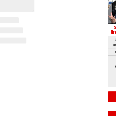
S
ür
ü
➤