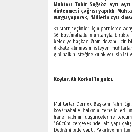
Muhtarı Tahir Sağsöz ayrı ayrı 
dinlenmesi çağrısı yapıldı. Muhta
vurgu yaparak, “Milletin oyu kims
31 Mart seçimleri için partilerde ada
36 köy/mahalle muhtarıyla birlikte
belediye başkanlığının devamı için bil
dikkate alınmasını isteyen muhtarlar
gibi halkın isteğine kulak verilsin isti
Köyler, Ali Korkut’la güldü
Muhtarlar Dernek Başkanı Fahri Eğilo
köy/mahalle halkının temsilcileri,
hane halkının düşüncelerine tercüm
“Gücüm çerçevesinde, alt yapı çalışm
Dediği gibide yaptı. Yakutiye’nin tüm 