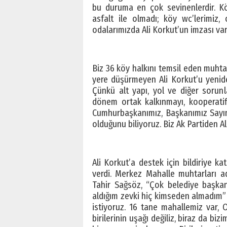
bu duruma en çok sevinenlerdir. Kö
asfalt ile olmadı; köy wc’lerimiz, o
odalarımızda Ali Korkut’un imzası var
Biz 36 köy halkını temsil eden muhta
yere düşürmeyen Ali Korkut’u yenid
Çünkü alt yapı, yol ve diğer sorun
dönem ortak kalkınmayı, kooperatif
Cumhurbaşkanımız, Başkanımız Sayın
olduğunu biliyoruz. Biz Ak Partiden Al
Ali Korkut’a destek için bildiriye k
verdi. Merkez Mahalle muhtarları 
Tahir Sağsöz, “Çok belediye başkanl
aldığım zevki hiç kimseden almadım” d
istiyoruz. 16 tane mahallemiz var, O
birilerinin uşağı değiliz, biraz da bi