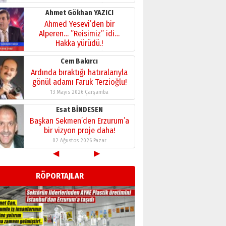
28 Temmuz 2026 Salı
Ahmet Gökhan YAZICI
Ahmed Yesevi’den bir
Alperen… ”Reisimiz” idi…
Hakka yürüdü.!
26 Mart 2026 Perşembe
Cem Bakırcı
Ardında bıraktığı hatıralarıyla
gönül adamı Faruk Terzioğlu!
13 Mayıs 2026 Çarşamba
Esat BİNDESEN
Başkan Sekmen’den Erzurum’a
bir vizyon proje daha!
02 Ağustos 2026 Pazar
◀
▶
Kadir SABUNCUOĞLU
Erzurumspor’un köşe taşları
RÖPORTAJLAR
29 Haziran 2026 Pazartesi
Kenan GÜLERCİ
Murat Şahsuvaroğlu ERKON’da