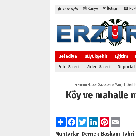
📰 Künye
✉ İletişim
☎ Rekla
🏠 Anasayfa
Belediye
Büyükşehir
Eğitim
Foto Galeri
Video Galeri
Röportajl
Erzurum Haber Gazetesi
»
Manşet
,
Sivil
Köy ve mahalle m
Paylaş
Facebook
Twitter
LinkedIn
Pinterest
Email
Muhtarlar Dernek Başkanı Fahri