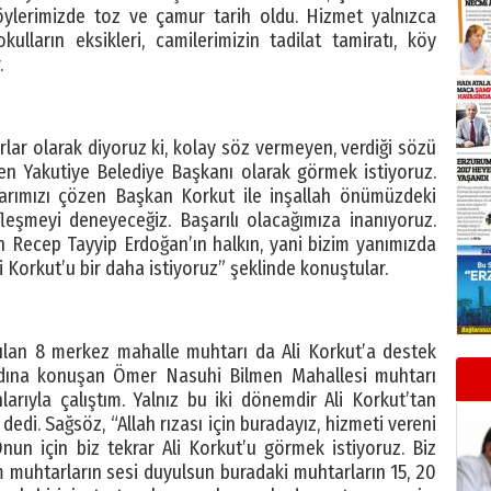
ylerimizde toz ve çamur tarih oldu. Hizmet yalnızca
kulların eksikleri, camilerimizin tadilat tamiratı, köy
.
rlar olarak diyoruz ki, kolay söz vermeyen, verdiği sözü
en Yakutiye Belediye Başkanı olarak görmek istiyoruz.
larımızı çözen Başkan Korkut ile inşallah önümüzdeki
leşmeyi deneyeceğiz. Başarılı olacağımıza inanıyoruz.
 Recep Tayyip Erdoğan’ın halkın, yani bizim yanımızda
i Korkut’u bir daha istiyoruz” şeklinde konuştular.
atılan 8 merkez mahalle muhtarı da Ali Korkut’a destek
adına konuşan Ömer Nasuhi Bilmen Mahallesi muhtarı
arıyla çalıştım. Yalnız bu iki dönemdir Ali Korkut’tan
edi. Sağsöz, “Allah rızası için buradayız, hizmeti vereni
nun için biz tekrar Ali Korkut’u görmek istiyoruz. Biz
zim muhtarların sesi duyulsun buradaki muhtarların 15, 20