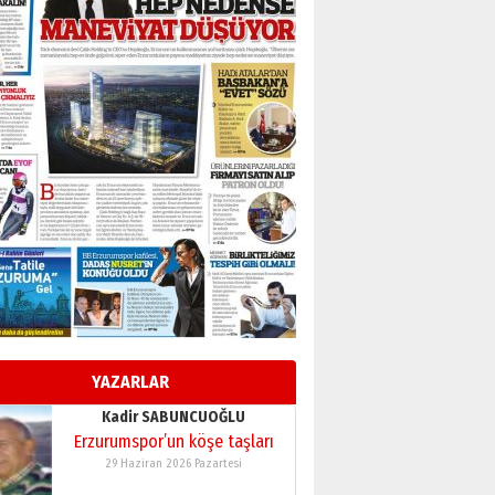
BİR BÖLÜM DEĞİL, BİR ÖMÜR
SEÇİYORSUNUZ… “NEDEN
ATATÜRK ÜNİVERSİTESİ?”
28 Temmuz 2026 Salı
Ahmet Gökhan YAZICI
Ahmed Yesevi’den bir
Alperen… ”Reisimiz” idi…
Hakka yürüdü.!
26 Mart 2026 Perşembe
Cem Bakırcı
Ardında bıraktığı hatıralarıyla
gönül adamı Faruk Terzioğlu!
13 Mayıs 2026 Çarşamba
Esat BİNDESEN
Başkan Sekmen’den Erzurum’a
bir vizyon proje daha!
YAZARLAR
02 Ağustos 2026 Pazar
Kadir SABUNCUOĞLU
Erzurumspor’un köşe taşları
29 Haziran 2026 Pazartesi