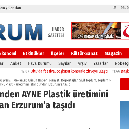
m / Seri İlan
📆 06.0
Ekonomi
Etkinlikler
İlçeler
Kültür-Sanat
Magazin
ar
Anket
Hava Durumu
Sayılar
Arşiv
Yazarlar
Nöbetçi
da festival coşkusu konserle zirveye ulaştı
11:46
Başkan Sekmen’den Akdağ Ma
Alışveriş - Mekanlar
,
Günün Haberi
,
Manşet
,
Röportajlar
,
Sivil Toplum
,
Toplum
»
YNE Plastik üretimini İstanbul’dan Erzurum’a taşıdı
inden AYNE Plastik üretimini
dan Erzurum’a taşıdı