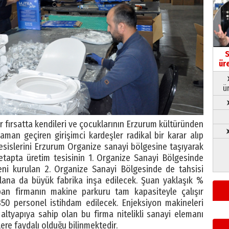
S
ür
ü
er fırsatta kendileri ve çocuklarının Erzurum kültüründen
➤
an geçiren girişimci kardeşler radikal bir karar alıp
 tesislerini Erzurum Organize sanayi bölgesine taşıyarak
k etapta üretim tesisinin 1. Organize Sanayi Bölgesinde
yeni kurulan 2. Organize Sanayi Bölgesinde de tahsisi
alana da büyük fabrika inşa edilecek. Şuan yaklaşık %
an firmanın makine parkuru tam kapasiteyle çalışır
50 personel istihdam edilecek. Enjeksiyon makineleri
 altyapıya sahip olan bu firma nitelikli sanayi elemanı
ere faydalı olduğu bilinmektedir.