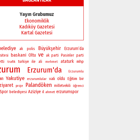
Yayın Grubumuz
Ekonomiklik
Kadıköy Gazetesi
Kartal Gazetesi
belediye
Büyükşehir
Erzurum’da
polis
ak
ve
baskani
Oltu
sitesi
Pasinler
ak parti
parti
ataturk
ile
mhp
etti
turkiye
ali
trafik
mehmet
zurum
Erzurum'da
Erzurumlu
Yakutiye
an
vali
oldu
bir
Eğitim
erzurumlular
Palandöken
ziyaret
milletvekili
öğrenci
proje
Spor
Aziziye
erzurumspor
belediyesi
il
ahmet