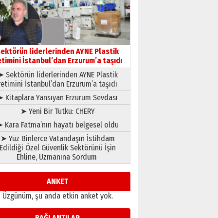
gönül adamı Faruk Terzioğlu!
13 Mayıs 2026 Çarşamba
Esat BİNDESEN
Başkan Sekmen’den Erzurum’a
bir vizyon proje daha!
ektörün liderlerinden AYNE Plastik
02 Ağustos 2026 Pazar
etimini İstanbul’dan Erzurum’a taşıdı
➤ Sektörün liderlerinden AYNE Plastik
retimini İstanbul’dan Erzurum’a taşıdı
➤ Kitaplara Yansıyan Erzurum Sevdası
➤ Yeni Bir Tutku: CHERY
 Kara Fatma’nın hayatı belgesel oldu
➤ Yüz Binlerce Vatandaşın İstihdam
Edildiği Özel Güvenlik Sektörünü İşin
Ehline, Uzmanına Sordum
ANKET
Üzgünüm, şu anda etkin anket yok.
BAĞLANTILAR