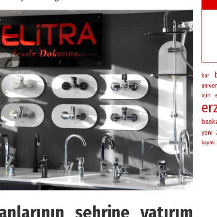
kar
univer
icin
er
bask
yeni
kayak
anlarının şehrine yatırım