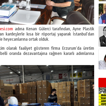
esi.com
adına Kenan Gülerci tarafından, Ayne Plastik
an kardeşlerle kısa bir röportaj yaparak İstanbul’dan
de heyecanlarına ortak olduk.
kim olarak faaliyet gösteren firma Erzurum’da üretim
belli oranda dezavantajına rağmen kararlı adımlarına