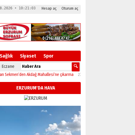
8.2026 • 10:21:05
Hesap aç
Oturum aç
Sağlık
Siyaset
Spor
 Eczane
hallesi’ne çıkarma
23:32
Erzurumspor’un evi Kazım Karabekir Stadyumu tam k
ERZURUM'DA HAVA