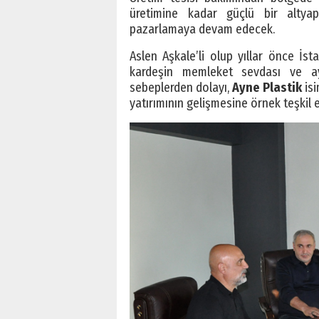
üretimine kadar güçlü bir altya
pazarlamaya devam edecek.
Aslen Aşkale’li olup yıllar önce İs
kardeşin memleket sevdası ve ayn
sebeplerden dolayı,
Ayne Plastik
isi
yatırımının gelişmesine örnek teşkil et