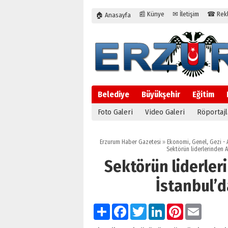
📰 Künye
✉ İletişim
☎ Rekla
🏠 Anasayfa
Belediye
Büyükşehir
Eğitim
Foto Galeri
Video Galeri
Röportajl
12:04
Oltu’
Erzurum Haber Gazetesi
»
Ekonomi
,
Genel
,
Gezi - 
Sektörün liderlerinden A
Sektörün liderler
İstanbul’
Paylaş
Facebook
Twitter
LinkedIn
Pinterest
Email