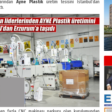
larından
Ayne Plastik
üretim tesisini İstanbul’dan
tı.
 en fazla CNC makinası parkuru olan kurulumundan