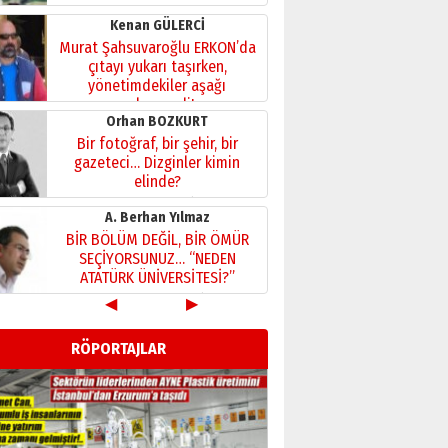
Kenan GÜLERCİ
Murat Şahsuvaroğlu ERKON’da
çıtayı yukarı taşırken,
yönetimdekiler aşağı
çekmemeli!
Orhan BOZKURT
17 Şubat 2026 Salı
Bir fotoğraf, bir şehir, bir
gazeteci… Dizginler kimin
elinde?
31 Mart 2026 Salı
A. Berhan Yılmaz
BİR BÖLÜM DEĞİL, BİR ÖMÜR
SEÇİYORSUNUZ… “NEDEN
ATATÜRK ÜNİVERSİTESİ?”
28 Temmuz 2026 Salı
◀
▶
Ahmet Gökhan YAZICI
Ahmed Yesevi’den bir
RÖPORTAJLAR
Alperen… ”Reisimiz” idi…
Hakka yürüdü.!
26 Mart 2026 Perşembe
Cem Bakırcı
Ardında bıraktığı hatıralarıyla