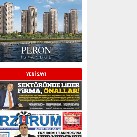
Esat BİNDESEN
Başkan Sekmen’den Erzurum’a
bir vizyon proje daha!
02 Ağustos 2026 Pazar
Kadir SABUNCUOĞLU
Erzurumspor’un köşe taşları
29 Haziran 2026 Pazartesi
YENİ SAYI
Kenan GÜLERCİ
Murat Şahsuvaroğlu ERKON’da
çıtayı yukarı taşırken,
yönetimdekiler aşağı
çekmemeli!
Orhan BOZKURT
17 Şubat 2026 Salı
Bir fotoğraf, bir şehir, bir
gazeteci… Dizginler kimin
elinde?
31 Mart 2026 Salı
A. Berhan Yılmaz