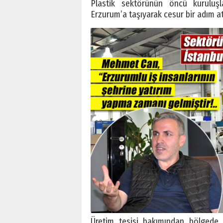
Plastik sektörünün öncü kuruluş
Erzurum’a taşıyarak cesur bir adım at
Üretim tesisi bakımından bölgede