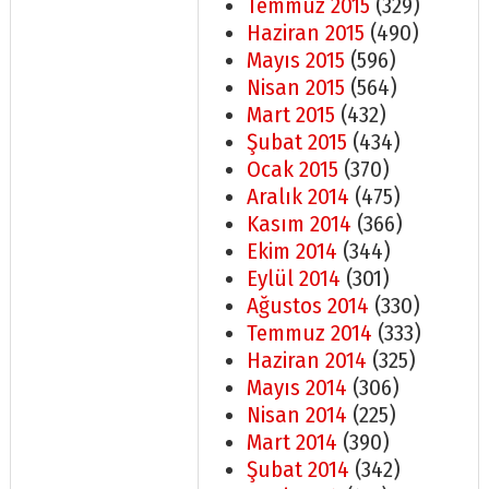
Temmuz 2015
(329)
Haziran 2015
(490)
Mayıs 2015
(596)
Nisan 2015
(564)
Mart 2015
(432)
Şubat 2015
(434)
Ocak 2015
(370)
Aralık 2014
(475)
Kasım 2014
(366)
Ekim 2014
(344)
Eylül 2014
(301)
Ağustos 2014
(330)
Temmuz 2014
(333)
Haziran 2014
(325)
Mayıs 2014
(306)
Nisan 2014
(225)
Mart 2014
(390)
Şubat 2014
(342)