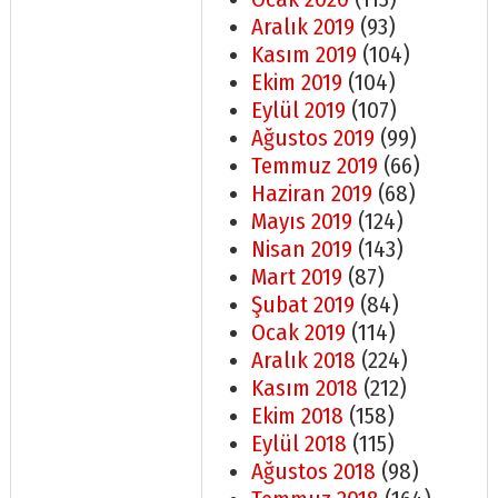
Aralık 2019
(93)
Kasım 2019
(104)
Ekim 2019
(104)
Eylül 2019
(107)
Ağustos 2019
(99)
Temmuz 2019
(66)
Haziran 2019
(68)
Mayıs 2019
(124)
Nisan 2019
(143)
Mart 2019
(87)
Şubat 2019
(84)
Ocak 2019
(114)
Aralık 2018
(224)
Kasım 2018
(212)
Ekim 2018
(158)
Eylül 2018
(115)
Ağustos 2018
(98)