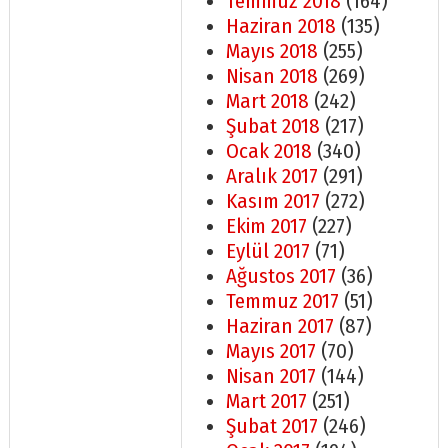
Temmuz 2018
(164)
Haziran 2018
(135)
Mayıs 2018
(255)
Nisan 2018
(269)
Mart 2018
(242)
Şubat 2018
(217)
Ocak 2018
(340)
Aralık 2017
(291)
Kasım 2017
(272)
Ekim 2017
(227)
Eylül 2017
(71)
Ağustos 2017
(36)
Temmuz 2017
(51)
Haziran 2017
(87)
Mayıs 2017
(70)
Nisan 2017
(144)
Mart 2017
(251)
Şubat 2017
(246)