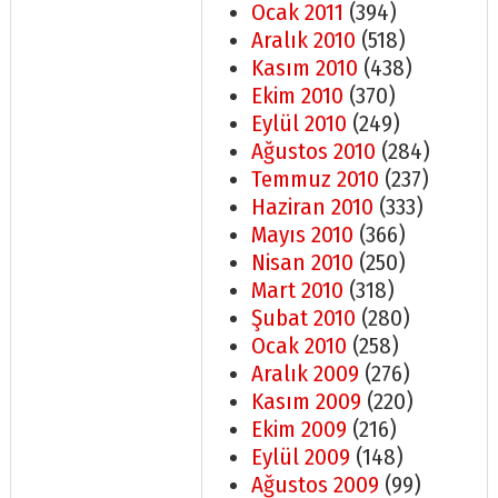
Ocak 2011
(394)
Aralık 2010
(518)
Kasım 2010
(438)
Ekim 2010
(370)
Eylül 2010
(249)
Ağustos 2010
(284)
Temmuz 2010
(237)
Haziran 2010
(333)
Mayıs 2010
(366)
Nisan 2010
(250)
Mart 2010
(318)
Şubat 2010
(280)
Ocak 2010
(258)
Aralık 2009
(276)
Kasım 2009
(220)
Ekim 2009
(216)
Eylül 2009
(148)
Ağustos 2009
(99)