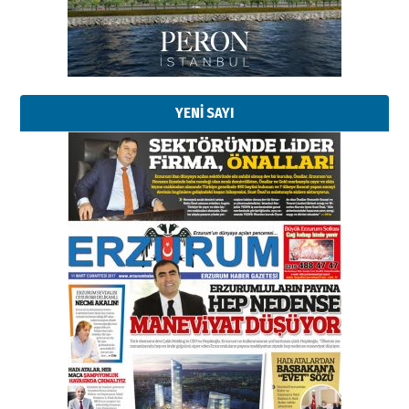
Kadir SABUNCUOĞLU
Erzurumspor’un köşe taşları
29 Haziran 2026 Pazartesi
YENİ SAYI
Kenan GÜLERCİ
Murat Şahsuvaroğlu ERKON’da
çıtayı yukarı taşırken,
yönetimdekiler aşağı
çekmemeli!
Orhan BOZKURT
17 Şubat 2026 Salı
Bir fotoğraf, bir şehir, bir
gazeteci… Dizginler kimin
elinde?
31 Mart 2026 Salı
A. Berhan Yılmaz
BİR BÖLÜM DEĞİL, BİR ÖMÜR
SEÇİYORSUNUZ… “NEDEN
ATATÜRK ÜNİVERSİTESİ?”
28 Temmuz 2026 Salı
Ahmet Gökhan YAZICI
Ahmed Yesevi’den bir Alperen…