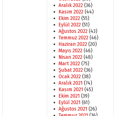
Aralık 2022
(36)
Kasım 2022
(44)
Ekim 2022
(55)
Eylül 2022
(51)
Ağustos 2022
(43)
Temmuz 2022
(46)
Haziran 2022
(20)
Mayıs 2022
(46)
Nisan 2022
(48)
Mart 2022
(75)
Şubat 2022
(36)
Ocak 2022
(38)
Aralık 2021
(74)
Kasım 2021
(45)
Ekim 2021
(39)
Eylül 2021
(61)
Ağustos 2021
(26)
Temmuz 2021
(36)