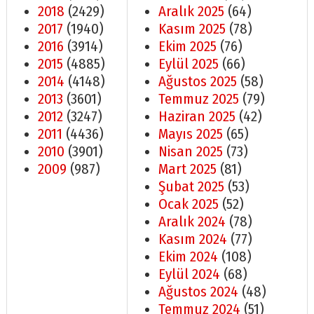
2018
(2429)
Aralık 2025
(64)
2017
(1940)
Kasım 2025
(78)
2016
(3914)
Ekim 2025
(76)
2015
(4885)
Eylül 2025
(66)
2014
(4148)
Ağustos 2025
(58)
2013
(3601)
Temmuz 2025
(79)
2012
(3247)
Haziran 2025
(42)
2011
(4436)
Mayıs 2025
(65)
2010
(3901)
Nisan 2025
(73)
2009
(987)
Mart 2025
(81)
Şubat 2025
(53)
Ocak 2025
(52)
Aralık 2024
(78)
Kasım 2024
(77)
Ekim 2024
(108)
Eylül 2024
(68)
Ağustos 2024
(48)
Temmuz 2024
(51)