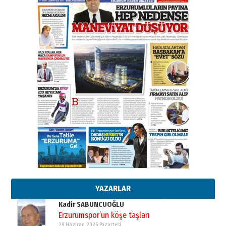
31 Mart 2026 Salı
A. Berhan Yılmaz
BİR BÖLÜM DEĞİL, BİR ÖMÜR
SEÇİYORSUNUZ… “NEDEN
ATATÜRK ÜNİVERSİTESİ?”
28 Temmuz 2026 Salı
Ahmet Gökhan YAZICI
Ahmed Yesevi’den bir Alperen…
”Reisimiz” idi… Hakka yürüdü.!
26 Mart 2026 Perşembe
Cem Bakırcı
Ardında bıraktığı hatıralarıyla
gönül adamı Faruk Terzioğlu!
13 Mayıs 2026 Çarşamba
Esat BİNDESEN
Başkan Sekmen’den Erzurum’a
bir vizyon proje daha!
02 Ağustos 2026 Pazar
YAZARLAR
Kadir SABUNCUOĞLU
Erzurumspor’un köşe taşları
29 Haziran 2026 Pazartesi