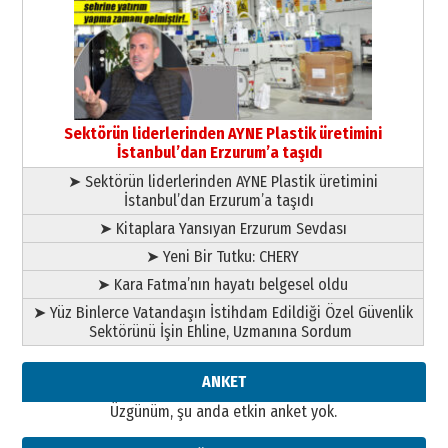
Ardında bıraktığı hatıralarıyla
gönül adamı Faruk Terzioğlu!
13 Mayıs 2026 Çarşamba
Esat BİNDESEN
Başkan Sekmen’den Erzurum’a
bir vizyon proje daha!
Sektörün liderlerinden AYNE Plastik üretimini
02 Ağustos 2026 Pazar
İstanbul’dan Erzurum’a taşıdı
➤ Sektörün liderlerinden AYNE Plastik üretimini
İstanbul’dan Erzurum’a taşıdı
➤ Kitaplara Yansıyan Erzurum Sevdası
➤ Yeni Bir Tutku: CHERY
➤ Kara Fatma’nın hayatı belgesel oldu
➤ Yüz Binlerce Vatandaşın İstihdam Edildiği Özel Güvenlik
Sektörünü İşin Ehline, Uzmanına Sordum
ANKET
Üzgünüm, şu anda etkin anket yok.