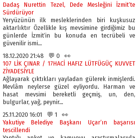
Dadaş Nurettin Tezel, Dede Mesleğini İzmit’te
Sürdürüyor
Yeryüzünün ilk mesleklerinden biri kuşkusuz
aktarlıktır Özellikle kış mevsimine girdiğimiz bu
günlerde İzmit’in bu konuda en tecrübeli ve
güvenilir ismi…
18.12.2020 21:48 💬 0 👀
107 LİK ÇINAR / 17HACİ HAFIZ LÜTFÜGÜÇ KUVVET
ZİYADESİYLE
Ağlayarak çıktıkları yayladan gülerek inmişlerdi.
Mevlâm neylerse güzel eyliyordu. Harman ve
hasat mevsimi bereketli geçmiş, un, den,
bulgurlar, yağ, peynir…
25.11.2020 16:01 💬 1 👀
Yakutiye Belediye Başkanı Uçar’ın başarısı
tescillendi
Yaptığı anket ve kamuoyu araştırmalarıyla