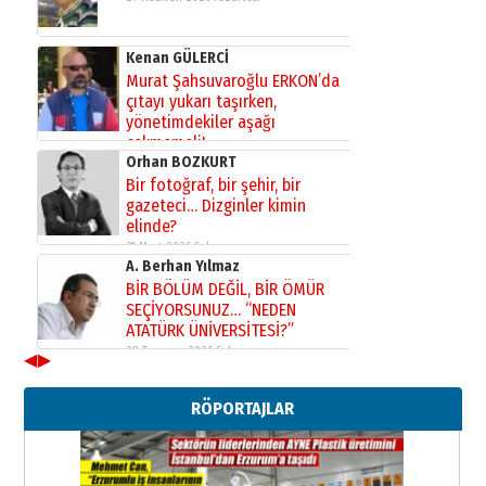
Kenan GÜLERCİ
Murat Şahsuvaroğlu ERKON’da
çıtayı yukarı taşırken,
yönetimdekiler aşağı
çekmemeli!
Orhan BOZKURT
17 Şubat 2026 Salı
Bir fotoğraf, bir şehir, bir
gazeteci… Dizginler kimin
elinde?
31 Mart 2026 Salı
A. Berhan Yılmaz
BİR BÖLÜM DEĞİL, BİR ÖMÜR
SEÇİYORSUNUZ… “NEDEN
ATATÜRK ÜNİVERSİTESİ?”
28 Temmuz 2026 Salı
◀
▶
Ahmet Gökhan YAZICI
Ahmed Yesevi’den bir Alperen…
RÖPORTAJLAR
”Reisimiz” idi… Hakka yürüdü.!
26 Mart 2026 Perşembe
Cem Bakırcı