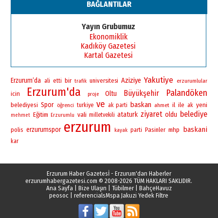
BAĞLANTILAR
Yayın Grubumuz
Ekonomiklik
Kadıköy Gazetesi
Kartal Gazetesi
Yakutiye
Erzurum’da
bir
Aziziye
universitesi
ali
etti
erzurumlular
trafik
Erzurum'da
Palandöken
Büyükşehir
Oltu
icin
proje
ve
baskan
Spor
yeni
belediyesi
il
ile
öğrenci
turkiye
ak parti
ahmet
ak
ziyaret
belediye
vali
ataturk
oldu
Eğitim
milletvekili
mehmet
Erzurumlu
erzurum
baskani
erzurumspor
polis
Pasinler
mhp
parti
kayak
kar
Erzurum Haber Gazetesİ - Erzurum'dan Haberler
erzurumhabergazetesi.com
© 2008-2026 TÜM HAKLARI SAKLIDIR.
Ana Sayfa
|
Bize Ulaşın
|
Tübilmer
|
BahçeHavuz
peosoc
|
referencials
Mspa Jakuzi Yedek Filtre