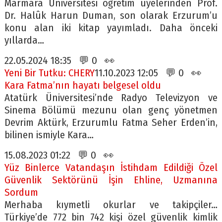
Marmara Üniversitesi öğretim üyelerinden Prof.
Dr. Halûk Harun Duman, son olarak Erzurum’u
konu alan iki kitap yayımladı. Daha önceki
yıllarda…
22.05.2024 18:35 💬 0 👀
Yeni Bir Tutku: CHERY
11.10.2023 12:05 💬 0 👀
Kara Fatma’nın hayatı belgesel oldu
Atatürk Üniversitesi’nde Radyo Televizyon ve
Sinema Bölümü mezunu olan genç yönetmen
Devrim Aktürk, Erzurumlu Fatma Seher Erden’in,
bilinen ismiyle Kara…
15.08.2023 01:22 💬 0 👀
Yüz Binlerce Vatandaşın İstihdam Edildiği Özel
Güvenlik Sektörünü İşin Ehline, Uzmanına
Sordum
Merhaba kıymetli okurlar ve takipçiler…
Türkiye’de 772 bin 742 kişi özel güvenlik kimlik