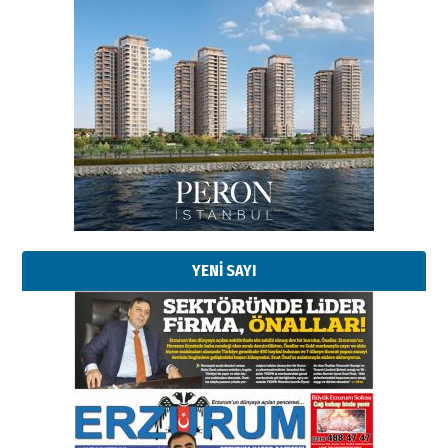
Esat BİNDESEN
Başkan Sekmen’den Erzurum’a
bir vizyon proje daha!
02 Ağustos 2026 Pazar
Kadir SABUNCUOĞLU
Erzurumspor’un köşe taşları
29 Haziran 2026 Pazartesi
YENİ SAYI
Kenan GÜLERCİ
Murat Şahsuvaroğlu ERKON’da
çıtayı yukarı taşırken,
yönetimdekiler aşağı
çekmemeli!
Orhan BOZKURT
17 Şubat 2026 Salı
Bir fotoğraf, bir şehir, bir
gazeteci… Dizginler kimin
elinde?