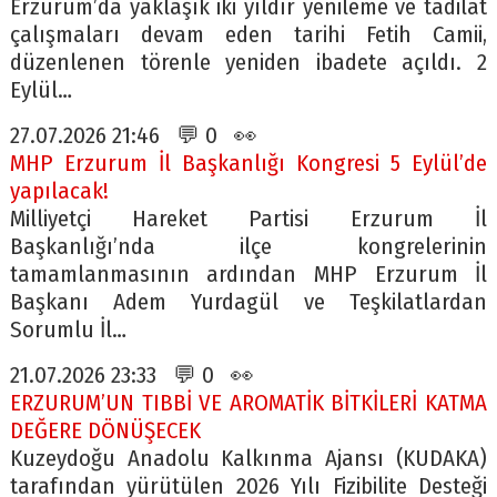
Erzurum’da yaklaşık iki yıldır yenileme ve tadilat
çalışmaları devam eden tarihi Fetih Camii,
düzenlenen törenle yeniden ibadete açıldı. 2
Eylül…
27.07.2026 21:46 💬 0 👀
MHP Erzurum İl Başkanlığı Kongresi 5 Eylül’de
yapılacak!
Milliyetçi Hareket Partisi Erzurum İl
Başkanlığı’nda ilçe kongrelerinin
tamamlanmasının ardından MHP Erzurum İl
Başkanı Adem Yurdagül ve Teşkilatlardan
Sorumlu İl…
21.07.2026 23:33 💬 0 👀
ERZURUM’UN TIBBİ VE AROMATİK BİTKİLERİ KATMA
DEĞERE DÖNÜŞECEK
Kuzeydoğu Anadolu Kalkınma Ajansı (KUDAKA)
tarafından yürütülen 2026 Yılı Fizibilite Desteği