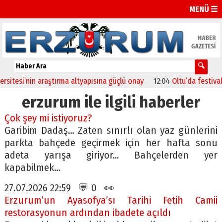
MENÜ ☰
esi’nin araştırma altyapısına güçlü onay
12:04
Oltu’da festival coşk
erzurum ile ilgili haberler
Çok şey mi istiyoruz?
Garibim Dadaş… Zaten sınırlı olan yaz günlerini
parkta bahçede geçirmek için her hafta sonu
adeta yarışa giriyor… Bahçelerden yer
kapabilmek…
27.07.2026 22:59 💬 0 👀
Erzurum’un Ayasofya’sı Tarihi Fetih Camii
restorasyonun ardından ibadete açıldı