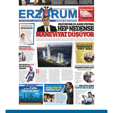
Orhan BOZKURT
17 Şubat 2026 Salı
Bir fotoğraf, bir şehir, bir
gazeteci… Dizginler kimin
elinde?
31 Mart 2026 Salı
A. Berhan Yılmaz
BİR BÖLÜM DEĞİL, BİR ÖMÜR
SEÇİYORSUNUZ… “NEDEN
ATATÜRK ÜNİVERSİTESİ?”
28 Temmuz 2026 Salı
Ahmet Gökhan YAZICI
Ahmed Yesevi’den bir Alperen…
”Reisimiz” idi… Hakka yürüdü.!
26 Mart 2026 Perşembe
Cem Bakırcı
Ardında bıraktığı hatıralarıyla
gönül adamı Faruk Terzioğlu!
13 Mayıs 2026 Çarşamba
Esat BİNDESEN
Başkan Sekmen’den Erzurum’a
bir vizyon proje daha!