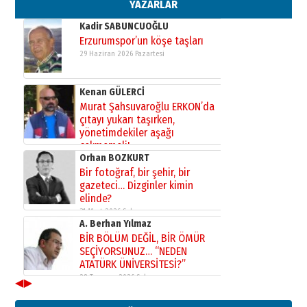
02 Ağustos 2026 Pazar
YAZARLAR
Kadir SABUNCUOĞLU
Erzurumspor’un köşe taşları
29 Haziran 2026 Pazartesi
Kenan GÜLERCİ
Murat Şahsuvaroğlu ERKON’da
çıtayı yukarı taşırken,
yönetimdekiler aşağı
çekmemeli!
Orhan BOZKURT
17 Şubat 2026 Salı
Bir fotoğraf, bir şehir, bir
gazeteci… Dizginler kimin
elinde?
31 Mart 2026 Salı
A. Berhan Yılmaz
BİR BÖLÜM DEĞİL, BİR ÖMÜR
SEÇİYORSUNUZ… “NEDEN
ATATÜRK ÜNİVERSİTESİ?”
28 Temmuz 2026 Salı
◀
▶
Ahmet Gökhan YAZICI
Ahmed Yesevi’den bir Alperen…