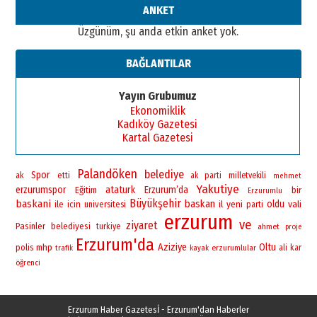
ANKET
Üzgünüm, şu anda etkin anket yok.
BAĞLANTILAR
Yayın Grubumuz
Ekonomiklik
Kadıköy Gazetesi
Kartal Gazetesi
Palandöken
belediye
Spor
ak
etti
ak parti
milletvekili
mehmet
Yakutiye
erzurumspor
ataturk
Erzurum’da
bir
Eğitim
Erzurumlu
Büyükşehir
baskani
baskan
yeni
oldu
vali
ile
icin
universitesi
il
parti
erzurum
ve
ziyaret
Pasinler
belediyesi
turkiye
ahmet
proje
Erzurum'da
Aziziye
Oltu
polis
mhp
erzurumlular
ali
kar
trafik
kayak
öğrenci
Erzurum Haber Gazetesİ - Erzurum'dan Haberler