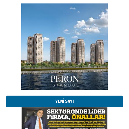
Esat BİNDESEN
Başkan Sekmen’den Erzurum’a
bir vizyon proje daha!
02 Ağustos 2026 Pazar
Kadir SABUNCUOĞLU
Erzurumspor’un köşe taşları
29 Haziran 2026 Pazartesi
YENİ SAYI
Kenan GÜLERCİ
Murat Şahsuvaroğlu ERKON’da
çıtayı yukarı taşırken,
yönetimdekiler aşağı
çekmemeli!