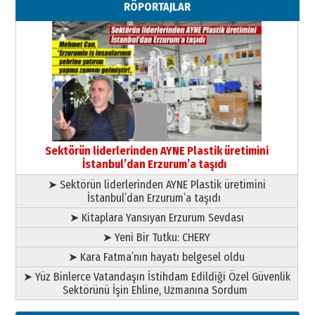
RÖPORTAJLAR
”Reisimiz” idi… Hakka yürüdü.!
26 Mart 2026 Perşembe
Cem Bakırcı
Ardında bıraktığı hatıralarıyla
gönül adamı Faruk Terzioğlu!
13 Mayıs 2026 Çarşamba
Esat BİNDESEN
Başkan Sekmen’den Erzurum’a
bir vizyon proje daha!
Sektörün liderlerinden AYNE Plastik üretimini
02 Ağustos 2026 Pazar
İstanbul’dan Erzurum’a taşıdı
➤ Sektörün liderlerinden AYNE Plastik üretimini
İstanbul’dan Erzurum’a taşıdı
➤ Kitaplara Yansıyan Erzurum Sevdası
➤ Yeni Bir Tutku: CHERY
➤ Kara Fatma’nın hayatı belgesel oldu
➤ Yüz Binlerce Vatandaşın İstihdam Edildiği Özel Güvenlik
Sektörünü İşin Ehline, Uzmanına Sordum