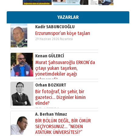
Başkan Sekmen’den Erzurum’a
bir vizyon proje daha!
02 Ağustos 2026 Pazar
YAZARLAR
Kadir SABUNCUOĞLU
Erzurumspor’un köşe taşları
29 Haziran 2026 Pazartesi
Kenan GÜLERCİ
Murat Şahsuvaroğlu ERKON’da
çıtayı yukarı taşırken,
yönetimdekiler aşağı
çekmemeli!
Orhan BOZKURT
17 Şubat 2026 Salı
Bir fotoğraf, bir şehir, bir
gazeteci… Dizginler kimin
elinde?
31 Mart 2026 Salı
A. Berhan Yılmaz
BİR BÖLÜM DEĞİL, BİR ÖMÜR
SEÇİYORSUNUZ… “NEDEN
ATATÜRK ÜNİVERSİTESİ?”