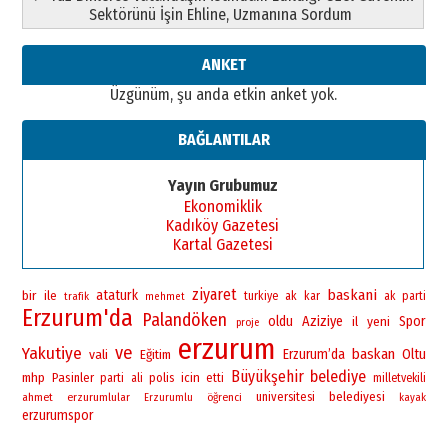
Sektörünü İşin Ehline, Uzmanına Sordum
ANKET
Üzgünüm, şu anda etkin anket yok.
BAĞLANTILAR
Yayın Grubumuz
Ekonomiklik
Kadıköy Gazetesi
Kartal Gazetesi
ziyaret
baskani
bir
ataturk
ile
turkiye
ak
kar
ak parti
trafik
mehmet
Erzurum'da
Palandöken
oldu
Aziziye
yeni
Spor
il
proje
erzurum
ve
Yakutiye
baskan
vali
Erzurum’da
Oltu
Eğitim
Büyükşehir
belediye
mhp
Pasinler
polis
icin
parti
ali
etti
milletvekili
universitesi
belediyesi
ahmet
erzurumlular
öğrenci
Erzurumlu
kayak
erzurumspor