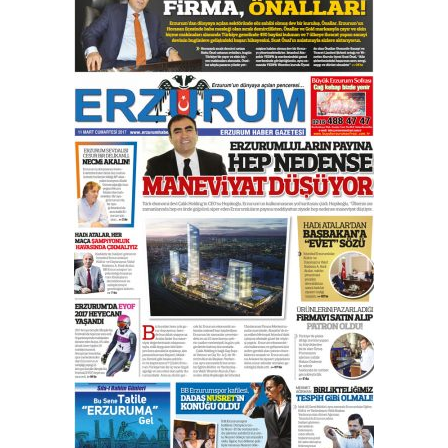
çıtayı yukarı taşırken,
yönetimdekiler aşağı
çekmemeli!
Orhan BOZKURT
17 Şubat 2026 Salı
Bir fotoğraf, bir şehir, bir
gazeteci… Dizginler kimin
elinde?
31 Mart 2026 Salı
A. Berhan Yılmaz
BİR BÖLÜM DEĞİL, BİR ÖMÜR
SEÇİYORSUNUZ… “NEDEN
ATATÜRK ÜNİVERSİTESİ?”
28 Temmuz 2026 Salı
Ahmet Gökhan YAZICI
Ahmed Yesevi’den bir Alperen…
”Reisimiz” idi… Hakka yürüdü.!
26 Mart 2026 Perşembe
Cem Bakırcı
Ardında bıraktığı hatıralarıyla
gönül adamı Faruk Terzioğlu!
13 Mayıs 2026 Çarşamba
Esat BİNDESEN