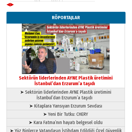
28 Temmuz 2026 Salı
◀
▶
Ahmet Gökhan YAZICI
Ahmed Yesevi’den bir Alperen…
RÖPORTAJLAR
”Reisimiz” idi… Hakka yürüdü.!
26 Mart 2026 Perşembe
Cem Bakırcı
Ardında bıraktığı hatıralarıyla
gönül adamı Faruk Terzioğlu!
13 Mayıs 2026 Çarşamba
Esat BİNDESEN
Başkan Sekmen’den Erzurum’a
bir vizyon proje daha!
Sektörün liderlerinden AYNE Plastik üretimini
02 Ağustos 2026 Pazar
İstanbul’dan Erzurum’a taşıdı
➤ Sektörün liderlerinden AYNE Plastik üretimini
İstanbul’dan Erzurum’a taşıdı
➤ Kitaplara Yansıyan Erzurum Sevdası
➤ Yeni Bir Tutku: CHERY
➤ Kara Fatma’nın hayatı belgesel oldu
➤ Yüz Binlerce Vatandaşın İstihdam Edildiği Özel Güvenlik