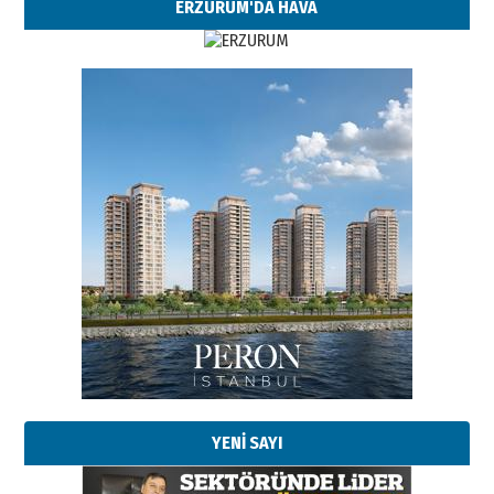
ERZURUM'DA HAVA
Esat BİNDESEN
Başkan Sekmen’den Erzurum’a
bir vizyon proje daha!
02 Ağustos 2026 Pazar
Kadir SABUNCUOĞLU
Erzurumspor’un köşe taşları
29 Haziran 2026 Pazartesi
YENİ SAYI
Kenan GÜLERCİ
Murat Şahsuvaroğlu ERKON’da