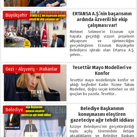
ERTANSA A.Ş.’nin başarısının
Büyükşehir
ardında özverili bir ekip
çalışması var!
Mehmet Sekmen’in Erzurum için
hayata geçirdiği vizyon projelerin
altyapısını ve işletmeciliğini
gerçekleştiren Erzurum Büyükşehir
Belediyesi iştiraki olan Ertansa A.Ş.
şehrin…
Tesettür Mayo Modelleri ve
Gezi - Alışveriş - Mekanlar
Konfor
Tesettür mayo modelleriyle konfor ve
şıklığı keşfedin! Kadın Yüzme Takımı
Modelleri, doğru seçim kriterleri ve stil
ipuçları bu yazıda. Tesettür…
Belediye Başkanının
Belediye
konuşmasını eleştiren
gazeteciye ağır tehdit iddiası
Aziziye Belediyesi’nin gerçekleştirdiği
toplu açılış törenindeki iletişim
aksaklıklarını ve Belediye Başkanı