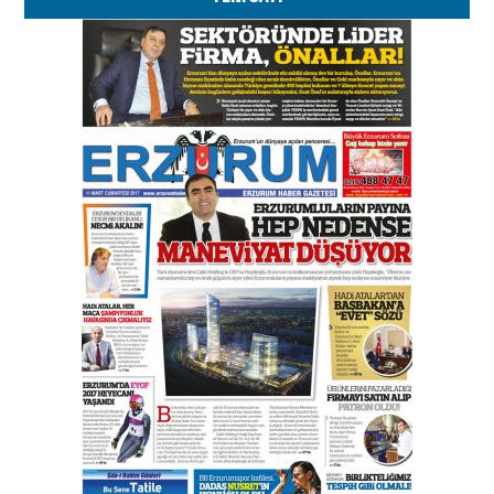
Kenan GÜLERCİ
Murat Şahsuvaroğlu ERKON’da
çıtayı yukarı taşırken,
yönetimdekiler aşağı
çekmemeli!
Orhan BOZKURT
17 Şubat 2026 Salı
Bir fotoğraf, bir şehir, bir
gazeteci… Dizginler kimin
elinde?
31 Mart 2026 Salı
A. Berhan Yılmaz
BİR BÖLÜM DEĞİL, BİR ÖMÜR
SEÇİYORSUNUZ… “NEDEN
ATATÜRK ÜNİVERSİTESİ?”
28 Temmuz 2026 Salı
Ahmet Gökhan YAZICI
Ahmed Yesevi’den bir Alperen…
”Reisimiz” idi… Hakka yürüdü.!
26 Mart 2026 Perşembe
Cem Bakırcı
Ardında bıraktığı hatıralarıyla
gönül adamı Faruk Terzioğlu!
13 Mayıs 2026 Çarşamba