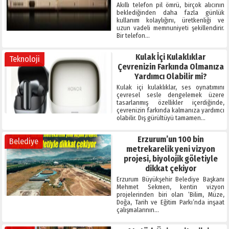
Akıllı telefon pil ömrü, birçok alıcının
beklediğinden daha fazla günlük
kullanım kolaylığını, üretkenliği ve
uzun vadeli memnuniyeti şekillendirir.
Bir telefon…
Kulak İçi Kulaklıklar
Teknoloji
Çevrenizin Farkında Olmanıza
Yardımcı Olabilir mi?
Kulak içi kulaklıklar, ses oynatımını
çevresel sesle dengelemek üzere
tasarlanmış özellikler içerdiğinde,
çevrenizin farkında kalmanıza yardımcı
olabilir. Dış gürültüyü tamamen…
Erzurum’un 100 bin
Belediye
metrekarelik yeni vizyon
projesi, biyolojik göletiyle
dikkat çekiyor
Erzurum Büyükşehir Belediye Başkanı
Mehmet Sekmen, kentin vizyon
projelerinden biri olan ‘Bilim, Müze,
Doğa, Tarih ve Eğitim Parkı’nda inşaat
çalışmalarının…