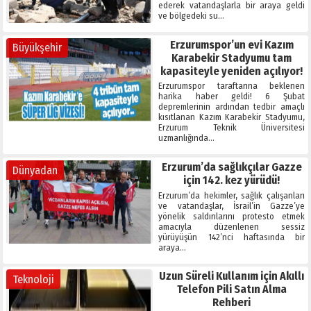
ederek vatandaşlarla bir araya geldi
ve bölgedeki su…
Erzurumspor’un evi Kazım
Büyükşehir
Karabekir Stadyumu tam
kapasiteyle yeniden açılıyor!
Erzurumspor taraftarına beklenen
harika haber geldi! 6 Şubat
depremlerinin ardından tedbir amaçlı
kısıtlanan Kazım Karabekir Stadyumu,
Erzurum Teknik Üniversitesi
uzmanlığında…
Erzurum’da sağlıkçılar Gazze
Dünyadan
için 142. kez yürüdü!
Erzurum’da hekimler, sağlık çalışanları
ve vatandaşlar, İsrail’in Gazze’ye
yönelik saldırılarını protesto etmek
amacıyla düzenlenen sessiz
yürüyüşün 142’nci haftasında bir
araya…
Uzun Süreli Kullanım için Akıllı
Teknoloji
Telefon Pili Satın Alma
Rehberi