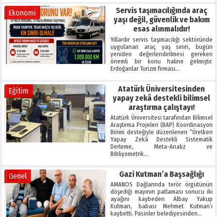
Servis taşımacılığında araç
Ekonomi
yaşı değil, güvenlik ve bakım
esas alınmalıdır!
Yıllardır servis taşımacılığı sektöründe
uygulanan araç yaş sınırı, bugün
yeniden değerlendirilmesi gereken
önemli bir konu haline gelmiştir.
Erdoğanlar Turizm firması…
Atatürk Üniversitesinden
Eğitim
yapay zekâ destekli bilimsel
araştırma çalıştayı!
Atatürk Üniversitesi tarafından Bilimsel
Araştırma Projeleri (BAP) Koordinasyon
Birimi desteğiyle düzenlenen “Üretken
Yapay Zekâ Destekli Sistematik
Derleme, Meta-Analiz ve
Bibliyometrik…
Gazi Kutman’a Başsağlığı
Genel
AMANOS Dağlarında terör örgütünün
döşediği mayının patlaması sonucu iki
ayağını kaybeden Albay Yakup
Kutman, babası Mehmet Kutman’ı
kaybetti. Pasinler belediyesinden…