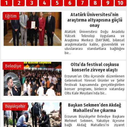
1
2
3
4
5
6
7
8
9
10
altyapısına güçlü onay
Atatürk Üniversitesi’nin
Eğitim
araştırma altyapısına güçlü
onay
Atatürk Üniversitesi Doğu Anadolu
Yüksek Teknoloji Uygulama ve
Araştırma Merkezi (DAYTAM), bilimsel
araştırmalarda kalite, güvenilirlik ve
uluslararası standartlara bağlılığını
bir…
Oltu’da festival coşkusu
Belediye
konserle zirveye ulaştı
Erzurum’un Oltu ilçesinde düzenlenen
Geleneksel Yöresel Ürünler ve Şehir
Festivali kapsamında gerçekleştirilen
konser programı, binlerce vatandaşı
Oltu Kale Meydanı’nda bir…
Başkan Sekmen’den Akdağ
Büyükşehir
Mahallesi’ne çıkarma
Erzurum Büyükşehir Belediye Başkanı
Mehmet Sekmen, Yakutiye ilçesine
bağlı Akdağ Mahallesi’ni ziyaret