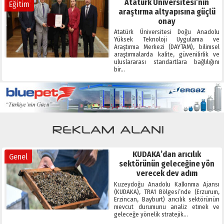
Atatürk Üniversitesi’nin
Eğitim
araştırma altyapısına güçlü
onay
Atatürk Üniversitesi Doğu Anadolu
Yüksek Teknoloji Uygulama ve
Araştırma Merkezi (DAYTAM), bilimsel
araştırmalarda kalite, güvenilirlik ve
uluslararası standartlara bağlılığını
bir…
KUDAKA’dan arıcılık
Genel
sektörünün geleceğine yön
verecek dev adım
Kuzeydoğu Anadolu Kalkınma Ajansı
(KUDAKA), TRA1 Bölgesi’nde (Erzurum,
Erzincan, Bayburt) arıcılık sektörünün
mevcut durumunu analiz etmek ve
geleceğe yönelik stratejik…