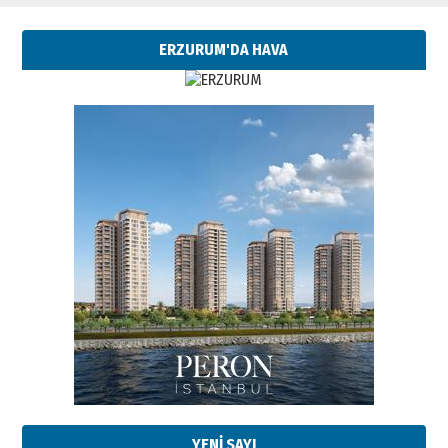
ERZURUM'DA HAVA
Esat BİNDESEN
Başkan Sekmen’den Erzurum’a
bir vizyon proje daha!
02 Ağustos 2026 Pazar
Kadir SABUNCUOĞLU
Erzurumspor’un köşe taşları
29 Haziran 2026 Pazartesi
YENİ SAYI