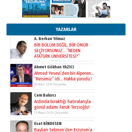
Esat BİNDESEN
Başkan Sekmen’den Erzurum’a
bir vizyon proje daha!
02 Ağustos 2026 Pazar
YAZARLAR
Kadir SABUNCUOĞLU
Erzurumspor’un köşe taşları
29 Haziran 2026 Pazartesi
Kenan GÜLERCİ
Murat Şahsuvaroğlu ERKON’da
çıtayı yukarı taşırken,
yönetimdekiler aşağı
çekmemeli!
Orhan BOZKURT
17 Şubat 2026 Salı
Bir fotoğraf, bir şehir, bir
gazeteci… Dizginler kimin
elinde?
31 Mart 2026 Salı
A. Berhan Yılmaz
BİR BÖLÜM DEĞİL, BİR ÖMÜR