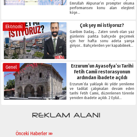
Emrullah Akpunar’ın prompter okuma
performansını konu alan eleştirel
köşe…
Çok şey mi istiyoruz?
Ekonomi
Garibim Dadaş… Zaten sınırlı olan yaz
günlerini parkta bahçede geçirmek
için her hafta sonu adeta yarışa
giriyor… Bahçelerden yer kapabilmek…
Erzurum’un Ayasofya’sı Tarihi
Genel
Fetih Camii restorasyonun
ardından ibadete açıldı
Erzurum’da yaklaşık iki yıldır yenileme
ve tadilat çalışmaları devam eden
tarihi Fetih Camii, düzenlenen törenle
yeniden ibadete açıldı. 2 Eylül…
Önceki Haberler »»