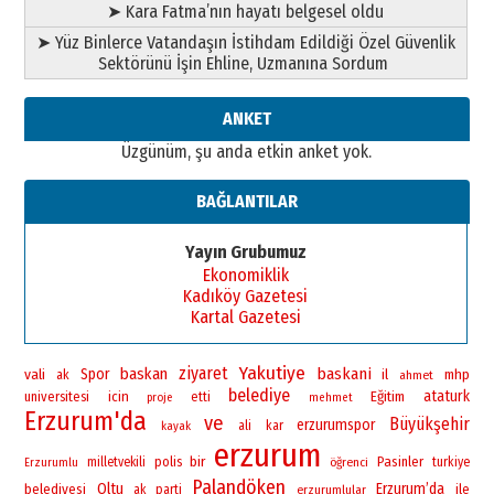
➤ Kara Fatma’nın hayatı belgesel oldu
➤ Yüz Binlerce Vatandaşın İstihdam Edildiği Özel Güvenlik
Sektörünü İşin Ehline, Uzmanına Sordum
ANKET
Üzgünüm, şu anda etkin anket yok.
BAĞLANTILAR
Yayın Grubumuz
Ekonomiklik
Kadıköy Gazetesi
Kartal Gazetesi
Yakutiye
ziyaret
baskan
baskani
vali
Spor
il
mhp
ak
ahmet
belediye
ataturk
universitesi
icin
Eğitim
etti
proje
mehmet
Erzurum'da
ve
Büyükşehir
erzurumspor
ali
kar
kayak
erzurum
bir
polis
Pasinler
milletvekili
öğrenci
turkiye
Erzurumlu
Palandöken
Oltu
Erzurum’da
belediyesi
ile
ak parti
erzurumlular