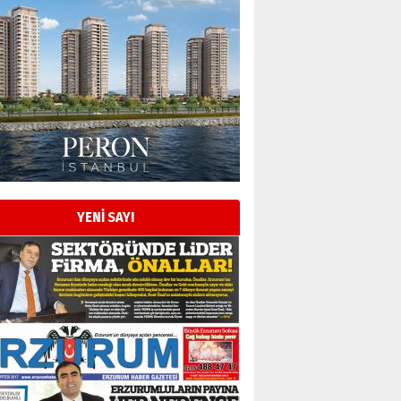
Esat BİNDESEN
Başkan Sekmen’den Erzurum’a
bir vizyon proje daha!
02 Ağustos 2026 Pazar
Kadir SABUNCUOĞLU
Erzurumspor’un köşe taşları
29 Haziran 2026 Pazartesi
YENİ SAYI
Kenan GÜLERCİ
Murat Şahsuvaroğlu ERKON’da
çıtayı yukarı taşırken,
yönetimdekiler aşağı
çekmemeli!
Orhan BOZKURT
17 Şubat 2026 Salı
Bir fotoğraf, bir şehir, bir
gazeteci… Dizginler kimin
elinde?
31 Mart 2026 Salı
A. Berhan Yılmaz