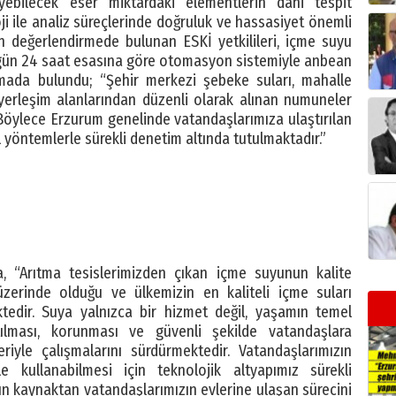
ileyebilecek eser miktardaki elementlerin dahi tespit
i ile analiz süreçlerinde doğruluk ve hassasiyet önemli
in değerlendirmede bulunan ESKİ yetkilileri, içme suyu
7 gün 24 saat esasına göre otomasyon sistemiyle anbean
lamada bulundu; “Şehir merkezi şebeke suları, mahalle
 yerleşim alanlarından düzenli olarak alınan numuneler
 Böylece Erzurum genelinde vatandaşlarımıza ulaştırılan
 yöntemlerle sürekli denetim altında tutulmaktadır.”
, “Arıtma tesislerimizden çıkan içme suyunun kalite
üzerinde olduğu ve ülkemizin en kaliteli içme suları
ktedir. Suya yalnızca bir hizmet değil, yaşamın temel
tılması, korunması ve güvenli şekilde vatandaşlara
eriyle çalışmalarını sürdürmektedir. Vatandaşlarımızın
 kullanabilmesi için teknolojik altyapımız sürekli
nun kaynaktan vatandaşlarımızın evlerine ulaşan sürecini