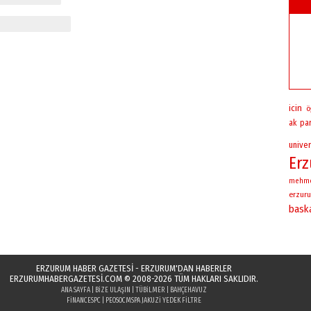
icin
ö
ak par
univer
Er
mehm
erzuru
bask
ERZURUM HABER GAZETESİ - ERZURUM'DAN HABERLER
ERZURUMHABERGAZETESI.COM
© 2008-2026 TÜM HAKLARI SAKLIDIR.
ANA SAYFA
|
BIZE ULAŞIN
|
TÜBILMER
|
BAHÇEHAVUZ
FINANCESPC
|
PEOSOC
MSPA JAKUZI YEDEK FILTRE