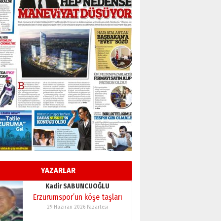
BİR BÖLÜM DEĞİL, BİR ÖMÜR
SEÇİYORSUNUZ… “NEDEN
ATATÜRK ÜNİVERSİTESİ?”
28 Temmuz 2026 Salı
Ahmet Gökhan YAZICI
Ahmed Yesevi’den bir
Alperen… ”Reisimiz” idi…
Hakka yürüdü.!
26 Mart 2026 Perşembe
Cem Bakırcı
Ardında bıraktığı hatıralarıyla
gönül adamı Faruk Terzioğlu!
13 Mayıs 2026 Çarşamba
Esat BİNDESEN
Başkan Sekmen’den Erzurum’a
bir vizyon proje daha!
YAZARLAR
02 Ağustos 2026 Pazar
Kadir SABUNCUOĞLU
Erzurumspor’un köşe taşları
29 Haziran 2026 Pazartesi