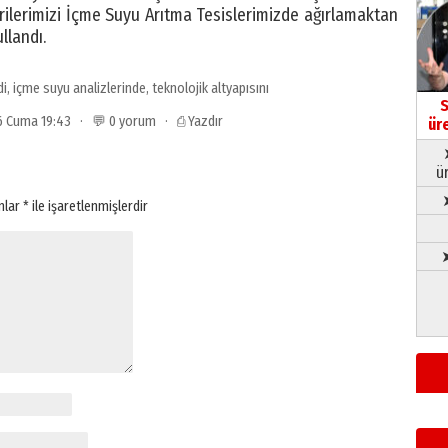
lerimizi İçme Suyu Arıtma Tesislerimizde ağırlamaktan
llandı.
di
,
içme suyu analizlerinde
,
teknolojik altyapısını
S
26 Cuma 19:43 · 💬 0 yorum ·
⎙ Yazdır
ür
ü
anlar
*
ile işaretlenmişlerdir
➤