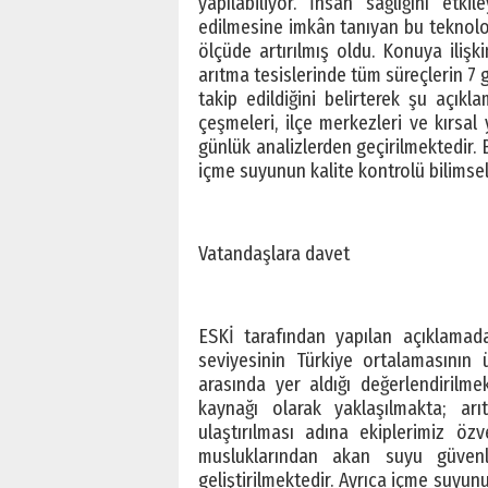
yapılabiliyor. İnsan sağlığını etk
edilmesine imkân tanıyan bu teknoloj
ölçüde artırılmış oldu. Konuya ilişk
arıtma tesislerinde tüm süreçlerin 
takip edildiğini belirterek şu açık
çeşmeleri, ilçe merkezleri ve kırsal
günlük analizlerden geçirilmektedir.
içme suyunun kalite kontrolü bilimsel
Vatandaşlara davet
ESKİ tarafından yapılan açıklamada
seviyesinin Türkiye ortalamasının 
arasında yer aldığı değerlendirilme
kaynağı olarak yaklaşılmakta; arı
ulaştırılması adına ekiplerimiz özv
musluklarından akan suyu güvenle
geliştirilmektedir. Ayrıca içme suyu