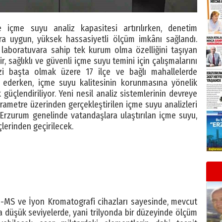
kte içme suyu analiz kapasitesi artırılırken, denetim
ara uygun, yüksek hassasiyetli ölçüm imkânı sağlandı.
laboratuvara sahip tek kurum olma özelliğini taşıyan
, sağlıklı ve güvenli içme suyu temini için çalışmalarını
ezi başta olmak üzere 17 ilçe ve bağlı mahallelerde
m ederken, içme suyu kalitesinin korunmasına yönelik
 güçlendiriliyor. Yeni nesil analiz sistemlerinin devreye
arametre üzerinden gerçekleştirilen içme suyu analizleri
 Erzurum genelinde vatandaşlara ulaştırılan içme suyu,
lerinden geçirilecek.
P-MS ve İyon Kromatografi cihazları sayesinde, mevcut
a düşük seviyelerde, yani trilyonda bir düzeyinde ölçüm