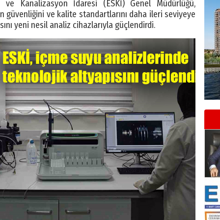
 ve Kanalizasyon İdaresi (ESKİ) Genel Müdürlüğü,
 güvenliğini ve kalite standartlarını daha ileri seviyeye
nı yeni nesil analiz cihazlarıyla güçlendirdi.