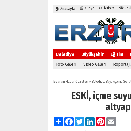
📰 Künye
✉ İletişim
☎ Rekla
🏠 Anasayfa
Belediye
Büyükşehir
Eğitim
Foto Galeri
Video Galeri
Röportajl
Erzurum Haber Gazetesi
»
Belediye
,
Büyükşehir
,
Gene
ESKİ, içme suyu
altyap
Paylaş
Facebook
Twitter
LinkedIn
Pinterest
Email