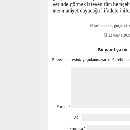
yerinde görmek isteyen tüm hemşehri
memnuniyet duyacağız” ifadelerini ku
Etiketler:
eski
,
güçlendir
📆 22 Mayıs 20
Bir yanıt yazın
E-posta adresiniz yayınlanmayacak.
Gerekli al
Yorum
*
Ad
*
E-posta
*