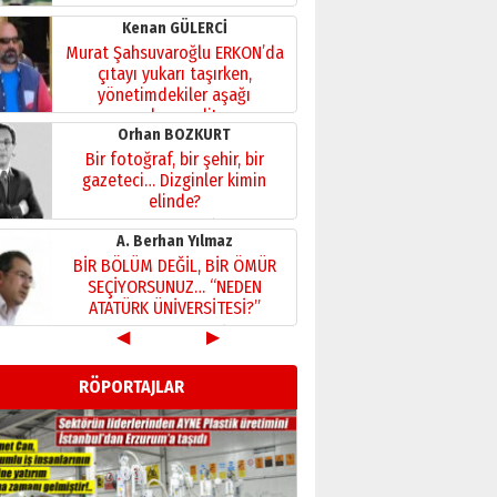
Kenan GÜLERCİ
Murat Şahsuvaroğlu ERKON’da
çıtayı yukarı taşırken,
yönetimdekiler aşağı
çekmemeli!
Orhan BOZKURT
17 Şubat 2026 Salı
Bir fotoğraf, bir şehir, bir
gazeteci… Dizginler kimin
elinde?
31 Mart 2026 Salı
A. Berhan Yılmaz
BİR BÖLÜM DEĞİL, BİR ÖMÜR
SEÇİYORSUNUZ… “NEDEN
ATATÜRK ÜNİVERSİTESİ?”
28 Temmuz 2026 Salı
◀
▶
Ahmet Gökhan YAZICI
Ahmed Yesevi’den bir
RÖPORTAJLAR
Alperen… ”Reisimiz” idi…
Hakka yürüdü.!
26 Mart 2026 Perşembe
Cem Bakırcı
Ardında bıraktığı hatıralarıyla