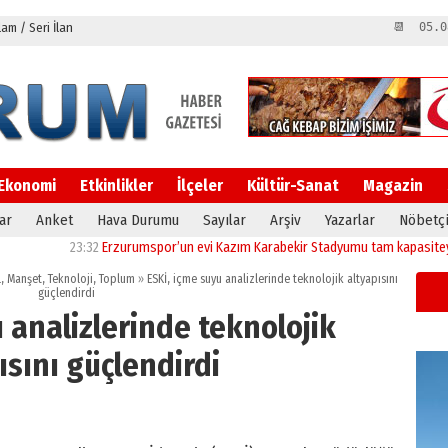
m / Seri İlan
📆 05.0
Ekonomi
Etkinlikler
İlçeler
Kültür-Sanat
Magazin
ar
Anket
Hava Durumu
Sayılar
Arşiv
Yazarlar
Nöbetçi
23:32
Erzurumspor’un evi Kazım Karabekir Stadyumu tam kapasiteyle yeniden
l
,
Manşet
,
Teknoloji
,
Toplum
»
ESKİ, içme suyu analizlerinde teknolojik altyapısını
güçlendirdi
 analizlerinde teknolojik
ısını güçlendirdi