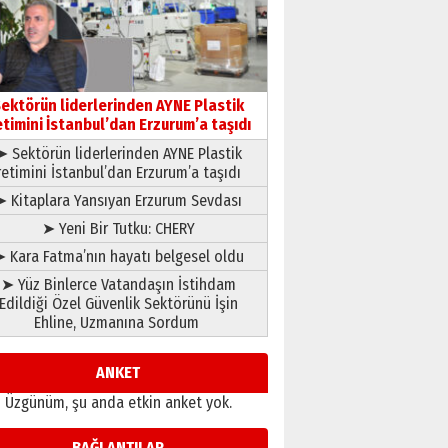
gönül adamı Faruk Terzioğlu!
13 Mayıs 2026 Çarşamba
Esat BİNDESEN
Başkan Sekmen’den Erzurum’a
bir vizyon proje daha!
ektörün liderlerinden AYNE Plastik
02 Ağustos 2026 Pazar
etimini İstanbul’dan Erzurum’a taşıdı
➤ Sektörün liderlerinden AYNE Plastik
retimini İstanbul’dan Erzurum’a taşıdı
➤ Kitaplara Yansıyan Erzurum Sevdası
➤ Yeni Bir Tutku: CHERY
 Kara Fatma’nın hayatı belgesel oldu
➤ Yüz Binlerce Vatandaşın İstihdam
Edildiği Özel Güvenlik Sektörünü İşin
Ehline, Uzmanına Sordum
ANKET
Üzgünüm, şu anda etkin anket yok.
BAĞLANTILAR