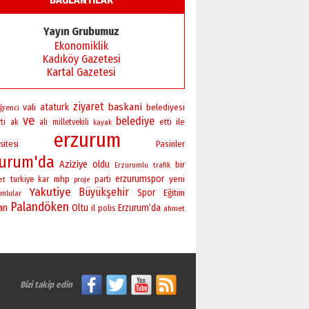
Yayın Grubumuz
Ekonomiklik
Kadıköy Gazetesi
Kartal Gazetesi
ziyaret
baskani
vali
ataturk
belediyesi
ğrenci
ve
belediye
ile
ti
ak
ali
milletvekili
etti
kayak
erzurum
sitesi
Pasinler
zurum'da
Aziziye
oldu
bir
Erzurumlu
trafik
erzurumspor
yeni
mhp
turkiye
kar
parti
et
proje
Yakutiye
Büyükşehir
Spor
Eğitim
mlular
Palandöken
an
Oltu
Erzurum’da
il
polis
ahmet
Bizi takip edin