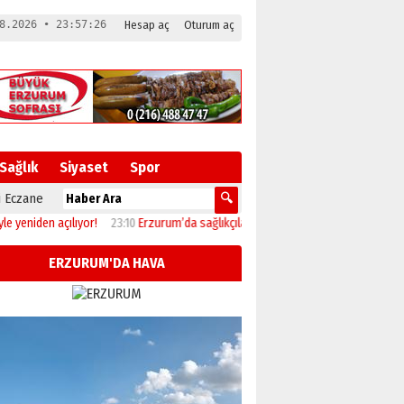
8.2026 • 23:57:27
Hesap aç
Oturum aç
Sağlık
Siyaset
Spor
 Eczane
 açılıyor!
23:10
Erzurum’da sağlıkçılar Gazze için 142. kez yürüdü!
19:33
Uzu
ERZURUM'DA HAVA