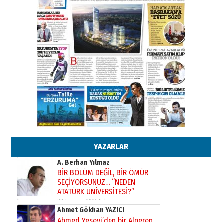
Kadir SABUNCUOĞLU
Erzurumspor’un köşe taşları
29 Haziran 2026 Pazartesi
Kenan GÜLERCİ
Murat Şahsuvaroğlu ERKON’da
çıtayı yukarı taşırken,
yönetimdekiler aşağı
çekmemeli!
Orhan BOZKURT
17 Şubat 2026 Salı
Bir fotoğraf, bir şehir, bir
gazeteci… Dizginler kimin
elinde?
YAZARLAR
31 Mart 2026 Salı
A. Berhan Yılmaz
BİR BÖLÜM DEĞİL, BİR ÖMÜR
SEÇİYORSUNUZ… “NEDEN
ATATÜRK ÜNİVERSİTESİ?”
28 Temmuz 2026 Salı
Ahmet Gökhan YAZICI
Ahmed Yesevi’den bir Alperen…