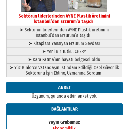
Orhan BOZKURT
17 Şubat 2026 Salı
Bir fotoğraf, bir şehir, bir
gazeteci… Dizginler kimin
Sektörün liderlerinden AYNE Plastik üretimini
elinde?
İstanbul’dan Erzurum’a taşıdı
31 Mart 2026 Salı
➤ Sektörün liderlerinden AYNE Plastik üretimini
A. Berhan Yılmaz
İstanbul’dan Erzurum’a taşıdı
BİR BÖLÜM DEĞİL, BİR ÖMÜR
SEÇİYORSUNUZ… “NEDEN
➤ Kitaplara Yansıyan Erzurum Sevdası
ATATÜRK ÜNİVERSİTESİ?”
➤ Yeni Bir Tutku: CHERY
28 Temmuz 2026 Salı
Ahmet Gökhan YAZICI
➤ Kara Fatma’nın hayatı belgesel oldu
Ahmed Yesevi’den bir Alperen…
➤ Yüz Binlerce Vatandaşın İstihdam Edildiği Özel Güvenlik
”Reisimiz” idi… Hakka yürüdü.!
Sektörünü İşin Ehline, Uzmanına Sordum
26 Mart 2026 Perşembe
Cem Bakırcı
ANKET
Ardında bıraktığı hatıralarıyla
Üzgünüm, şu anda etkin anket yok.
gönül adamı Faruk Terzioğlu!
13 Mayıs 2026 Çarşamba
BAĞLANTILAR
Esat BİNDESEN
TRT’NİN BÖLGEYE AÇILAN SESİ
Yayın Grubumuz
09 Ağustos 2026 Pazar
Ekonomiklik