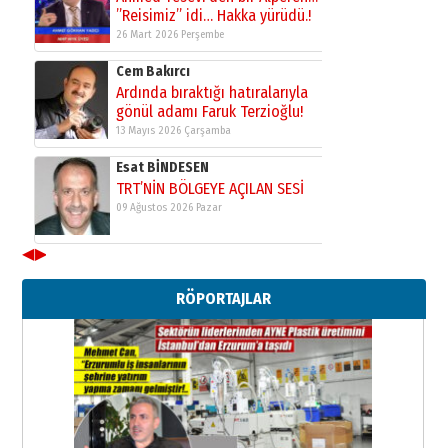
”Reisimiz” idi… Hakka yürüdü.!
26 Mart 2026 Perşembe
Cem Bakırcı
Ardında bıraktığı hatıralarıyla
gönül adamı Faruk Terzioğlu!
13 Mayıs 2026 Çarşamba
Esat BİNDESEN
TRT’NİN BÖLGEYE AÇILAN SESİ
09 Ağustos 2026 Pazar
◀
▶
Kadir SABUNCUOĞLU
Erzurumspor’un köşe taşları
RÖPORTAJLAR
29 Haziran 2026 Pazartesi
Kenan GÜLERCİ
Murat Şahsuvaroğlu ERKON’da
çıtayı yukarı taşırken,
yönetimdekiler aşağı
çekmemeli!