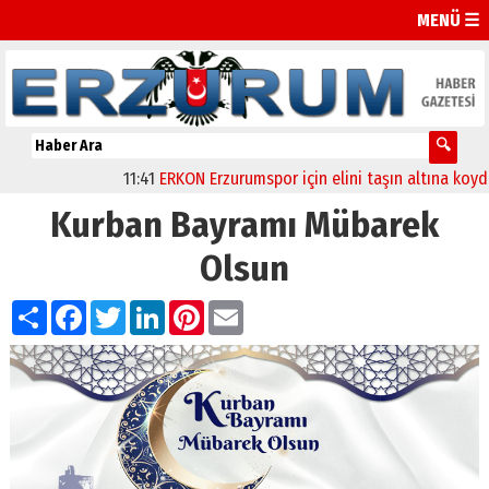
MENÜ ☰
11:41
ERKON Erzurumspor için elini taşın altına koydu
Kurban Bayramı Mübarek
Olsun
Paylaş
Facebook
Twitter
LinkedIn
Pinterest
Email