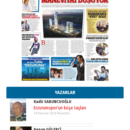
SEÇİYORSUNUZ… “NEDEN
ATATÜRK ÜNİVERSİTESİ?”
28 Temmuz 2026 Salı
Ahmet Gökhan YAZICI
Ahmed Yesevi’den bir Alperen…
”Reisimiz” idi… Hakka yürüdü.!
26 Mart 2026 Perşembe
Cem Bakırcı
Ardında bıraktığı hatıralarıyla
gönül adamı Faruk Terzioğlu!
13 Mayıs 2026 Çarşamba
Esat BİNDESEN
Başkan Sekmen’den Erzurum’a
bir vizyon proje daha!
02 Ağustos 2026 Pazar
YAZARLAR
Kadir SABUNCUOĞLU
Erzurumspor’un köşe taşları
29 Haziran 2026 Pazartesi
Kenan GÜLERCİ