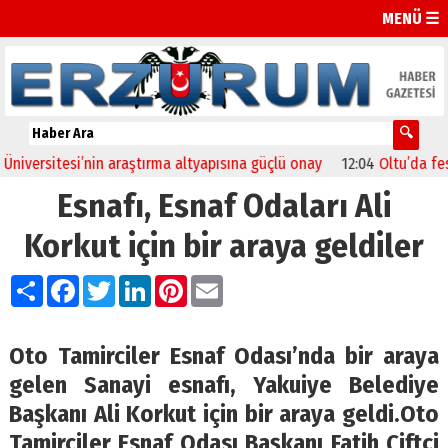
MENÜ ☰
ersitesi’nin araştırma altyapısına güçlü onay
12:04
Oltu’da festiva
Esnafı, Esnaf Odaları Ali
Korkut için bir araya geldiler
Paylaş
Facebook
Twitter
LinkedIn
Pinterest
Email
Oto Tamirciler Esnaf Odası’nda bir araya
gelen Sanayi esnafı, Yakuiye Belediye
Başkanı Ali Korkut için bir araya geldi.Oto
Tamirciler Esnaf Odası Başkanı Fatih Çiftçi