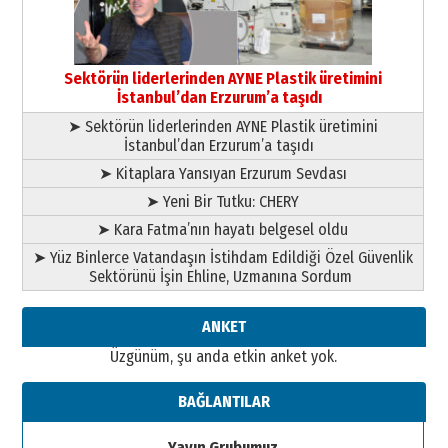
Esat BİNDESEN
Başkan Sekmen’den Erzurum’a
bir vizyon proje daha!
Sektörün liderlerinden AYNE Plastik üretimini
02 Ağustos 2026 Pazar
İstanbul’dan Erzurum’a taşıdı
➤ Sektörün liderlerinden AYNE Plastik üretimini
İstanbul’dan Erzurum’a taşıdı
➤ Kitaplara Yansıyan Erzurum Sevdası
➤ Yeni Bir Tutku: CHERY
➤ Kara Fatma’nın hayatı belgesel oldu
➤ Yüz Binlerce Vatandaşın İstihdam Edildiği Özel Güvenlik
Sektörünü İşin Ehline, Uzmanına Sordum
ANKET
Üzgünüm, şu anda etkin anket yok.
BAĞLANTILAR
Yayın Grubumuz