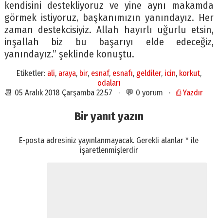
kendisini destekliyoruz ve yine aynı makamda
görmek istiyoruz, başkanımızın yanındayız. Her
zaman destekcisiyiz. Allah hayırlı uğurlu etsin,
inşallah biz bu başarıyı elde edeceğiz,
yanındayız.” şeklinde konuştu.
Etiketler:
ali
,
araya
,
bir
,
esnaf
,
esnafı
,
geldiler
,
icin
,
korkut
,
odaları
📆 05 Aralık 2018 Çarşamba 22:57 · 💬 0 yorum ·
⎙ Yazdır
Bir yanıt yazın
E-posta adresiniz yayınlanmayacak.
Gerekli alanlar
*
ile
işaretlenmişlerdir