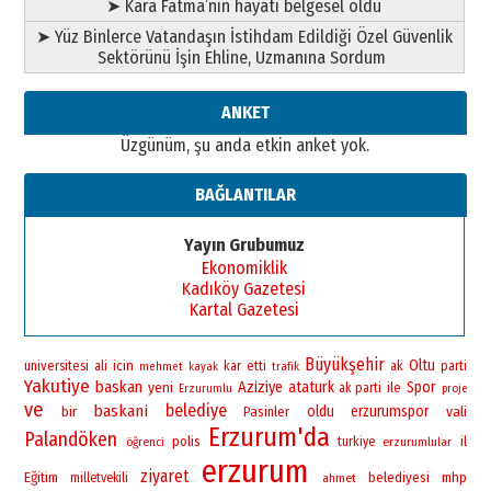
➤ Kara Fatma’nın hayatı belgesel oldu
Ahmed Yesevi’den bir Alperen…
➤ Yüz Binlerce Vatandaşın İstihdam Edildiği Özel Güvenlik
”Reisimiz” idi… Hakka yürüdü.!
Sektörünü İşin Ehline, Uzmanına Sordum
26 Mart 2026 Perşembe
Cem Bakırcı
ANKET
Ardında bıraktığı hatıralarıyla
Üzgünüm, şu anda etkin anket yok.
gönül adamı Faruk Terzioğlu!
13 Mayıs 2026 Çarşamba
BAĞLANTILAR
Esat BİNDESEN
Başkan Sekmen’den Erzurum’a
Yayın Grubumuz
bir vizyon proje daha!
Ekonomiklik
02 Ağustos 2026 Pazar
Kadıköy Gazetesi
Kartal Gazetesi
Büyükşehir
Oltu
universitesi
icin
ali
kar
etti
ak
parti
mehmet
kayak
trafik
Yakutiye
baskan
yeni
Aziziye
ataturk
Spor
ile
ak parti
Erzurumlu
proje
ve
belediye
baskani
bir
oldu
erzurumspor
vali
Pasinler
Erzurum'da
Palandöken
polis
il
öğrenci
turkiye
erzurumlular
erzurum
ziyaret
Eğitim
belediyesi
mhp
milletvekili
ahmet