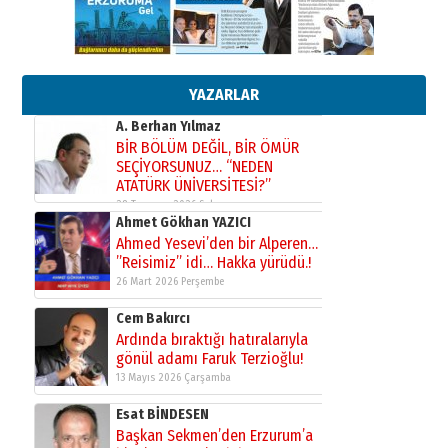
çekmemeli!
Orhan BOZKURT
17 Şubat 2026 Salı
Bir fotoğraf, bir şehir, bir
gazeteci… Dizginler kimin
elinde?
YAZARLAR
31 Mart 2026 Salı
A. Berhan Yılmaz
BİR BÖLÜM DEĞİL, BİR ÖMÜR
SEÇİYORSUNUZ… “NEDEN
ATATÜRK ÜNİVERSİTESİ?”
28 Temmuz 2026 Salı
Ahmet Gökhan YAZICI
Ahmed Yesevi’den bir Alperen…
”Reisimiz” idi… Hakka yürüdü.!
26 Mart 2026 Perşembe
Cem Bakırcı
Ardında bıraktığı hatıralarıyla
gönül adamı Faruk Terzioğlu!
13 Mayıs 2026 Çarşamba
Esat BİNDESEN
Başkan Sekmen’den Erzurum’a