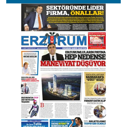
Esat BİNDESEN
Başkan Sekmen’den Erzurum’a
bir vizyon proje daha!
02 Ağustos 2026 Pazar
Kadir SABUNCUOĞLU
Erzurumspor’un köşe taşları
29 Haziran 2026 Pazartesi
Kenan GÜLERCİ
Murat Şahsuvaroğlu ERKON’da
çıtayı yukarı taşırken,
yönetimdekiler aşağı