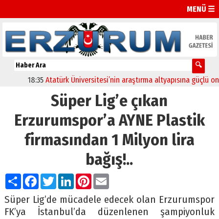
MENÜ ☰
18:35
Atatürk Üniversitesi’nin araştırma altyapısına güçlü onay
Süper Lig’e çıkan
Erzurumspor’a AYNE Plastik
firmasından 1 Milyon lira
bağış!..
Paylaş
Facebook
Twitter
LinkedIn
Pinterest
Email
Süper Lig’de mücadele edecek olan Erzurumspor
FK’ya İstanbul’da düzenlenen şampiyonluk