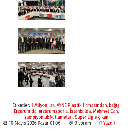
Etiketler:
1 Milyon lira
,
AYNE Plastik firmasından
,
bağış
,
Erzurum'da
,
erzurumspor’a
,
İstanbulda
,
Mehmet Can
,
şampiyonluk kutlamaları
,
Süper Lig’e çıkan
📆 10 Mayıs 2026 Pazar 01:06 · 💬 0 yorum ·
⎙ Yazdır