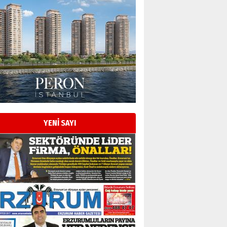
Esat BİNDESEN
Başkan Sekmen’den Erzurum’a
bir vizyon proje daha!
02 Ağustos 2026 Pazar
Kadir SABUNCUOĞLU
Erzurumspor’un köşe taşları
29 Haziran 2026 Pazartesi
YENİ SAYI
Kenan GÜLERCİ
Murat Şahsuvaroğlu ERKON’da
çıtayı yukarı taşırken,
yönetimdekiler aşağı
çekmemeli!
Orhan BOZKURT
17 Şubat 2026 Salı
Bir fotoğraf, bir şehir, bir
gazeteci… Dizginler kimin
elinde?
31 Mart 2026 Salı
A. Berhan Yılmaz