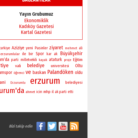
Yayın Grubumuz
Ekonomiklik
Kadıköy Gazetesi
Kartal Gazetesi
ziyaret
Aziziye
yeni
Pasinler
turkiye
ali
mehmet
Büyükşehir
bir
Spor
ile
erzurumlular
kar
ak
um’da
ataturk
Eğitim
parti
milletvekili
kayak
proje
tiye
belediye
vali
Oltu
universitesi
ve
Palandöken
baskan
rumspor
oldu
öğrenci
erzurum
ani
belediyesi
Erzurumlu
zurum'da
icin
mhp
il
ahmet
ak parti
etti
Bizi takip edin