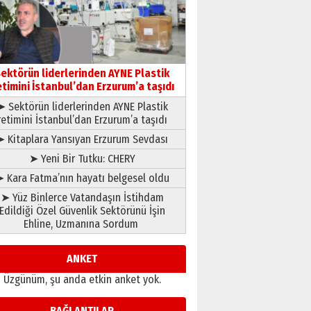
gönül adamı Faruk Terzioğlu!
13 Mayıs 2026 Çarşamba
Esat BİNDESEN
Başkan Sekmen’den Erzurum’a
bir vizyon proje daha!
ektörün liderlerinden AYNE Plastik
02 Ağustos 2026 Pazar
etimini İstanbul’dan Erzurum’a taşıdı
➤ Sektörün liderlerinden AYNE Plastik
retimini İstanbul’dan Erzurum’a taşıdı
➤ Kitaplara Yansıyan Erzurum Sevdası
➤ Yeni Bir Tutku: CHERY
 Kara Fatma’nın hayatı belgesel oldu
➤ Yüz Binlerce Vatandaşın İstihdam
Edildiği Özel Güvenlik Sektörünü İşin
Ehline, Uzmanına Sordum
ANKET
Üzgünüm, şu anda etkin anket yok.
BAĞLANTILAR