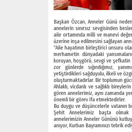
Başkan Özcan, Anneler Günü nedeni
annelerin sınırsız sevgisinden besle
aile ortamında milli ve manevi değer
üzerine inşa edilmesini sağlayan anne
“Aile hayatının birleştirici unsuru ol
merhametin dünyadaki yansımalarıdı
koruyan, hoşgörü, sevgi ve şefkatin
zor günlerde sığındığımız, yanı
yetiştirdikleri sağduyulu, ilkeli ve öz
oluşturmaktadırlar. Bir toplumun gücü
Ahlaklı, vicdanlı ve sağlıklı bireyl
gören annelerimiz, aynı zamanda yeni
önemli bir görev ifa etmektedirler.
Bu duygu ve düşüncelerle vatanın bö
Şehit Annelerimiz başta olmak 
annelerimizin Anneler Gününü kutluyo
anıyor, Kurban Bayramınızı tebrik ed