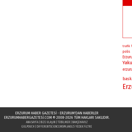
trafik
polis
Erzur
Yaku
erzu
bask
Er
ERZURUM HABER GAZETESİ - ERZURUM'DAN HABERLER
ERZURUMHABERGAZETESI.COM
© 2008-2026 TÜM HAKLARI SAKLIDIR.
ANA SAYFA
|
BIZE ULAŞIN
|
TÜBILMER
|
BAHÇEHAVUZ
GULPOUCH
|
DIFFERENTSCIENCE
MSPA JAKUZI YEDEK FILTRE