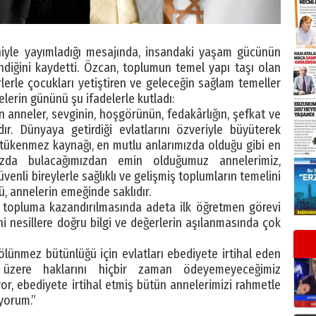
yle yayımladığı mesajında, insandaki yaşam gücünün
ndiğini kaydetti. Özcan, toplumun temel yapı taşı olan
lerle çocukları yetiştiren ve geleceğin sağlam temeller
lerin gününü şu ifadelerle kutladı:
an anneler, sevginin, hoşgörünün, fedakârlığın, şefkat ve
r. Dünyaya getirdiği evlatlarını özveriyle büyüterek
 tükenmez kaynağı, en mutlu anlarımızda olduğu gibi en
mızda bulacağımızdan emin olduğumuz annelerimiz,
güvenli bireylerle sağlıklı ve gelişmiş toplumların temelini
, annelerin emeğinde saklıdır.
erin topluma kazandırılmasında adeta ilk öğretmen görevi
 nesillere doğru bilgi ve değerlerin aşılanmasında çok
lünmez bütünlüğü için evlatları ebediyete irtihal eden
üzere haklarını hiçbir zaman ödeyemeyeceğimiz
r, ebediyete irtihal etmiş bütün annelerimizi rahmetle
iyorum.”