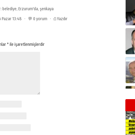
r:
belediye
,
Erzurum'da
,
şenkaya
26 Pazar 13:48 · 💬 0 yorum ·
⎙ Yazdır
anlar
*
ile işaretlenmişlerdir