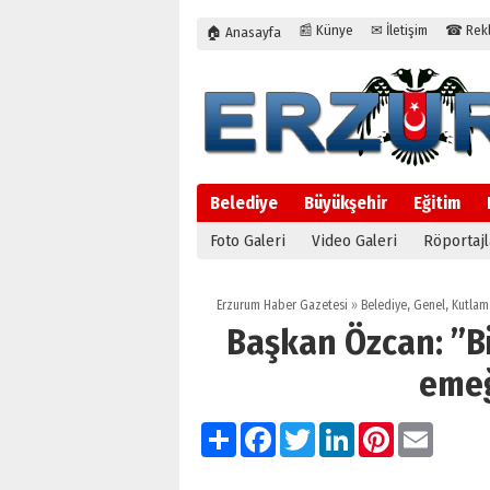
📰 Künye
✉ İletişim
☎ Rekla
🏠 Anasayfa
Belediye
Büyükşehir
Eğitim
Foto Galeri
Video Galeri
Röportajl
Erzurum Haber Gazetesi
»
Belediye
,
Genel
,
Kutlam
Başkan Özcan: ”B
emeğ
Paylaş
Facebook
Twitter
LinkedIn
Pinterest
Email