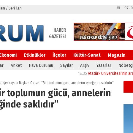
m / Seri İlan
📆 07.0
Ekonomi
Etkinlikler
İlçeler
Kültür-Sanat
Magazin
ar
Anket
Hava Durumu
Sayılar
Arşiv
Yazarlar
Nöbetçi
18:35
Atatürk Üniversitesi’nin araştırma a
a
,
Şenkaya
»
Başkan Özcan: ”Bir toplumun gücü, annelerin emeğinde saklıdır”
ir toplumun gücü, annelerin
inde saklıdır”