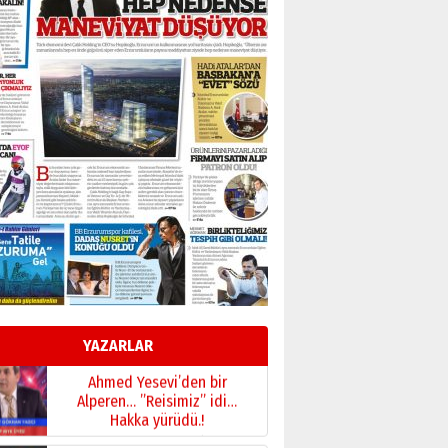
BİR BÖLÜM DEĞİL, BİR ÖMÜR
SEÇİYORSUNUZ… “NEDEN
ATATÜRK ÜNİVERSİTESİ?”
28 Temmuz 2026 Salı
Ahmet Gökhan YAZICI
Ahmed Yesevi’den bir
Alperen… ”Reisimiz” idi…
Hakka yürüdü.!
26 Mart 2026 Perşembe
Cem Bakırcı
Ardında bıraktığı hatıralarıyla
gönül adamı Faruk Terzioğlu!
13 Mayıs 2026 Çarşamba
Esat BİNDESEN
Başkan Sekmen’den Erzurum’a
bir vizyon proje daha!
YAZARLAR
02 Ağustos 2026 Pazar
Kadir SABUNCUOĞLU
Erzurumspor’un köşe taşları
29 Haziran 2026 Pazartesi