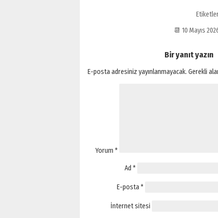
Etiketle
📆 10 Mayıs 20
Bir yanıt yazın
E-posta adresiniz yayınlanmayacak.
Gerekli al
Yorum
*
Ad
*
E-posta
*
İnternet sitesi