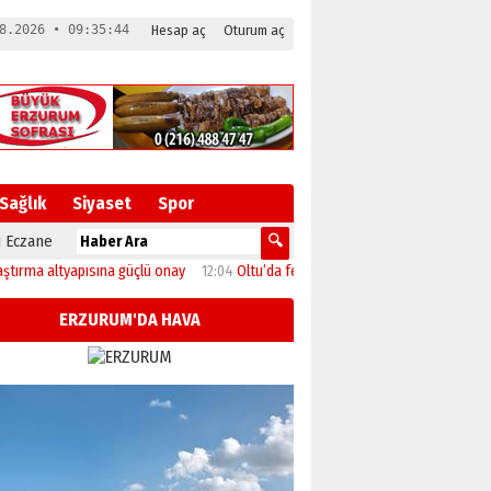
8.2026 • 09:35:45
Hesap aç
Oturum aç
Sağlık
Siyaset
Spor
 Eczane
ltyapısına güçlü onay
12:04
Oltu’da festival coşkusu konserle zirveye ulaştı
ERZURUM'DA HAVA