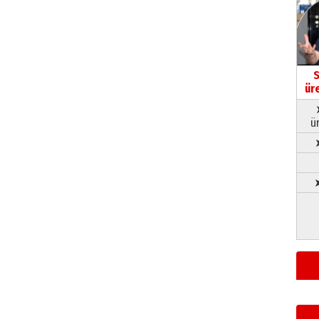
S
ür
ü
➤