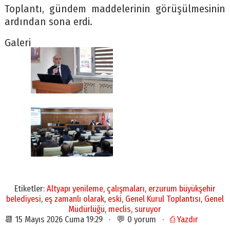
Toplantı, gündem maddelerinin görüşülmesinin
ardından sona erdi.
Galeri
Etiketler:
Altyapı yenileme
,
çalışmaları
,
erzurum büyükşehir
belediyesi
,
eş zamanlı olarak
,
eski
,
Genel Kurul Toplantısı
,
Genel
Müdürlüğü
,
meclis
,
suruyor
📆 15 Mayıs 2026 Cuma 19:29 · 💬 0 yorum ·
⎙ Yazdır