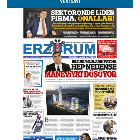
YENİ SAYI
Esat BİNDESEN
Başkan Sekmen’den Erzurum’a
bir vizyon proje daha!
02 Ağustos 2026 Pazar
Kadir SABUNCUOĞLU
Erzurumspor’un köşe taşları
29 Haziran 2026 Pazartesi
Kenan GÜLERCİ
Murat Şahsuvaroğlu ERKON’da
çıtayı yukarı taşırken,