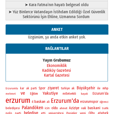
Ahmet Gökhan YAZICI
➤ Kara Fatma’nın hayatı belgesel oldu
Ahmed Yesevi’den bir Alperen…
➤ Yüz Binlerce Vatandaşın İstihdam Edildiği Özel Güvenlik
”Reisimiz” idi… Hakka yürüdü.!
Sektörünü İşin Ehline, Uzmanına Sordum
26 Mart 2026 Perşembe
Cem Bakırcı
ANKET
Ardında bıraktığı hatıralarıyla
Üzgünüm, şu anda etkin anket yok.
gönül adamı Faruk Terzioğlu!
13 Mayıs 2026 Çarşamba
BAĞLANTILAR
Esat BİNDESEN
Başkan Sekmen’den Erzurum’a
Yayın Grubumuz
bir vizyon proje daha!
Ekonomiklik
02 Ağustos 2026 Pazar
Kadıköy Gazetesi
Kartal Gazetesi
ziyaret
Büyükşehir
Spor
ile
mhp
kar
ak parti
turkiye
ak
Erzurumlu
ve
Yakutiye
Erzurum’da
Eğitim
milletvekili
mehmet
kayak
erzurum
Erzurum'da
baskan
erzurumspor
il
ali
öğrenci
Palandöken
baskani
oldu
Aziziye
vali
belediyesi
icin
ahmet
trafik
belediye
yeni
Oltu
ataturk
polis
universitesi
Pasinler
parti
etti