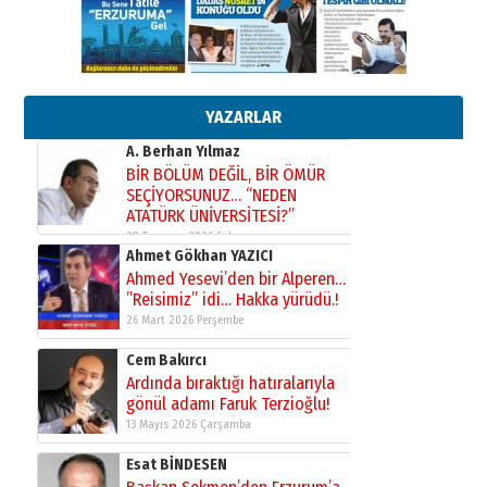
yönetimdekiler aşağı
çekmemeli!
Orhan BOZKURT
17 Şubat 2026 Salı
Bir fotoğraf, bir şehir, bir
gazeteci… Dizginler kimin
elinde?
YAZARLAR
31 Mart 2026 Salı
A. Berhan Yılmaz
BİR BÖLÜM DEĞİL, BİR ÖMÜR
SEÇİYORSUNUZ… “NEDEN
ATATÜRK ÜNİVERSİTESİ?”
28 Temmuz 2026 Salı
Ahmet Gökhan YAZICI
Ahmed Yesevi’den bir Alperen…
”Reisimiz” idi… Hakka yürüdü.!
26 Mart 2026 Perşembe
Cem Bakırcı
Ardında bıraktığı hatıralarıyla
gönül adamı Faruk Terzioğlu!
13 Mayıs 2026 Çarşamba
Esat BİNDESEN