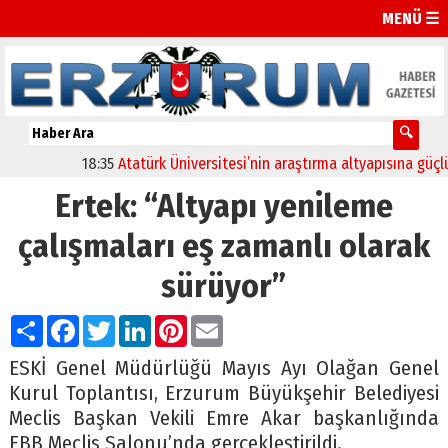
MENÜ ☰
18:35
Atatürk Üniversitesi’nin araştırma altyapısına güçlü onay
Ertek: “Altyapı yenileme
çalışmaları eş zamanlı olarak
sürüyor”
Paylaş
Facebook
Twitter
LinkedIn
Pinterest
Email
ESKİ Genel Müdürlüğü Mayıs Ayı Olağan Genel
Kurul Toplantısı, Erzurum Büyükşehir Belediyesi
Meclis Başkan Vekili Emre Akar başkanlığında
EBB Meclis Salonu’nda gerçekleştirildi.